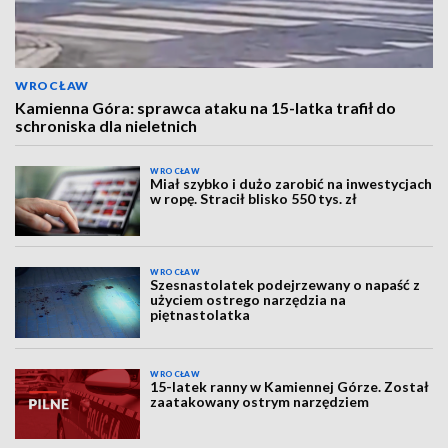
WROCŁAW
Kamienna Góra: sprawca ataku na 15-latka trafił do
schroniska dla nieletnich
WROCŁAW
Miał szybko i dużo zarobić na inwestycjach
w ropę. Stracił blisko 550 tys. zł
WROCŁAW
Szesnastolatek podejrzewany o napaść z
użyciem ostrego narzędzia na
piętnastolatka
WROCŁAW
15-latek ranny w Kamiennej Górze. Został
zaatakowany ostrym narzędziem