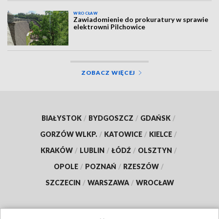
WROCŁAW
Zawiadomienie do prokuratury w sprawie
elektrowni Pilchowice
ZOBACZ WIĘCEJ
BIAŁYSTOK
/
BYDGOSZCZ
/
GDAŃSK
/
GORZÓW WLKP.
/
KATOWICE
/
KIELCE
/
KRAKÓW
/
LUBLIN
/
ŁÓDŹ
/
OLSZTYN
/
OPOLE
/
POZNAŃ
/
RZESZÓW
/
SZCZECIN
/
WARSZAWA
/
WROCŁAW