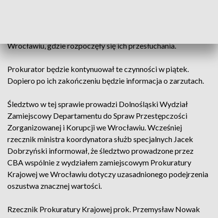
anusz Palikot, Przemysław B. i Zbigniew B. zostali
zatrzymani w czwartek przez CBA w Lublinie i w Biłgoraju.
Po godz. 19 zostali doprowadzeni do prokuratury we
Wrocławiu, gdzie rozpoczęły się ich przesłuchania.
Prokurator będzie kontynuował te czynności w piątek.
Dopiero po ich zakończeniu będzie informacja o zarzutach.
Śledztwo w tej sprawie prowadzi Dolnośląski Wydział
Zamiejscowy Departamentu do Spraw Przestępczości
Zorganizowanej i Korupcji we Wrocławiu. Wcześniej
rzecznik ministra koordynatora służb specjalnych Jacek
Dobrzyński informował, że śledztwo prowadzone przez
CBA wspólnie z wydziałem zamiejscowym Prokuratury
Krajowej we Wrocławiu dotyczy uzasadnionego podejrzenia
oszustwa znacznej wartości.
Rzecznik Prokuratury Krajowej prok. Przemysław Nowak