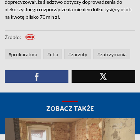
doprecyzował, że śledztwo dotyczy doprowadzenia do
niekorzystnego rozporządzenia mieniem kilku tysięcy osób
na kwotę blisko 70 mln zł.
Źródło:
#prokuratura
#cba
#zarzuty
#zatrzymania
ZOBACZ TAKŻE