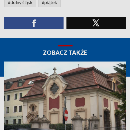
#dolny śląsk
#piątek
ZOBACZ TAKŻE