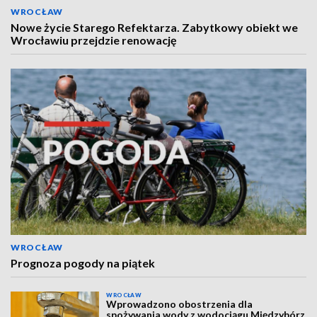
WROCŁAW
Nowe życie Starego Refektarza. Zabytkowy obiekt we
Wrocławiu przejdzie renowację
WROCŁAW
Prognoza pogody na piątek
WROCŁAW
Wprowadzono obostrzenia dla
spożywania wody z wodociągu Międzybórz