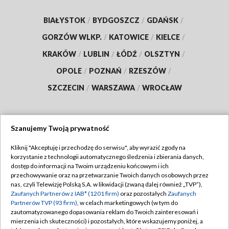
BIAŁYSTOK
/
BYDGOSZCZ
/
GDAŃSK
/
GORZÓW WLKP.
/
KATOWICE
/
KIELCE
/
KRAKÓW
/
LUBLIN
/
ŁÓDŹ
/
OLSZTYN
/
OPOLE
/
POZNAŃ
/
RZESZÓW
/
SZCZECIN
/
WARSZAWA
/
WROCŁAW
Szanujemy Twoją prywatność
Dołącz do nas:
Kliknij "Akceptuję i przechodzę do serwisu", aby wyrazić zgody na
korzystanie z technologii automatycznego śledzenia i zbierania danych,
TVP
dostęp do informacji na Twoim urządzeniu końcowym i ich
Abonament TVP
przechowywanie oraz na przetwarzanie Twoich danych osobowych przez
Regulamin TVP
nas, czyli Telewizję Polską S.A. w likwidacji (zwaną dalej również „TVP”),
Emisja w TVP
Polityka prywatności
Zaufanych Partnerów z IAB* (1201 firm)
oraz pozostałych
Zaufanych
Partnerów TVP (93 firm)
, w celach marketingowych (w tym do
Centrum informacji TVP
Moje zgody
zautomatyzowanego dopasowania reklam do Twoich zainteresowań i
mierzenia ich skuteczności) i pozostałych, które wskazujemy poniżej, a
Naziemna Telewizja Cyfrowa
Pomoc