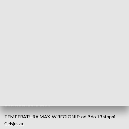
(fot. TVP3 Wrocław/ pexels.com)
Do południa nadal w całym woj. będzie pogodnie i
bez opadów. Po południu w dalszym ciągu na
Dolnym Śląsku będzie pogodnie i bez opadów, ale
nadal na niebie zalegać będą chmury, które dość
szczelnie przysłaniać nam będą niebo. Gruba
warstwa chmur, brak promieni słonecznych sprawi,
że temperatura nie zaszaleje, bo będzie się wahać w
okolicach 13 kreski.
TEMPERATURA MAX. W REGIONIE: od 9 do 13 stopni
Celsjusza.