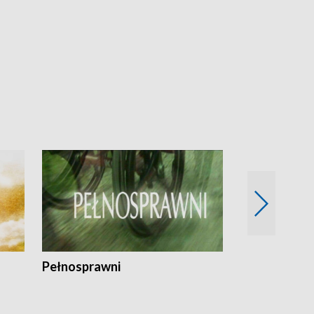
Pełnosprawni
Bezpieczny 