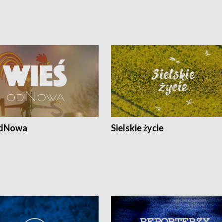
odNowa
Sielskie życie