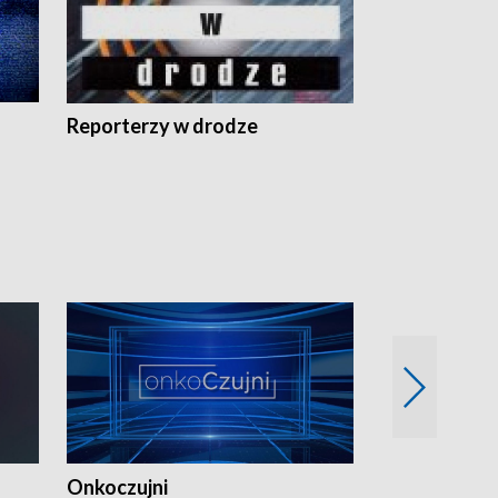
Reporterzy w drodze
Onkoczujni
Recepta na 