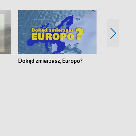
Dokąd zmierzasz, Europo?
Fakty Komen