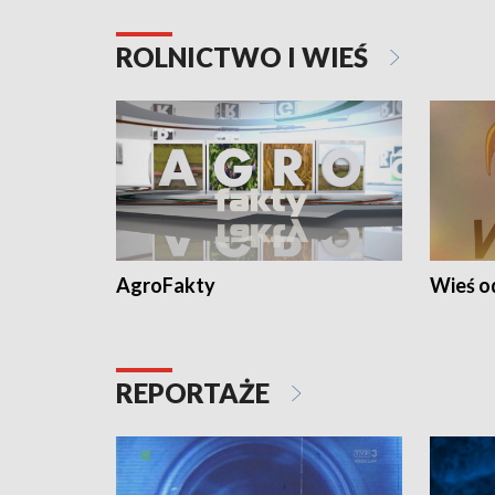
ROLNICTWO I WIEŚ
AgroFakty
Wieś 
REPORTAŻE