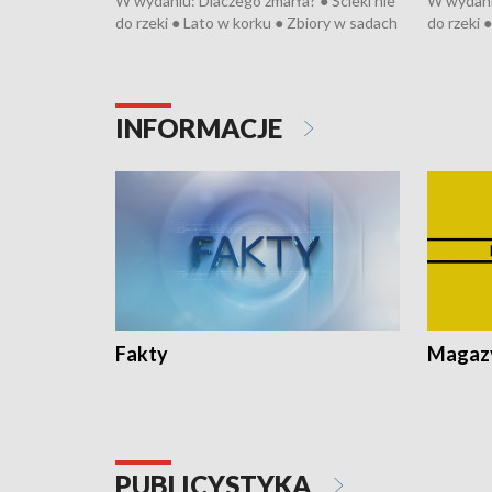
W wydaniu: Dlaczego zmarła? ● Ścieki nie
W wydaniu
do rzeki ● Lato w korku ● Zbiory w sadach
do rzeki 
● Senior za kółkiem ● Złoto dla...
● Senior z
cierpiwych ● Mrożonki dla zwierząt
cierpiwyc
INFORMACJE
Fakty
Magazy
PUBLICYSTYKA