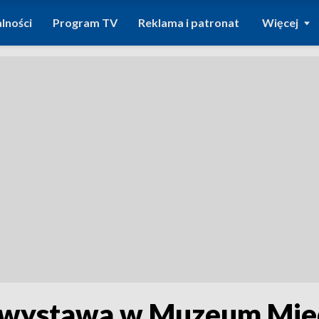
lności
Program TV
Reklama i patronat
Więcej
– wystawa w Muzeum Mie