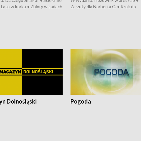
: Dlaczego zmarła? ● Ścieki nie
W wydaniu: Nożownik w areszcie ●
● Lato w korku ● Zbiory w sadach
Zarzuty dla Norberta C. ● Krok do
a kółkiem ● Złoto dla...
obwodnicy ● Miliony na ochronę ●
h ● Mrożonki dla zwierząt
Oddział jak nowy ● Rynek ma być zi
● Inkubator w ognisku ● Rodzic też
pacjent ● Trzeba ratować lekarza
n Dolnośląski
Pogoda