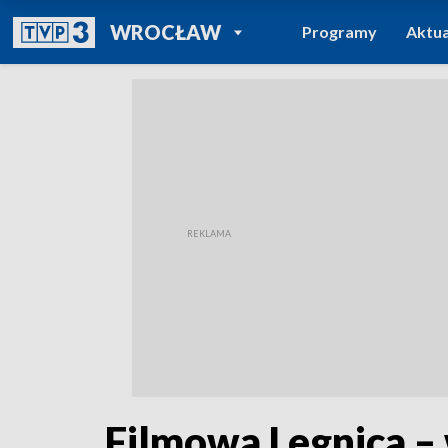
POWRÓT DO
WROCŁAW
Programy
Aktua
TVP REGIONY
Filmowa Legnica 