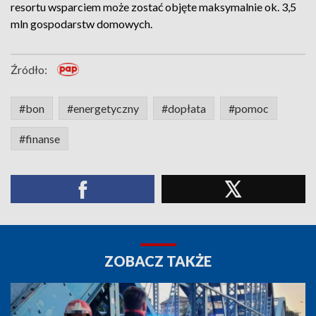
resortu wsparciem może zostać objęte maksymalnie ok. 3,5
mln gospodarstw domowych.
Źródło:
#bon
#energetyczny
#dopłata
#pomoc
#finanse
ZOBACZ TAKŻE