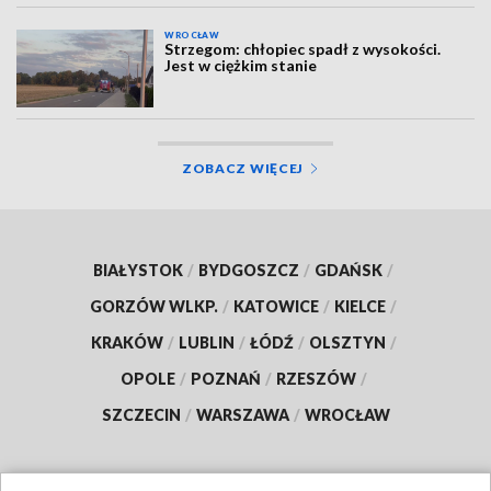
WROCŁAW
Strzegom: chłopiec spadł z wysokości.
Jest w ciężkim stanie
ZOBACZ WIĘCEJ
BIAŁYSTOK
/
BYDGOSZCZ
/
GDAŃSK
/
GORZÓW WLKP.
/
KATOWICE
/
KIELCE
/
KRAKÓW
/
LUBLIN
/
ŁÓDŹ
/
OLSZTYN
/
OPOLE
/
POZNAŃ
/
RZESZÓW
/
SZCZECIN
/
WARSZAWA
/
WROCŁAW