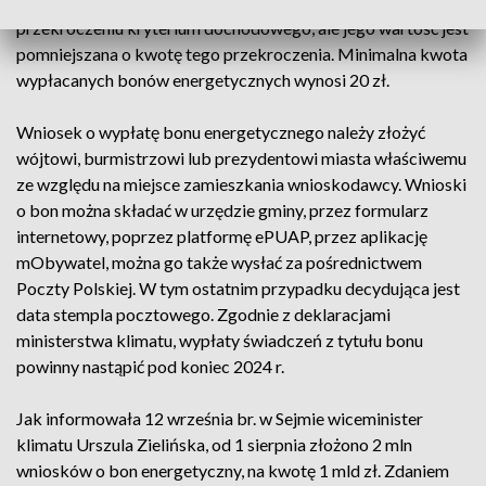
złotówkę", co oznacza, że bon jest przyznawany nawet po
przekroczeniu kryterium dochodowego, ale jego wartość jest
pomniejszana o kwotę tego przekroczenia. Minimalna kwota
wypłacanych bonów energetycznych wynosi 20 zł.
Wniosek o wypłatę bonu energetycznego należy złożyć
wójtowi, burmistrzowi lub prezydentowi miasta właściwemu
ze względu na miejsce zamieszkania wnioskodawcy. Wnioski
o bon można składać w urzędzie gminy, przez formularz
internetowy, poprzez platformę ePUAP, przez aplikację
mObywatel, można go także wysłać za pośrednictwem
Poczty Polskiej. W tym ostatnim przypadku decydująca jest
data stempla pocztowego. Zgodnie z deklaracjami
ministerstwa klimatu, wypłaty świadczeń z tytułu bonu
powinny nastąpić pod koniec 2024 r.
Jak informowała 12 września br. w Sejmie wiceminister
klimatu Urszula Zielińska, od 1 sierpnia złożono 2 mln
wniosków o bon energetyczny, na kwotę 1 mld zł. Zdaniem