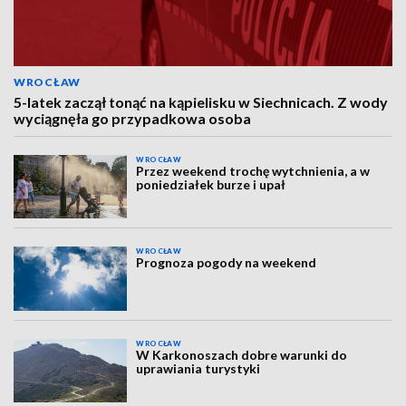
WROCŁAW
5-latek zaczął tonąć na kąpielisku w Siechnicach. Z wody
wyciągnęła go przypadkowa osoba
WROCŁAW
Przez weekend trochę wytchnienia, a w
poniedziałek burze i upał
WROCŁAW
Prognoza pogody na weekend
WROCŁAW
W Karkonoszach dobre warunki do
uprawiania turystyki