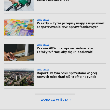
WROCŁAW
Weszły w życie przepisy mające usprawnić
rozpatrywanie tzw. spraw frankowych
WROCŁAW
Prawie 40% mikroprzedsiębiorców
założyło firmę, aby się uniezależnić
WROCŁAW
Raport: w tym roku sprzedano więcej
nowych mieszkań niż trafiło na rynek
ZOBACZ WIĘCEJ