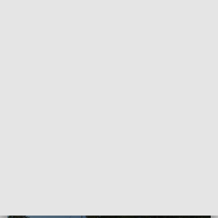
POWRÓT DO
WROCŁAW
TVP REGIONY
Ucieczka na Wschód. Beko zamyka
zakłady we Wrocławiu i w Łodzi
2024-09-29
Albert Bystroński, ALEKAS