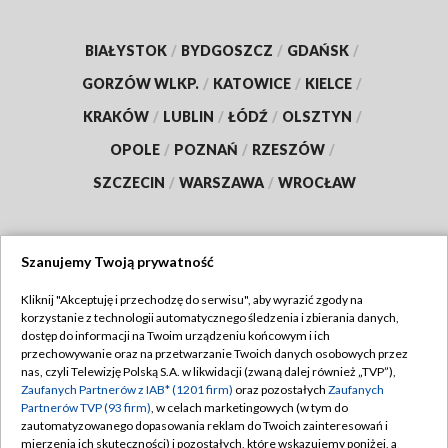
BIAŁYSTOK
/
BYDGOSZCZ
/
GDAŃSK
/
GORZÓW WLKP.
/
KATOWICE
/
KIELCE
/
KRAKÓW
/
LUBLIN
/
ŁÓDŹ
/
OLSZTYN
/
OPOLE
/
POZNAŃ
/
RZESZÓW
/
SZCZECIN
/
WARSZAWA
/
WROCŁAW
Szanujemy Twoją prywatność
Dołącz do nas:
Kliknij "Akceptuję i przechodzę do serwisu", aby wyrazić zgody na
korzystanie z technologii automatycznego śledzenia i zbierania danych,
TVP
dostęp do informacji na Twoim urządzeniu końcowym i ich
Abonament TVP
przechowywanie oraz na przetwarzanie Twoich danych osobowych przez
Regulamin TVP
nas, czyli Telewizję Polską S.A. w likwidacji (zwaną dalej również „TVP”),
Emisja w TVP
Polityka prywatności
Zaufanych Partnerów z IAB* (1201 firm)
oraz pozostałych
Zaufanych
Partnerów TVP (93 firm)
, w celach marketingowych (w tym do
Centrum informacji TVP
Moje zgody
zautomatyzowanego dopasowania reklam do Twoich zainteresowań i
mierzenia ich skuteczności) i pozostałych, które wskazujemy poniżej, a