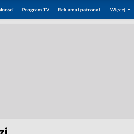
lności
Program TV
Reklama i patronat
Więcej
zi