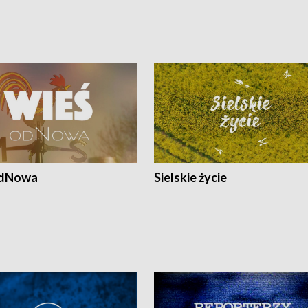
odNowa
Sielskie życie