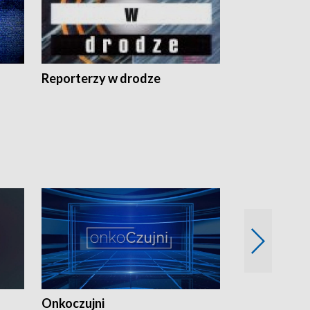
Reporterzy w drodze
Onkoczujni
Recepta na 