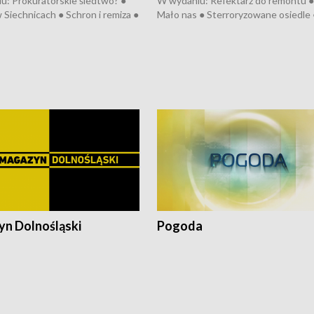
u: Prokuratorskie śledtwo? ●
W wydaniu: Refektarz do remontu ●
 Siechnicach ● Schron i remiza ●
Mało nas ● Sterroryzowane osiedle 
Morawiecki we Wrocławiu ● 81.
Fatalny remont ● Kosztowna ptasia
iędzynarodowego Festiwalu
● Nowa Ruska ● Pociągiem na lotnis
skiego ● Na pomoc Hiszpanom
Koniec upałów ● Kraksa na Tour de
wa po powodzi ● Filmowy
Pologne
z
n Dolnośląski
Pogoda