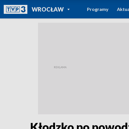
POWRÓT DO
WROCŁAW
Programy
Aktua
TVP REGIONY
Kłodzko po powod