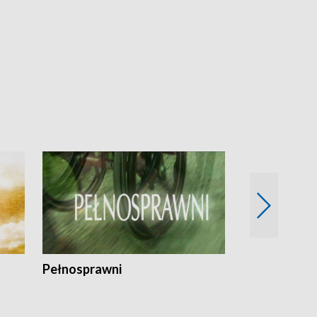
Pełnosprawni
Bezpieczny 