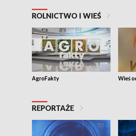
ROLNICTWO I WIEŚ
AgroFakty
Wieś 
REPORTAŻE