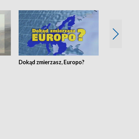
Dokąd zmierzasz, Europo?
Fakty Komen