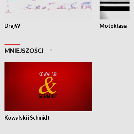
DrajW
Motoklasa
MNIEJSZOŚCI
Kowalski i Schmidt