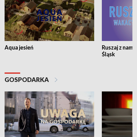
Aqua jesień
Ruszaj z nami
Śląsk
GOSPODARKA