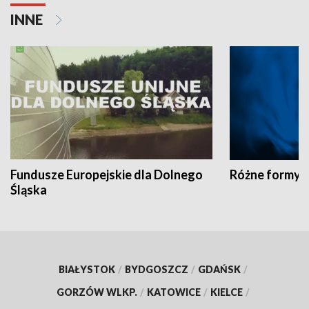
INNE
Fundusze Europejskie dla Dolnego
Różne formy t
Śląska
BIAŁYSTOK
/
BYDGOSZCZ
/
GDAŃSK
/
GORZÓW WLKP.
/
KATOWICE
/
KIELCE
/