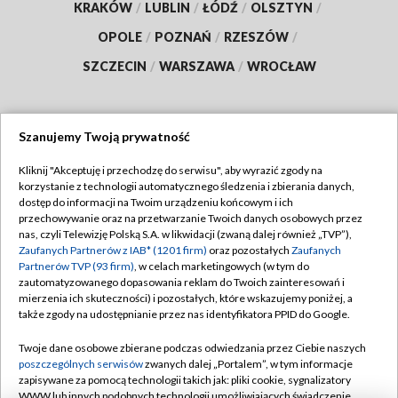
KRAKÓW
/
LUBLIN
/
ŁÓDŹ
/
OLSZTYN
/
OPOLE
/
POZNAŃ
/
RZESZÓW
/
SZCZECIN
/
WARSZAWA
/
WROCŁAW
Szanujemy Twoją prywatność
Dołącz do nas:
Kliknij "Akceptuję i przechodzę do serwisu", aby wyrazić zgody na
korzystanie z technologii automatycznego śledzenia i zbierania danych,
TVP
dostęp do informacji na Twoim urządzeniu końcowym i ich
Abonament TVP
przechowywanie oraz na przetwarzanie Twoich danych osobowych przez
Regulamin TVP
nas, czyli Telewizję Polską S.A. w likwidacji (zwaną dalej również „TVP”),
Emisja w TVP
Polityka prywatności
Zaufanych Partnerów z IAB* (1201 firm)
oraz pozostałych
Zaufanych
Partnerów TVP (93 firm)
, w celach marketingowych (w tym do
Centrum informacji TVP
Moje zgody
zautomatyzowanego dopasowania reklam do Twoich zainteresowań i
mierzenia ich skuteczności) i pozostałych, które wskazujemy poniżej, a
Naziemna Telewizja Cyfrowa
Pomoc
także zgody na udostępnianie przez nas identyfikatora PPID do Google.
Sklep TVP
Biuro reklamy
Twoje dane osobowe zbierane podczas odwiedzania przez Ciebie naszych
Rada Programowa
Kontakt
poszczególnych serwisów
zwanych dalej „Portalem”, w tym informacje
zapisywane za pomocą technologii takich jak: pliki cookie, sygnalizatory
System NOS
WWW lub innych podobnych technologii umożliwiających świadczenie