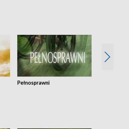
Pełnosprawni
Bezpieczny 