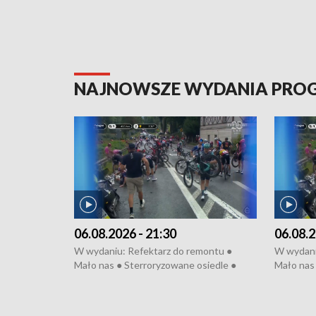
NAJNOWSZE WYDANIA PR
06.08.2026 - 21:30
06.08.2
W wydaniu: Refektarz do remontu ●
W wydani
Mało nas ● Sterroryzowane osiedle ●
Mało nas 
Fatalny remont ● Kosztowna ptasia grypa
Sterrory
● Nowa Ruska ● Pociągiem na lotnisko ●
ptasia gr
Koniec upałów ● Kraksa na Tour de
Nowa Rus