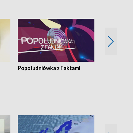
pacjent ● Trzeba
Popołudniówka z Faktami
Z Unią na Ty