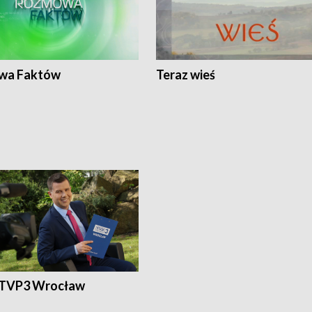
wa Faktów
Teraz wieś
 TVP3 Wrocław