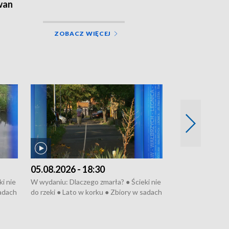
wan
ZOBACZ WIĘCEJ
05.08.2026 - 18:30
04.08.2026 - 
i nie
W wydaniu: Dlaczego zmarła? ● Ścieki nie
W wydaniu: Nożo
sadach
do rzeki ● Lato w korku ● Zbiory w sadach
Zarzuty dla Norb
● Senior za kółkiem ● Złoto dla...
obwodnicy ● Mili
cierpiwych ● Mrożonki dla zwierząt
Oddział jak nowy
● Inkubator w og