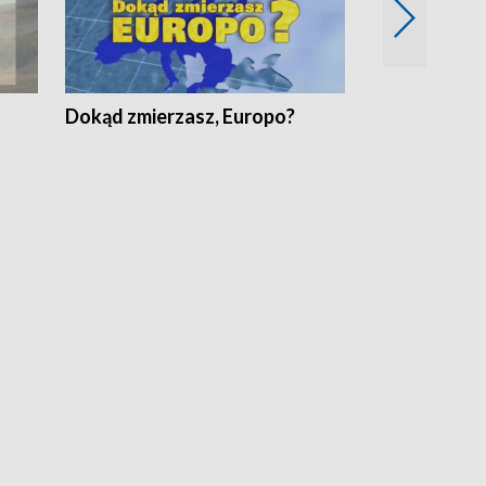
Dokąd zmierzasz, Europo?
Fakty Komen