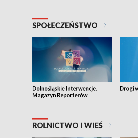
SPOŁECZEŃSTWO
Dolnośląskie Interwencje.
Drogi 
Magazyn Reporterów
ROLNICTWO I WIEŚ