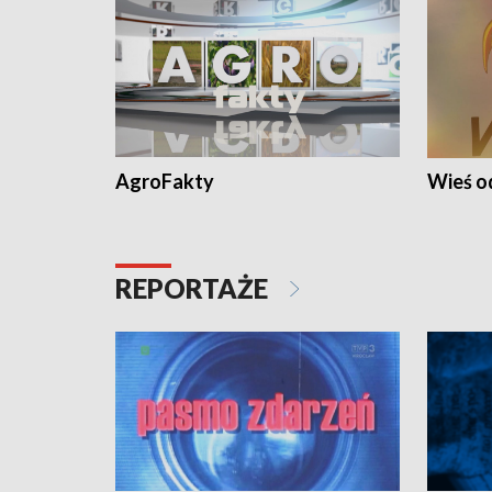
AgroFakty
Wieś 
REPORTAŻE