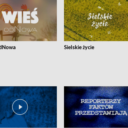
odNowa
Sielskie życie