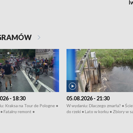
I
OGRAMÓW
026 - 18:30
05.08.2026 - 21:30
u: Kraksa na Tour de Pologne ●
W wydaniu: Dlaczego zmarła? ● Ściek
● Fatalny remont ●
do rzeki ● Lato w korku ● Zbiory w 
zowane osiedle ● Kosztowna
● Senior za kółkiem ● Złoto dla...
ypa ● Pociągiem na lotnisko ●
cierpiwych ● Mrożonki dla zwierząt
ka ● Refektarz do remontu ●