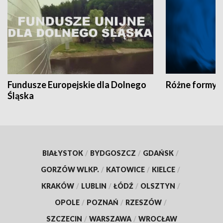
Fundusze Europejskie dla Dolnego
Różne formy t
Śląska
BIAŁYSTOK
/
BYDGOSZCZ
/
GDAŃSK
/
GORZÓW WLKP.
/
KATOWICE
/
KIELCE
/
KRAKÓW
/
LUBLIN
/
ŁÓDŹ
/
OLSZTYN
/
OPOLE
/
POZNAŃ
/
RZESZÓW
/
SZCZECIN
/
WARSZAWA
/
WROCŁAW