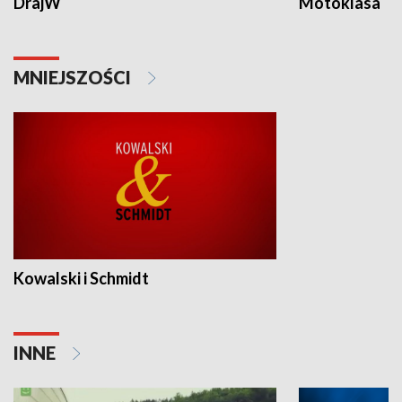
DrajW
Motoklasa
MNIEJSZOŚCI
Kowalski i Schmidt
INNE