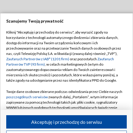
Szanujemy Twoją prywatność
Dołącz do nas:
Kliknij "Akceptuję i przechodzę do serwisu", aby wyrazić zgody na
korzystanie z technologii automatycznego śledzenia i zbierania danych,
TVP
dostęp do informacji na Twoim urządzeniu końcowym i ich
Abonament TVP
przechowywanie oraz na przetwarzanie Twoich danych osobowych przez
Regulamin TVP
nas, czyli Telewizję Polską S.A. w likwidacji (zwaną dalej również „TVP”),
Emisja w TVP
Polityka prywatności
Zaufanych Partnerów z IAB* (1201 firm)
oraz pozostałych
Zaufanych
Partnerów TVP (93 firm)
, w celach marketingowych (w tym do
Centrum informacji TVP
Moje zgody
zautomatyzowanego dopasowania reklam do Twoich zainteresowań i
mierzenia ich skuteczności) i pozostałych, które wskazujemy poniżej, a
Naziemna Telewizja Cyfrowa
Pomoc
także zgody na udostępnianie przez nas identyfikatora PPID do Google.
Sklep TVP
Biuro reklamy
Twoje dane osobowe zbierane podczas odwiedzania przez Ciebie naszych
Rada Programowa
Kontakt
poszczególnych serwisów
zwanych dalej „Portalem”, w tym informacje
zapisywane za pomocą technologii takich jak: pliki cookie, sygnalizatory
System NOS
WWW lub innych podobnych technologii umożliwiających świadczenie
dopasowanych i bezpiecznych usług, personalizację treści oraz reklam,
Informacje o nadawcy
Kanały
udostępnianie funkcji mediów społecznościowych oraz analizowanie
Akceptuję i przechodzę do serwisu
ruchu w Internecie.
Program dla prasy
©2026 Telewizja Polska S.A. w likwidacji