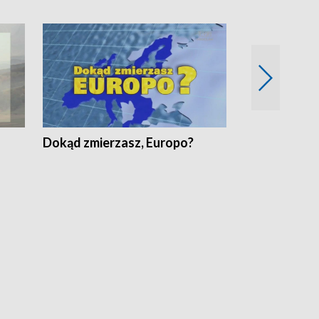
Dokąd zmierzasz, Europo?
Fakty Komen