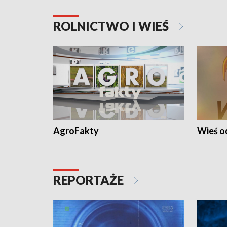
ROLNICTWO I WIEŚ
AgroFakty
Wieś 
REPORTAŻE