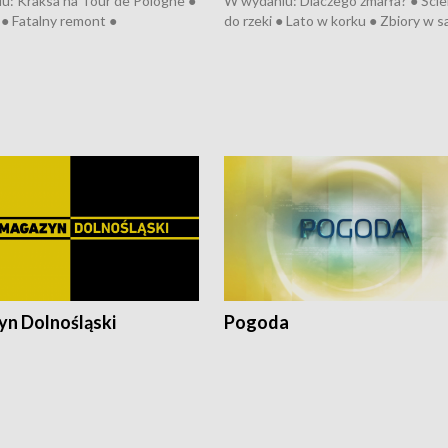
u: Kraksa na Tour de Pologne ●
W wydaniu: Dlaczego zmarła? ● Ściek
● Fatalny remont ●
do rzeki ● Lato w korku ● Zbiory w 
zowane osiedle ● Kosztowna
● Senior za kółkiem ● Złoto dla...
ypa ● Pociągiem na lotnisko ●
cierpiwych ● Mrożonki dla zwierząt
ka ● Refektarz do remontu ●
pałów
n Dolnośląski
Pogoda