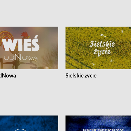
odNowa
Sielskie życie