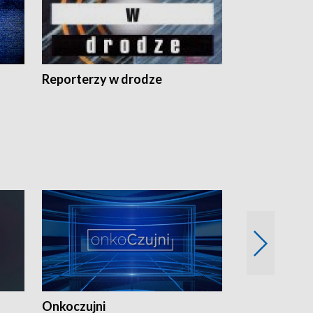
Reporterzy w drodze
Onkoczujni
Recepta na 