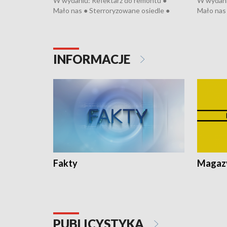
W wydaniu: Refektarz do remontu ●
W wydani
Mało nas ● Sterroryzowane osiedle ●
Mało nas 
Fatalny remont ● Kosztowna ptasia grypa
Sterrory
● Nowa Ruska ● Pociągiem na lotnisko ●
ptasia gr
Koniec upałów ● Kraksa na Tour de
Nowa Rus
Pologne
Koniec u
INFORMACJE
Fakty
Magazy
PUBLICYSTYKA