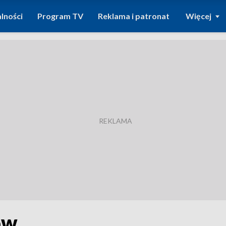
lności
Program TV
Reklama i patronat
Więcej
ów