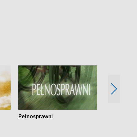
Pełnosprawni
Bezpieczny 