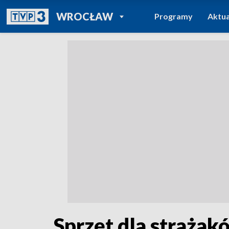
POWRÓT DO
WROCŁAW
Programy
Aktua
TVP REGIONY
Sprzęt dla strażak