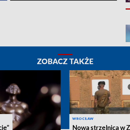
ZOBACZ TAKŻE
WROCŁAW
cie”
Nowa strzelnica w Z