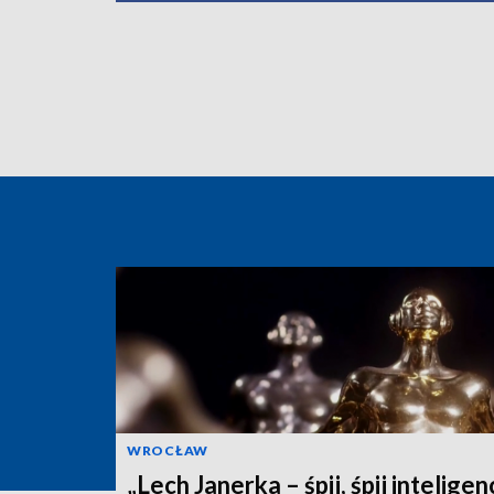
WROCŁAW
„Lech Janerka – śpij, śpij inteligen