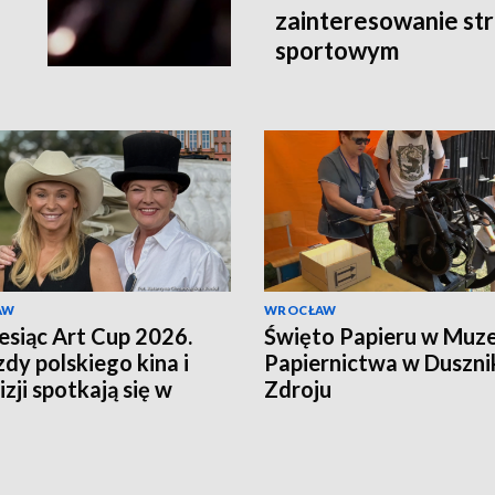
zainteresowanie st
sportowym
AW
WROCŁAW
esiąc Art Cup 2026.
Święto Papieru w Muz
dy polskiego kina i
Papiernictwa w Duszni
zji spotkają się w
Zdroju
u