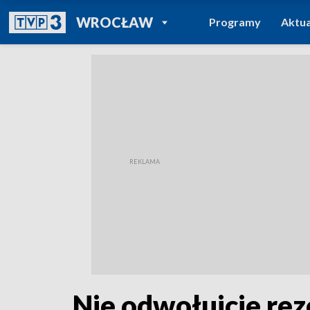
POWRÓT DO
WROCŁAW
Programy
Aktua
TVP REGIONY
Nie odwołujcie re