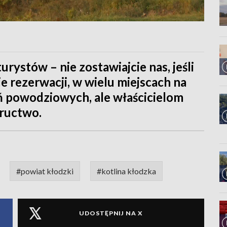
rystów – nie zostawiajcie nas, jeśli
e rezerwacji, w wielu miejscach na
eń powodziowych, ale właścicielom
kructwo.
#powiat kłodzki
#kotlina kłodzka
UDOSTĘPNIJ NA X