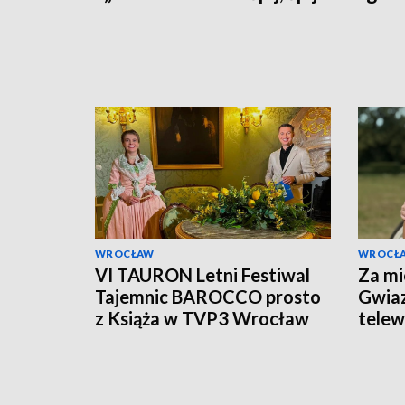
WROCŁAW
WROCŁ
VI TAURON Letni Festiwal
Za mi
Tajemnic BAROCCO prosto
Gwiaz
z Książa w TVP3 Wrocław
telewi
Książ