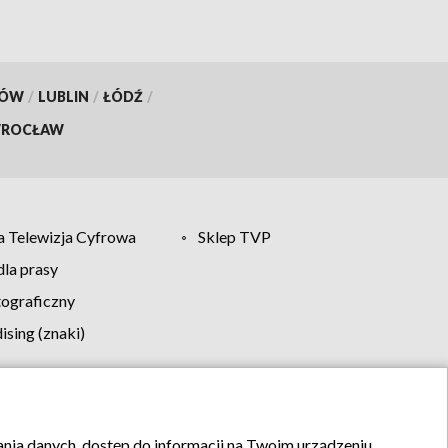
KÓW
/
LUBLIN
/
ŁÓDŹ
/
ROCŁAW
 Telewizja Cyfrowa
Sklep TVP
la prasy
tograficzny
sing (znaki)
klamy
Kontakt
rania danych, dostęp do informacji na Twoim urządzeniu