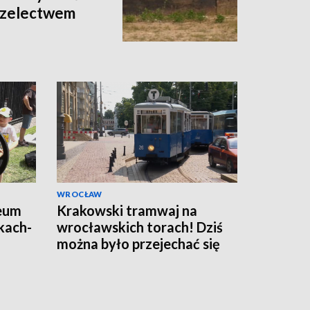
rzelectwem
WROCŁAW
eum
Krakowski tramwaj na
kach-
wrocławskich torach! Dziś
można było przejechać się
składem Konstal N