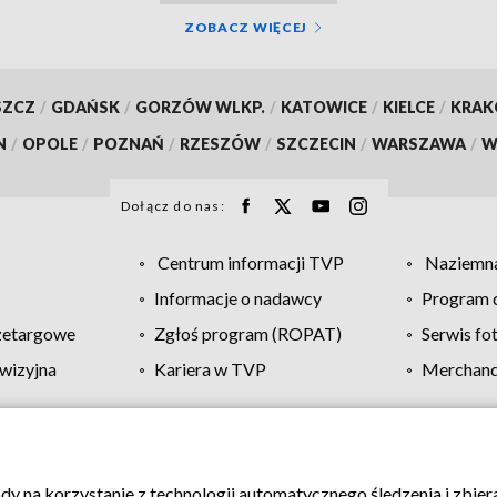
ZOBACZ WIĘCEJ
SZCZ
/
GDAŃSK
/
GORZÓW WLKP.
/
KATOWICE
/
KIELCE
/
KRA
N
/
OPOLE
/
POZNAŃ
/
RZESZÓW
/
SZCZECIN
/
WARSZAWA
/
W
Dołącz do nas:
Centrum informacji TVP
Naziemna
Informacje o nadawcy
Program d
zetargowe
Zgłoś program (ROPAT)
Serwis fo
wizyjna
Kariera w TVP
Merchandi
Polityka prywatności
Moje zgody
Pomoc
Biuro re
ody na korzystanie z technologii automatycznego śledzenia i zbie