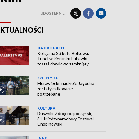
UDOSTĘPNIJ:
KTUALNOŚCI
NA DROGACH
Kolizja na S3 koło Bolkowa.
Tunel w kierunku Lubawki
został chwilowo zamknięty
POLITYKA
Morawiecki: nadzieje Jagodna
zostały całkowicie
pogrzebane
KULTURA
Duszniki-Zdrój: rozpoczął się
81. Międzynarodowy Festiwal
Chopinowski
INNE