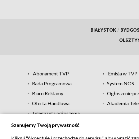
BIAŁYSTOK
/
BYDGO
OLSZTY
Abonament TVP
Emisja w TVP
Rada Programowa
System NOS
Biuro Reklamy
Ogłoszenie pr
Oferta Handlowa
Akademia Tele
Telegazeta ogłoszenia
Szanujemy Twoją prywatność
Regulamin TVP
Kliknij "Akceptuję i przechodzę do serwisu", aby wyrazić zg