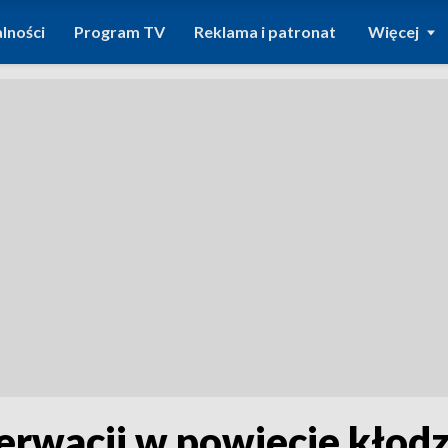
lności
Program TV
Reklama i patronat
Więcej
zerwacji w powiecie kłod