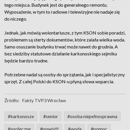
tego miejsca. Budynek jest do generalnego remontu.
Wyposażenie, w tym to radiowe i telewizyjne nie nadaje się
do niczego.
Jednak, jak mówią wolontariusze, z tym KSON sobie poradzi,
problemem są sterty dokumentów, które zalała wielka woda.
Samo osuszanie budynku trwać może nawet do grudnia. A
bez siedziby statutowe działanie karkonoskiego sejmiku
będzie bardzo trudne.
Potrzebne nadal są osoby do sprzątania, jak i specjalistyczny
sprzęt. Z całej Polski do KSON-u płyną słowa wsparcia.
Źródło:
Fakty TVP3 Wrocław
#karkonosze
#senior
#osoba niepełnosprawna
#społeczne
#powódź
#woda
#pomoc