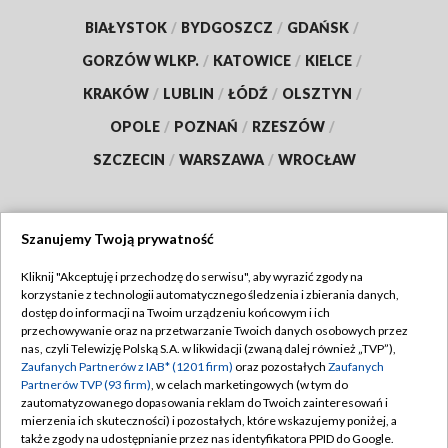
BIAŁYSTOK
/
BYDGOSZCZ
/
GDAŃSK
/
GORZÓW WLKP.
/
KATOWICE
/
KIELCE
/
KRAKÓW
/
LUBLIN
/
ŁÓDŹ
/
OLSZTYN
/
OPOLE
/
POZNAŃ
/
RZESZÓW
/
SZCZECIN
/
WARSZAWA
/
WROCŁAW
Szanujemy Twoją prywatność
Dołącz do nas:
Kliknij "Akceptuję i przechodzę do serwisu", aby wyrazić zgody na
korzystanie z technologii automatycznego śledzenia i zbierania danych,
TVP
dostęp do informacji na Twoim urządzeniu końcowym i ich
Abonament TVP
przechowywanie oraz na przetwarzanie Twoich danych osobowych przez
Regulamin TVP
nas, czyli Telewizję Polską S.A. w likwidacji (zwaną dalej również „TVP”),
Emisja w TVP
Polityka prywatności
Zaufanych Partnerów z IAB* (1201 firm)
oraz pozostałych
Zaufanych
Partnerów TVP (93 firm)
, w celach marketingowych (w tym do
Centrum informacji TVP
Moje zgody
zautomatyzowanego dopasowania reklam do Twoich zainteresowań i
mierzenia ich skuteczności) i pozostałych, które wskazujemy poniżej, a
Naziemna Telewizja Cyfrowa
Pomoc
także zgody na udostępnianie przez nas identyfikatora PPID do Google.