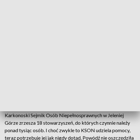
Karkonoski Sejmik Osób Niepełnosprawnych ucierpiał w powodzi
Powódź w Jeleniej Górze nie oszczędziła siedziby
Karkonoskiego Sejmiku Osób Niepełnosprawnych,
w którym na co dzień spotykali się seniorzy i
niepełnosprawni. Budynek jest do kapitalnego
remontu.
Karkonoski Sejmik Osób Niepełnosprawnych w Jeleniej
Górze zrzesza 18 stowarzyszeń, do których czynnie należy
ponad tysiąc osób. I choć zwykle to KSON udziela pomocy,
teraz potrzebuje jej jak nigdy dotąd. Powódź nie oszczędziła