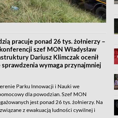
ią pracuje ponad 26 tys. żołnierzy –
j konferencji szef MON Władysław
astruktury Dariusz Klimczak ocenił
że sprawdzenia wymaga przynajmniej
terenie Parku Innowacji i Nauki we
b pomocowy dla powodzian. Szef MON
gażowanych jest ponad 26 tys. żołnierzy. Na
związane z ewakuacją ludności cywilnej i