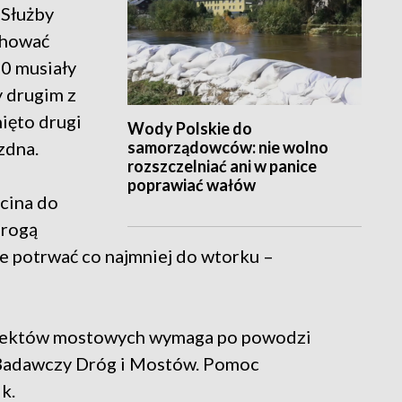
 Służby
achować
50 musiały
y drugim z
ięto drugi
Wody Polskie do
samorządowców: nie wolno
ezdna.
rozszczelniać ani w panice
poprawiać wałów
ecina do
drogą
e potrwać co najmniej do wtorku –
obiektów mostowych wymaga po powodzi
t Badawczy Dróg i Mostów. Pomoc
ik.