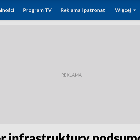
lności
Program TV
Reklama i patronat
Więcej
r infrastruktury podsumo