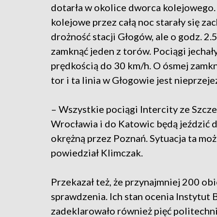
dotarła w okolice dworca kolejowego.
kolejowe przez całą noc starały się z
drożność stacji Głogów, ale o godz. 2.
zamknąć jeden z torów. Pociągi jechał
prędkością do 30 km/h. O ósmej zamkn
tor i ta linia w Głogowie jest nieprzej
– Wszystkie pociągi Intercity ze Szcz
Wrocławia i do Katowic będą jeździć 
okrężną przez Poznań. Sytuacja ta moż
powiedział Klimczak.
Przekazał też, że przynajmniej 200 
sprawdzenia. Ich stan ocenia Instytu
zadeklarowało również pięć politechn