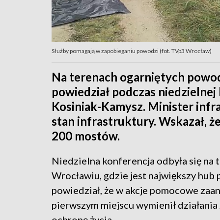
Służby pomagają w zapobieganiu powodzi (fot. TVp3 Wrocław)
Na terenach ogarniętych powodz
powiedział podczas niedzielne
Kosiniak-Kamysz. Minister infr
stan infrastruktury. Wskazał, 
200 mostów.
Niedzielna konferencja odbyła się na 
Wrocławiu, gdzie jest największy hu
powiedział, że w akcje pomocowe zaan
pierwszym miejscu wymienił działania 
ochronę życia.