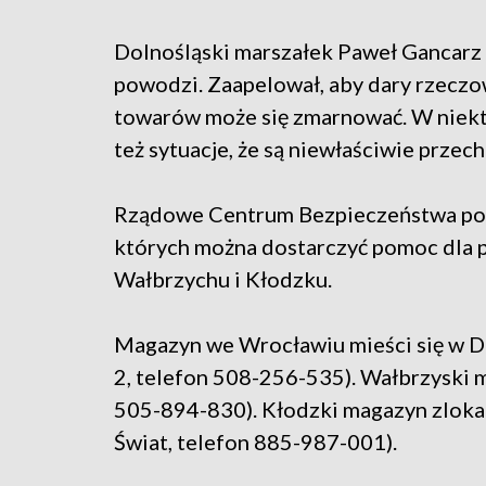
Dolnośląski marszałek Paweł Gancarz 
powodzi. Zaapelował, aby dary rzeczo
towarów może się zmarnować. W niektór
też sytuacje, że są niewłaściwie prze
Rządowe Centrum Bezpieczeństwa poda
których można dostarczyć pomoc dla 
Wałbrzychu i Kłodzku.
Magazyn we Wrocławiu mieści się w D
2, telefon 508-256-535). Wałbrzyski m
505-894-830). Kłodzki magazyn zlokal
Świat, telefon 885-987-001).