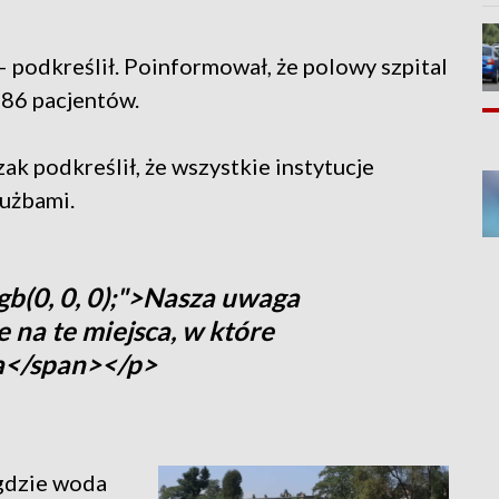
– podkreślił. Poinformował, że polowy szpital
186 pacjentów.
ak podkreślił, że wszystkie instytucje
łużbami.
gb(0, 0, 0);">Nasza uwaga
 na te miejsca, w które
a</span></p>
 gdzie woda