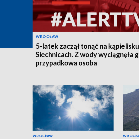
WROCŁAW
5-latek zaczął tonąć na kąpielisk
Siechnicach. Z wody wyciągnęła 
przypadkowa osoba
WROCŁAW
WROCŁ