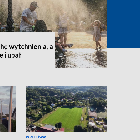
hę wytchnienia, a
 i upał
WROCŁAW