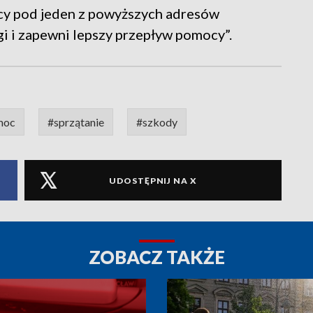
cy pod jeden z powyższych adresów
ogi i zapewni lepszy przepływ pomocy”.
moc
#sprzątanie
#szkody
UDOSTĘPNIJ NA X
ZOBACZ TAKŻE