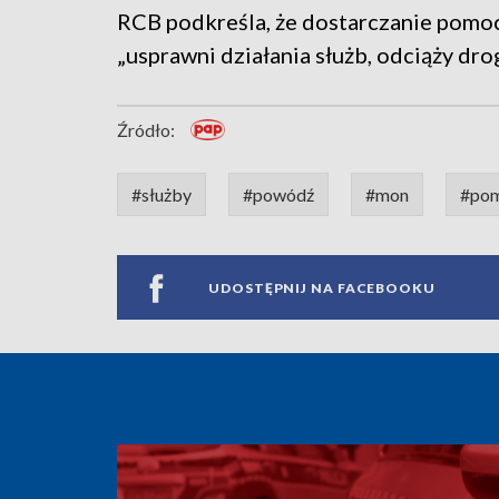
RCB podkreśla, że dostarczanie pomo
„usprawni działania służb, odciąży dr
Źródło:
#służby
#powódź
#mon
#po
UDOSTĘPNIJ NA FACEBOOKU