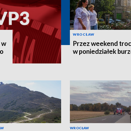
WROCŁAW
u w
Przez weekend troc
go
w poniedziałek burze
AW
WROCŁAW