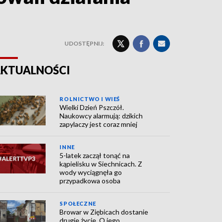
UDOSTĘPNIJ:
KTUALNOŚCI
ROLNICTWO I WIEŚ
Wielki Dzień Pszczół.
Naukowcy alarmują: dzikich
zapylaczy jest coraz mniej
INNE
5-latek zaczął tonąć na
kąpielisku w Siechnicach. Z
wody wyciągnęła go
przypadkowa osoba
SPOŁECZNE
Browar w Ziębicach dostanie
drugie życie. O jego