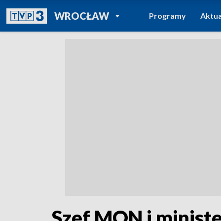
POWRÓT DO
WROCŁAW
Programy
Aktua
TVP REGIONY
Szef MON i ministe