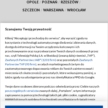
OPOLE
/
POZNAŃ
/
RZESZÓW
/
SZCZECIN
/
WARSZAWA
/
WROCŁAW
Szanujemy Twoją prywatność
Dołącz do nas:
Kliknij "Akceptuję i przechodzę do serwisu", aby wyrazić zgody na
korzystanie z technologii automatycznego śledzenia i zbierania danych,
TVP
dostęp do informacji na Twoim urządzeniu końcowym i ich
Abonament TVP
przechowywanie oraz na przetwarzanie Twoich danych osobowych przez
Regulamin TVP
nas, czyli Telewizję Polską S.A. w likwidacji (zwaną dalej również „TVP”),
Emisja w TVP
Polityka prywatności
Zaufanych Partnerów z IAB* (1201 firm)
oraz pozostałych
Zaufanych
Partnerów TVP (93 firm)
, w celach marketingowych (w tym do
Centrum informacji TVP
Moje zgody
zautomatyzowanego dopasowania reklam do Twoich zainteresowań i
mierzenia ich skuteczności) i pozostałych, które wskazujemy poniżej, a
Naziemna Telewizja Cyfrowa
Pomoc
także zgody na udostępnianie przez nas identyfikatora PPID do Google.
Sklep TVP
Biuro reklamy
Twoje dane osobowe zbierane podczas odwiedzania przez Ciebie naszych
Rada Programowa
Kontakt
poszczególnych serwisów
zwanych dalej „Portalem”, w tym informacje
zapisywane za pomocą technologii takich jak: pliki cookie, sygnalizatory
System NOS
WWW lub innych podobnych technologii umożliwiających świadczenie
dopasowanych i bezpiecznych usług, personalizację treści oraz reklam,
Informacje o nadawcy
Kanały