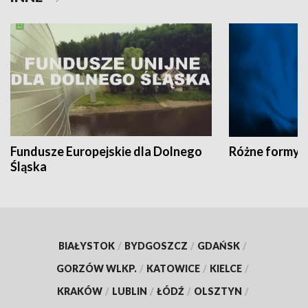
Fundusze Europejskie dla Dolnego
Różne formy t
Śląska
BIAŁYSTOK
/
BYDGOSZCZ
/
GDAŃSK
/
GORZÓW WLKP.
/
KATOWICE
/
KIELCE
/
KRAKÓW
/
LUBLIN
/
ŁÓDŹ
/
OLSZTYN
/