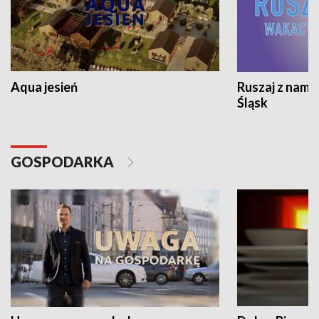
Aqua jesień
Ruszaj z nami
Śląsk
GOSPODARKA