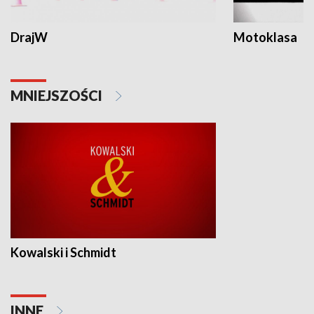
DrajW
Motoklasa
MNIEJSZOŚCI
Kowalski i Schmidt
INNE