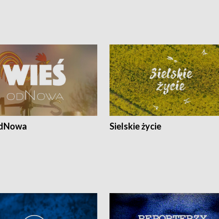
odNowa
Sielskie życie