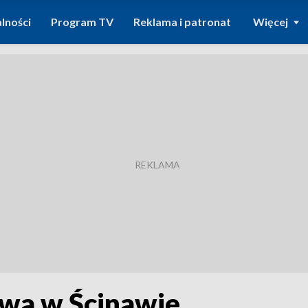
lności
Program TV
Reklama i patronat
Więcej
wa w Ścinawie