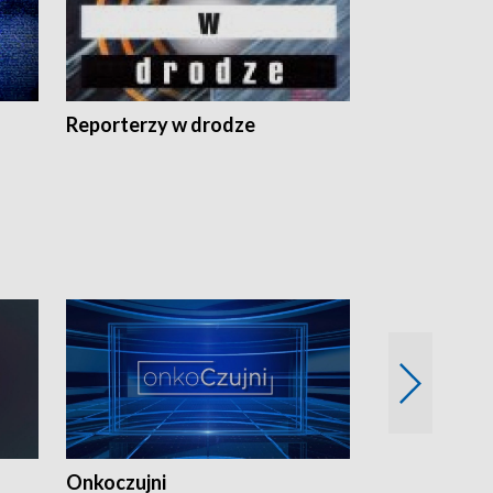
Reporterzy w drodze
Onkoczujni
Recepta na 