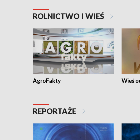
ROLNICTWO I WIEŚ
AgroFakty
Wieś 
REPORTAŻE