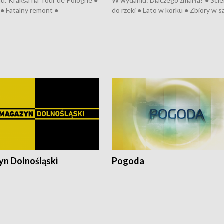
u: Kraksa na Tour de Pologne ●
W wydaniu: Dlaczego zmarła? ● Ściek
● Fatalny remont ●
do rzeki ● Lato w korku ● Zbiory w 
zowane osiedle ● Kosztowna
● Senior za kółkiem ● Złoto dla...
ypa ● Pociągiem na lotnisko ●
cierpiwych ● Mrożonki dla zwierząt
ka ● Refektarz do remontu ●
pałów
n Dolnośląski
Pogoda