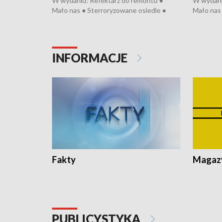
W wydaniu: Refektarz do remontu ●
W wydani
Mało nas ● Sterroryzowane osiedle ●
Mało nas 
Fatalny remont ● Kosztowna ptasia grypa
Sterrory
● Nowa Ruska ● Pociągiem na lotnisko ●
ptasia gr
Koniec upałów ● Kraksa na Tour de
Nowa Rus
Pologne
Koniec u
INFORMACJE
Fakty
Magazy
PUBLICYSTYKA