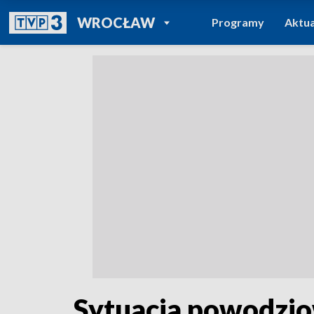
POWRÓT DO
WROCŁAW
Programy
Aktua
TVP REGIONY
Sytuacja powodzio