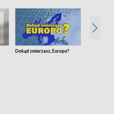
Dokąd zmierzasz, Europo?
Fakty Komen