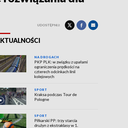
UDOSTĘPNIJ:
KTUALNOŚCI
NA DROGACH
PKP PLK: w związku z upałami
ograniczenia prędkości na
czterech odcinkach linii
kolejowych
SPORT
Kraksa podczas Tour de
Pologne
SPORT
Piłkarski PP: trzy starcia
drużyn z ekstraklasy w 1.