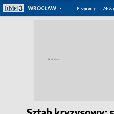
POWRÓT DO
WROCŁAW
Programy
Aktua
TVP REGIONY
Sztab kryzysowy: s