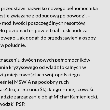
ek przedstawi nazwisko nowego pełnomocnika
estie związane z odbudową po powodzi. –
y możliwości poszczególnych resortów,
elu poziomach – powiedział Tusk podczas
owego. Jak dodał, do przedstawienia osoby,
 w południe.
yznaczeniu dwóch nowych pełnomocników
ania kryzysowego od władz lokalnych w
ą miejscowościach woj. opolskiego -
ześniej MSWiA na podobny ruch
a-Zdroju i Stronia Śląskiego – miejscowości
 gdzie zarządzanie objął Michał Kamieniecki,
wódzki PSP.