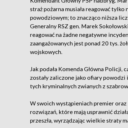
Komendant Główny PSP nadbryg. Mariu
straż pożarna musiała reagować tylko
powodziowym; to znacząco niższa lic
Generalny RSZ gen. Marek Sokołowski 
reagować na żadne negatywne incyden
zaangażowanych jest ponad 20 tys. żo
wojskowych.
Jak podała Komenda Główna Policji, cał
zostały zaliczone jako ofiary powodzi 
tych kryminalnych zwianych z szabro
W swoich wystąpieniach premier oraz 
rozwiązań, które mają usprawnić dział
przeszła, wyrządzając wielkie straty m