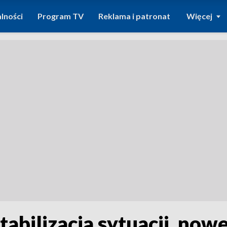
lności
Program TV
Reklama i patronat
Więcej
tabilizacja sytuacji, now