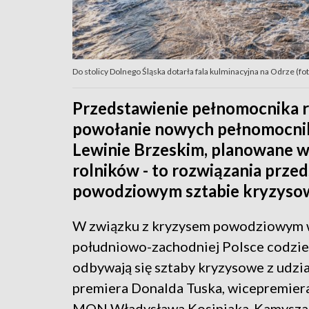
Do stolicy Dolnego Śląska dotarła fala kulminacyjna na Odrze (fo
Przedstawienie pełnomocnika 
powołanie nowych pełnomocni
Lewinie Brzeskim, planowane 
rolników - to rozwiązania prze
powodziowym sztabie kryzysow
W związku z kryzysem powodziowym
południowo-zachodniej Polsce codzie
odbywają się sztaby kryzysowe z udzi
premiera Donalda Tuska, wicepremiera
MON Władysława Kosiniaka-Kamysza,