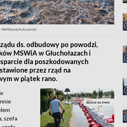
t. PAP/Maciej Kulczyński)
rządu ds. odbudowy po powodzi,
ków MSWiA w Głuchołazach i
wsparcie dla poszkodowanych
dstawione przez rząd na
ym w piątek rano.
 w
nnie
ałem
, szefa
 szefa