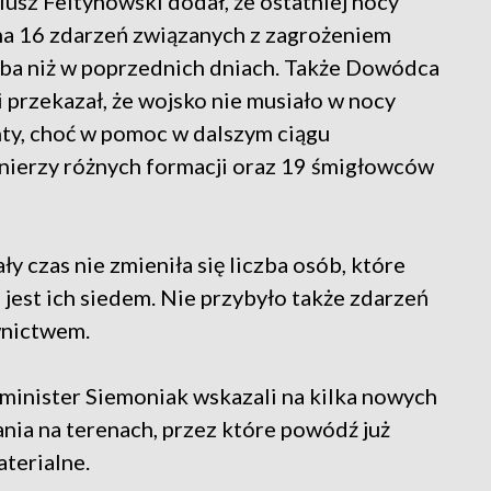
sz Feltynowski dodał, że ostatniej nocy
 na 16 zdarzeń związanych z zagrożeniem
zba niż w poprzednich dniach. Także Dowódca
przekazał, że wojsko nie musiało w nocy
ty, choć w pomoc w dalszym ciągu
łnierzy różnych formacji oraz 19 śmigłowców
y czas nie zmieniła się liczba osób, które
i jest ich siedem. Nie przybyło także zdarzeń
wnictwem.
minister Siemoniak wskazali na kilka nowych
ania na terenach, przez które powódź już
aterialne.