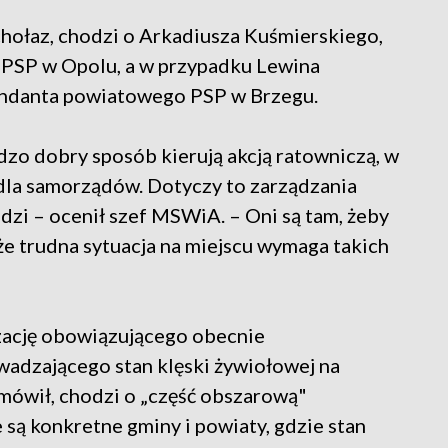
hołaz, chodzi o Arkadiusza Kuśmierskiego,
PSP w Opolu, a w przypadku Lewina
endanta powiatowego PSP w Brzegu.
dzo dobry sposób kierują akcją ratowniczą, w
 dla samorządów. Dotyczy to zarządzania
i – ocenił szef MSWiA. – Oni są tam, żeby
że trudna sytuacja na miejscu wymaga takich
zację obowiązującego obecnie
adzającego stan klęski żywiołowej na
mówił, chodzi o „część obszarową"
są konkretne gminy i powiaty, gdzie stan