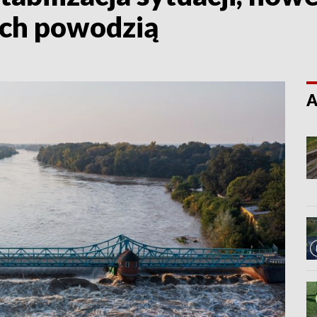
ych powodzią
A