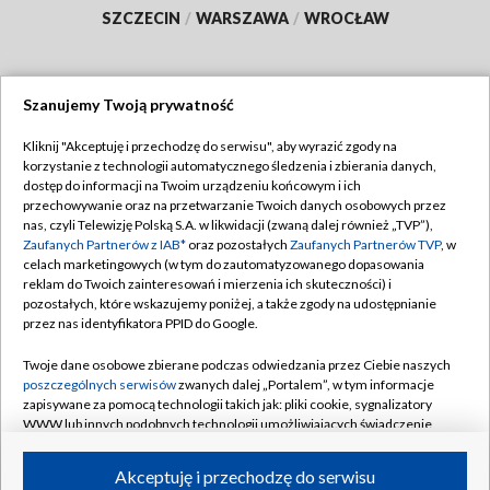
SZCZECIN
/
WARSZAWA
/
WROCŁAW
Szanujemy Twoją prywatność
Dołącz do nas:
Kliknij "Akceptuję i przechodzę do serwisu", aby wyrazić zgody na
korzystanie z technologii automatycznego śledzenia i zbierania danych,
TVP
dostęp do informacji na Twoim urządzeniu końcowym i ich
Abonament TVP
przechowywanie oraz na przetwarzanie Twoich danych osobowych przez
Regulamin TVP
nas, czyli Telewizję Polską S.A. w likwidacji (zwaną dalej również „TVP”),
Emisja w TVP
Polityka prywatności
Zaufanych Partnerów z IAB*
oraz pozostałych
Zaufanych Partnerów TVP
, w
celach marketingowych (w tym do zautomatyzowanego dopasowania
Centrum informacji TVP
Moje zgody
reklam do Twoich zainteresowań i mierzenia ich skuteczności) i
pozostałych, które wskazujemy poniżej, a także zgody na udostępnianie
Naziemna Telewizja Cyfrowa
Pomoc
przez nas identyfikatora PPID do Google.
Sklep TVP
Biuro reklamy
Twoje dane osobowe zbierane podczas odwiedzania przez Ciebie naszych
Rada Programowa
Kontakt
poszczególnych serwisów
zwanych dalej „Portalem”, w tym informacje
zapisywane za pomocą technologii takich jak: pliki cookie, sygnalizatory
System NOS
WWW lub innych podobnych technologii umożliwiających świadczenie
dopasowanych i bezpiecznych usług, personalizację treści oraz reklam,
Informacje o nadawcy
Kanały
udostępnianie funkcji mediów społecznościowych oraz analizowanie
Akceptuję i przechodzę do serwisu
ruchu w Internecie.
Program dla prasy