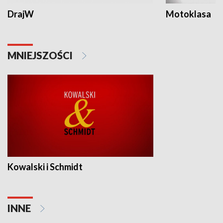
DrajW
Motoklasa
MNIEJSZOŚCI
Kowalski i Schmidt
INNE