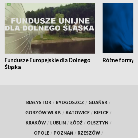
Fundusze Europejskie dla Dolnego
Różne formy t
Śląska
BIAŁYSTOK
/
BYDGOSZCZ
/
GDAŃSK
/
GORZÓW WLKP.
/
KATOWICE
/
KIELCE
/
KRAKÓW
/
LUBLIN
/
ŁÓDŹ
/
OLSZTYN
/
OPOLE
/
POZNAŃ
/
RZESZÓW
/