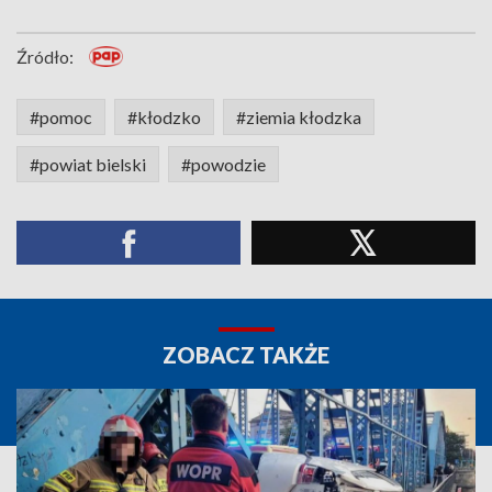
Źródło:
#pomoc
#kłodzko
#ziemia kłodzka
#powiat bielski
#powodzie
ZOBACZ TAKŻE