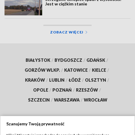
Jest w ciężkim stanie
ZOBACZ WIĘCEJ
BIAŁYSTOK
/
BYDGOSZCZ
/
GDAŃSK
/
GORZÓW WLKP.
/
KATOWICE
/
KIELCE
/
KRAKÓW
/
LUBLIN
/
ŁÓDŹ
/
OLSZTYN
/
OPOLE
/
POZNAŃ
/
RZESZÓW
/
SZCZECIN
/
WARSZAWA
/
WROCŁAW
Szanujemy Twoją prywatność
Dołącz do nas: