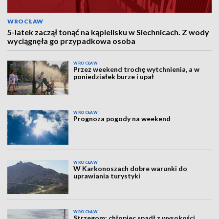
WROCŁAW
5-latek zaczął tonąć na kąpielisku w Siechnicach. Z wody
wyciągnęła go przypadkowa osoba
WROCŁAW
Przez weekend trochę wytchnienia, a w
poniedziałek burze i upał
WROCŁAW
Prognoza pogody na weekend
WROCŁAW
W Karkonoszach dobre warunki do
uprawiania turystyki
WROCŁAW
Strzegom: chłopiec spadł z wysokości.