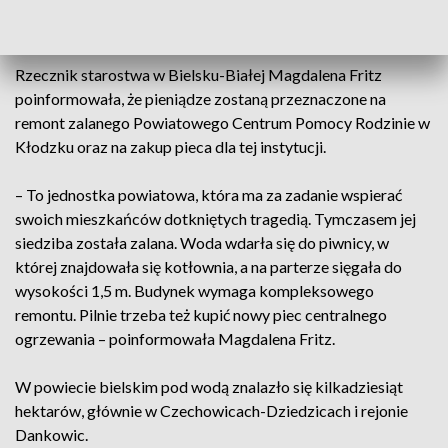
potrzebują środków na wsparcie w bieżących sprawach –
powiedział starosta bielski Andrzej Płonka.
Rzecznik starostwa w Bielsku-Białej Magdalena Fritz
poinformowała, że pieniądze zostaną przeznaczone na
remont zalanego Powiatowego Centrum Pomocy Rodzinie w
Kłodzku oraz na zakup pieca dla tej instytucji.
– To jednostka powiatowa, która ma za zadanie wspierać
swoich mieszkańców dotkniętych tragedią. Tymczasem jej
siedziba została zalana. Woda wdarła się do piwnicy, w
której znajdowała się kotłownia, a na parterze sięgała do
wysokości 1,5 m. Budynek wymaga kompleksowego
remontu. Pilnie trzeba też kupić nowy piec centralnego
ogrzewania – poinformowała Magdalena Fritz.
W powiecie bielskim pod wodą znalazło się kilkadziesiąt
hektarów, głównie w Czechowicach-Dziedzicach i rejonie
Dankowic.