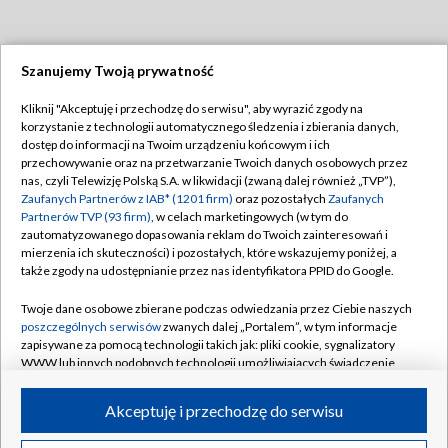
Szanujemy Twoją prywatność
Dołącz do nas:
Kliknij "Akceptuję i przechodzę do serwisu", aby wyrazić zgody na
korzystanie z technologii automatycznego śledzenia i zbierania danych,
TVP
dostęp do informacji na Twoim urządzeniu końcowym i ich
Abonament TVP
przechowywanie oraz na przetwarzanie Twoich danych osobowych przez
Regulamin TVP
nas, czyli Telewizję Polską S.A. w likwidacji (zwaną dalej również „TVP”),
Emisja w TVP
Polityka prywatności
Zaufanych Partnerów z IAB* (1201 firm)
oraz pozostałych
Zaufanych
Partnerów TVP (93 firm)
, w celach marketingowych (w tym do
Centrum informacji TVP
Moje zgody
zautomatyzowanego dopasowania reklam do Twoich zainteresowań i
mierzenia ich skuteczności) i pozostałych, które wskazujemy poniżej, a
Naziemna Telewizja Cyfrowa
Pomoc
także zgody na udostępnianie przez nas identyfikatora PPID do Google.
Sklep TVP
Biuro reklamy
Twoje dane osobowe zbierane podczas odwiedzania przez Ciebie naszych
Rada Programowa
Kontakt
poszczególnych serwisów
zwanych dalej „Portalem”, w tym informacje
zapisywane za pomocą technologii takich jak: pliki cookie, sygnalizatory
System NOS
WWW lub innych podobnych technologii umożliwiających świadczenie
dopasowanych i bezpiecznych usług, personalizację treści oraz reklam,
Informacje o nadawcy
Kanały
udostępnianie funkcji mediów społecznościowych oraz analizowanie
Akceptuję i przechodzę do serwisu
ruchu w Internecie.
Program dla prasy
©2026 Telewizja Polska S.A. w likwidacji