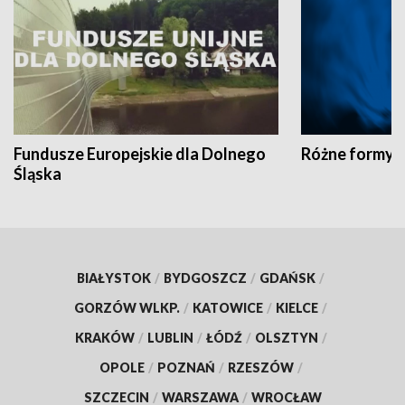
Fundusze Europejskie dla Dolnego
Różne formy t
Śląska
BIAŁYSTOK
/
BYDGOSZCZ
/
GDAŃSK
/
GORZÓW WLKP.
/
KATOWICE
/
KIELCE
/
KRAKÓW
/
LUBLIN
/
ŁÓDŹ
/
OLSZTYN
/
OPOLE
/
POZNAŃ
/
RZESZÓW
/
SZCZECIN
/
WARSZAWA
/
WROCŁAW