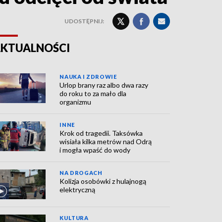
UDOSTĘPNIJ:
KTUALNOŚCI
NAUKA I ZDROWIE
Urlop brany raz albo dwa razy
do roku to za mało dla
organizmu
INNE
Krok od tragedii. Taksówka
wisiała kilka metrów nad Odrą
i mogła wpaść do wody
NA DROGACH
Kolizja osobówki z hulajnogą
elektryczną
KULTURA