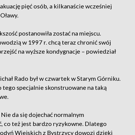
akuację pięć osób, a kilkanaście wcześniej
 Oławy.
szość postanowiła zostać na miejscu.
owodzią w 1997 r. chcą teraz chronić swój
przejść na wyższe kondygnacje – powiedział
chał Rado był w czwartek w Starym Górniku.
tego specjalnie skonstruowane na taką
we.
. Nie da się dojechać normalnym
 co też jest bardzo ryzykowne. Dlatego
odyń Wiejskich z Bystrzycy dowozi dzięki