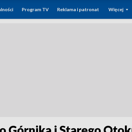
lności
Program TV
Reklama i patronat
Więcej
 Górnika i Starego Otoku