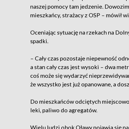
naszej pomocy tam jedzenie. Dowozimy
mieszkańcy, strażacy z OSP – mówił w
Oceniając sytuację na rzekach na Doln
spadki.
– Cały czas pozostaje niepewność odno
a stan cały czas jest wysoki – dwa met
coś może się wydarzyć nieprzewidywan
że wszystko jest już opanowane, a dos
Do mieszkańców odciętych miejscowoś
leki, paliwo do agregatów.
Wielu ludzi obok Oławy pojawia się nad