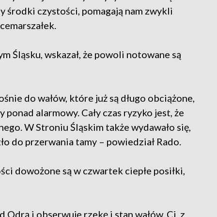
 środki czystości, pomagają nam zwykli
icemarszałek.
ym Śląsku, wskazał, że powoli notowane są
śnie do wałów, które już są długo obciążone,
ry ponad alarmowy. Cały czas ryzyko jest, że
ego. W Stroniu Śląskim także wydawało się,
zło do przerwania tamy – powiedział Rado.
ci dowożone są w czwartek ciepłe posiłki,
 Odrą i obserwuje rzekę i stan wałów. Ci, z