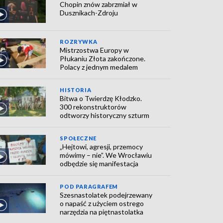
Chopin znów zabrzmiał w
Dusznikach-Zdroju
ROZRYWKA
Mistrzostwa Europy w
Płukaniu Złota zakończone.
Polacy z jednym medalem
HISTORIA
Bitwa o Twierdzę Kłodzko.
300 rekonstruktorów
odtworzy historyczny szturm
SPOŁECZNE
„Hejtowi, agresji, przemocy
mówimy – nie”. We Wrocławiu
odbędzie się manifestacja
POD PARAGRAFEM
Szesnastolatek podejrzewany
o napaść z użyciem ostrego
narzędzia na piętnastolatka