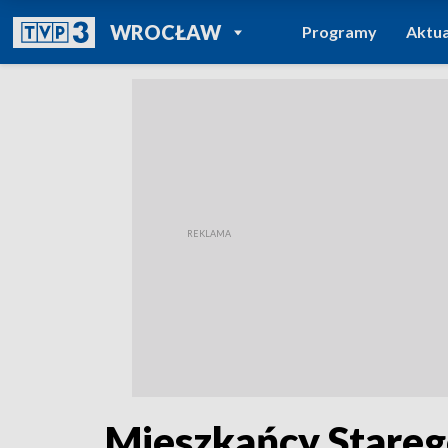
POWRÓT DO
WROCŁAW
Programy
Aktua
TVP REGIONY
Mieszkańcy Starego