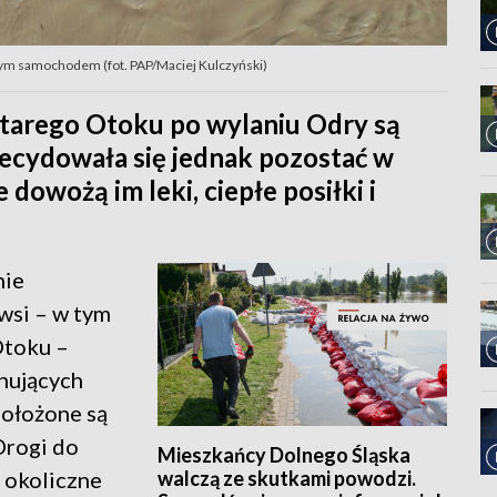
alnym samochodem (fot. PAP/Maciej Kulczyński)
Starego Otoku po wylaniu Odry są
decydowała się jednak pozostać w
dowożą im leki, ciepłe posiłki i
nie
wsi – w tym
Otoku –
nujących
położone są
Drogi do
Mieszkańcy Dolnego Śląska
walczą ze skutkami powodzi.
e okoliczne