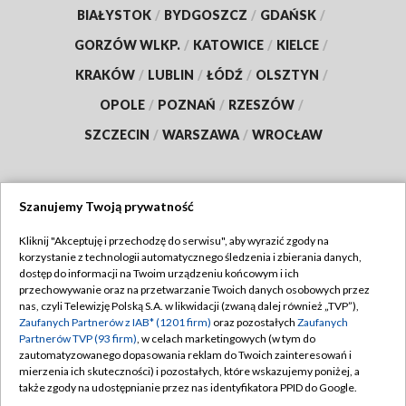
BIAŁYSTOK
/
BYDGOSZCZ
/
GDAŃSK
/
GORZÓW WLKP.
/
KATOWICE
/
KIELCE
/
KRAKÓW
/
LUBLIN
/
ŁÓDŹ
/
OLSZTYN
/
OPOLE
/
POZNAŃ
/
RZESZÓW
/
SZCZECIN
/
WARSZAWA
/
WROCŁAW
Szanujemy Twoją prywatność
Dołącz do nas:
Kliknij "Akceptuję i przechodzę do serwisu", aby wyrazić zgody na
korzystanie z technologii automatycznego śledzenia i zbierania danych,
TVP
dostęp do informacji na Twoim urządzeniu końcowym i ich
Abonament TVP
przechowywanie oraz na przetwarzanie Twoich danych osobowych przez
Regulamin TVP
nas, czyli Telewizję Polską S.A. w likwidacji (zwaną dalej również „TVP”),
Emisja w TVP
Polityka prywatności
Zaufanych Partnerów z IAB* (1201 firm)
oraz pozostałych
Zaufanych
Partnerów TVP (93 firm)
, w celach marketingowych (w tym do
Centrum informacji TVP
Moje zgody
zautomatyzowanego dopasowania reklam do Twoich zainteresowań i
mierzenia ich skuteczności) i pozostałych, które wskazujemy poniżej, a
Naziemna Telewizja Cyfrowa
Pomoc
także zgody na udostępnianie przez nas identyfikatora PPID do Google.