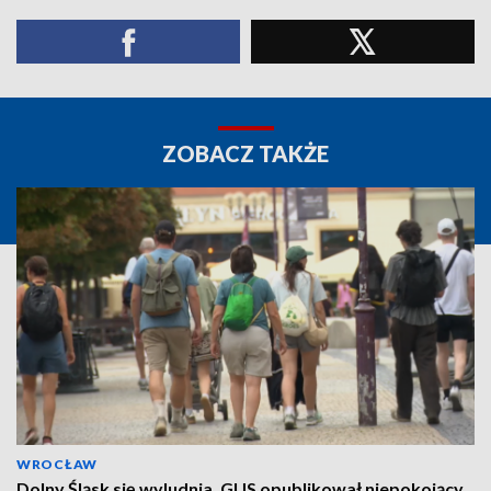
ZOBACZ TAKŻE
WROCŁAW
Dolny Śląsk się wyludnia. GUS opublikował niepokojący