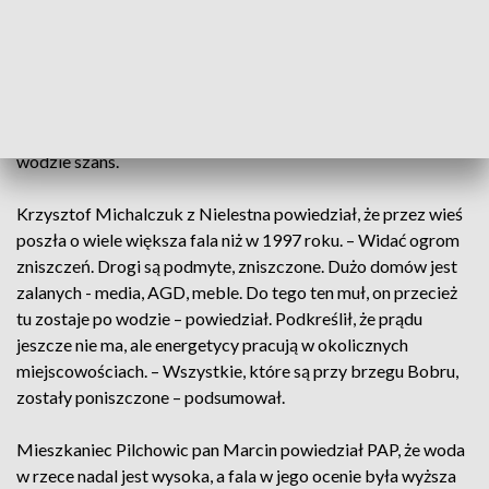
jedna z mieszkanek. – Teraz waszej pomocy już nie trzeba –
mówiła zdenerwowana.
Burmistrz Wlenia Artur Zych odpierał zarzuty i mówił, że
wszystkie informacje były przekazywane na bieżąco, a
miejscowość położona obok samej tamy nie miała przy takiej
wodzie szans.
Krzysztof Michalczuk z Nielestna powiedział, że przez wieś
poszła o wiele większa fala niż w 1997 roku. – Widać ogrom
zniszczeń. Drogi są podmyte, zniszczone. Dużo domów jest
zalanych - media, AGD, meble. Do tego ten muł, on przecież
tu zostaje po wodzie – powiedział. Podkreślił, że prądu
jeszcze nie ma, ale energetycy pracują w okolicznych
miejscowościach. – Wszystkie, które są przy brzegu Bobru,
zostały poniszczone – podsumował.
Mieszkaniec Pilchowic pan Marcin powiedział PAP, że woda
w rzece nadal jest wysoka, a fala w jego ocenie była wyższa