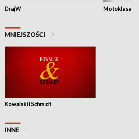
DrajW
Motoklasa
MNIEJSZOŚCI
Kowalski i Schmidt
INNE