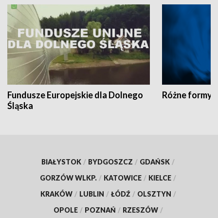
Fundusze Europejskie dla Dolnego
Różne formy t
Śląska
BIAŁYSTOK
/
BYDGOSZCZ
/
GDAŃSK
/
GORZÓW WLKP.
/
KATOWICE
/
KIELCE
/
KRAKÓW
/
LUBLIN
/
ŁÓDŹ
/
OLSZTYN
/
OPOLE
/
POZNAŃ
/
RZESZÓW
/