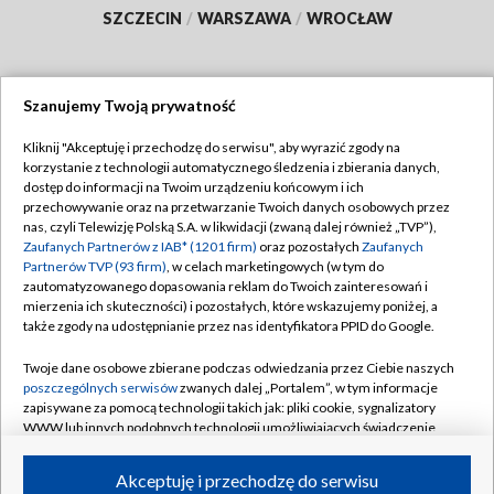
SZCZECIN
/
WARSZAWA
/
WROCŁAW
Szanujemy Twoją prywatność
Dołącz do nas:
Kliknij "Akceptuję i przechodzę do serwisu", aby wyrazić zgody na
korzystanie z technologii automatycznego śledzenia i zbierania danych,
TVP
dostęp do informacji na Twoim urządzeniu końcowym i ich
Abonament TVP
przechowywanie oraz na przetwarzanie Twoich danych osobowych przez
Regulamin TVP
nas, czyli Telewizję Polską S.A. w likwidacji (zwaną dalej również „TVP”),
Emisja w TVP
Polityka prywatności
Zaufanych Partnerów z IAB* (1201 firm)
oraz pozostałych
Zaufanych
Partnerów TVP (93 firm)
, w celach marketingowych (w tym do
Centrum informacji TVP
Moje zgody
zautomatyzowanego dopasowania reklam do Twoich zainteresowań i
mierzenia ich skuteczności) i pozostałych, które wskazujemy poniżej, a
Naziemna Telewizja Cyfrowa
Pomoc
także zgody na udostępnianie przez nas identyfikatora PPID do Google.
Sklep TVP
Biuro reklamy
Twoje dane osobowe zbierane podczas odwiedzania przez Ciebie naszych
Rada Programowa
Kontakt
poszczególnych serwisów
zwanych dalej „Portalem”, w tym informacje
zapisywane za pomocą technologii takich jak: pliki cookie, sygnalizatory
System NOS
WWW lub innych podobnych technologii umożliwiających świadczenie
dopasowanych i bezpiecznych usług, personalizację treści oraz reklam,
Informacje o nadawcy
Kanały
udostępnianie funkcji mediów społecznościowych oraz analizowanie
Akceptuję i przechodzę do serwisu
ruchu w Internecie.
Program dla prasy