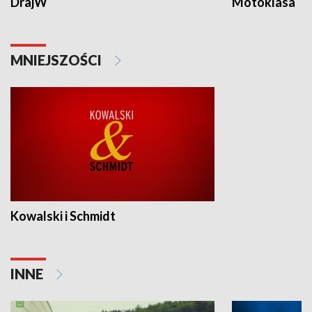
DrajW
Motoklasa
MNIEJSZOŚCI
Kowalski i Schmidt
INNE