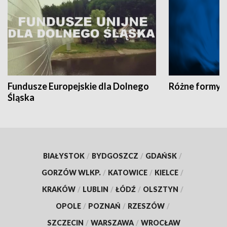
Fundusze Europejskie dla Dolnego
Różne formy t
Śląska
BIAŁYSTOK
/
BYDGOSZCZ
/
GDAŃSK
/
GORZÓW WLKP.
/
KATOWICE
/
KIELCE
/
KRAKÓW
/
LUBLIN
/
ŁÓDŹ
/
OLSZTYN
/
OPOLE
/
POZNAŃ
/
RZESZÓW
/
SZCZECIN
/
WARSZAWA
/
WROCŁAW