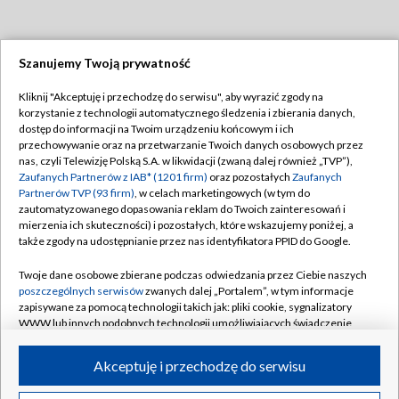
Szanujemy Twoją prywatność
Dołącz do nas:
Kliknij "Akceptuję i przechodzę do serwisu", aby wyrazić zgody na
korzystanie z technologii automatycznego śledzenia i zbierania danych,
TVP
dostęp do informacji na Twoim urządzeniu końcowym i ich
Abonament TVP
przechowywanie oraz na przetwarzanie Twoich danych osobowych przez
Regulamin TVP
nas, czyli Telewizję Polską S.A. w likwidacji (zwaną dalej również „TVP”),
Emisja w TVP
Polityka prywatności
Zaufanych Partnerów z IAB* (1201 firm)
oraz pozostałych
Zaufanych
Partnerów TVP (93 firm)
, w celach marketingowych (w tym do
Centrum informacji TVP
Moje zgody
zautomatyzowanego dopasowania reklam do Twoich zainteresowań i
mierzenia ich skuteczności) i pozostałych, które wskazujemy poniżej, a
Naziemna Telewizja Cyfrowa
Pomoc
także zgody na udostępnianie przez nas identyfikatora PPID do Google.
Sklep TVP
Biuro reklamy
Twoje dane osobowe zbierane podczas odwiedzania przez Ciebie naszych
Rada Programowa
Kontakt
poszczególnych serwisów
zwanych dalej „Portalem”, w tym informacje
zapisywane za pomocą technologii takich jak: pliki cookie, sygnalizatory
System NOS
WWW lub innych podobnych technologii umożliwiających świadczenie
dopasowanych i bezpiecznych usług, personalizację treści oraz reklam,
Informacje o nadawcy
Kanały
udostępnianie funkcji mediów społecznościowych oraz analizowanie
Akceptuję i przechodzę do serwisu
ruchu w Internecie.
Program dla prasy
©2026 Telewizja Polska S.A. w likwidacji