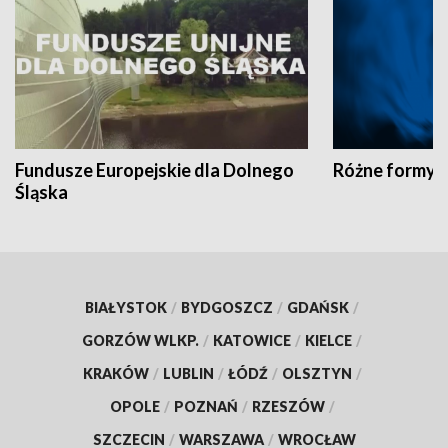
Fundusze Europejskie dla Dolnego
Różne formy t
Śląska
BIAŁYSTOK
/
BYDGOSZCZ
/
GDAŃSK
/
GORZÓW WLKP.
/
KATOWICE
/
KIELCE
/
KRAKÓW
/
LUBLIN
/
ŁÓDŹ
/
OLSZTYN
/
OPOLE
/
POZNAŃ
/
RZESZÓW
/
SZCZECIN
/
WARSZAWA
/
WROCŁAW