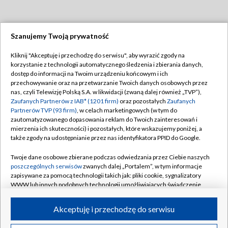
Szanujemy Twoją prywatność
Dołącz do nas:
Kliknij "Akceptuję i przechodzę do serwisu", aby wyrazić zgody na
korzystanie z technologii automatycznego śledzenia i zbierania danych,
TVP
dostęp do informacji na Twoim urządzeniu końcowym i ich
Abonament TVP
przechowywanie oraz na przetwarzanie Twoich danych osobowych przez
Regulamin TVP
nas, czyli Telewizję Polską S.A. w likwidacji (zwaną dalej również „TVP”),
Emisja w TVP
Polityka prywatności
Zaufanych Partnerów z IAB* (1201 firm)
oraz pozostałych
Zaufanych
Partnerów TVP (93 firm)
, w celach marketingowych (w tym do
Centrum informacji TVP
Moje zgody
zautomatyzowanego dopasowania reklam do Twoich zainteresowań i
mierzenia ich skuteczności) i pozostałych, które wskazujemy poniżej, a
Naziemna Telewizja Cyfrowa
Pomoc
także zgody na udostępnianie przez nas identyfikatora PPID do Google.
Sklep TVP
Biuro reklamy
Twoje dane osobowe zbierane podczas odwiedzania przez Ciebie naszych
Rada Programowa
Kontakt
poszczególnych serwisów
zwanych dalej „Portalem”, w tym informacje
zapisywane za pomocą technologii takich jak: pliki cookie, sygnalizatory
System NOS
WWW lub innych podobnych technologii umożliwiających świadczenie
dopasowanych i bezpiecznych usług, personalizację treści oraz reklam,
Informacje o nadawcy
Kanały
udostępnianie funkcji mediów społecznościowych oraz analizowanie
Akceptuję i przechodzę do serwisu
ruchu w Internecie.
Program dla prasy
©2026 Telewizja Polska S.A. w likwidacji