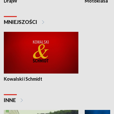
DrajW
Motoklasa
MNIEJSZOŚCI
Kowalski i Schmidt
INNE