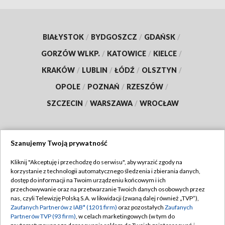
BIAŁYSTOK
/
BYDGOSZCZ
/
GDAŃSK
/
GORZÓW WLKP.
/
KATOWICE
/
KIELCE
/
KRAKÓW
/
LUBLIN
/
ŁÓDŹ
/
OLSZTYN
/
OPOLE
/
POZNAŃ
/
RZESZÓW
/
SZCZECIN
/
WARSZAWA
/
WROCŁAW
Szanujemy Twoją prywatność
Dołącz do nas:
Kliknij "Akceptuję i przechodzę do serwisu", aby wyrazić zgody na
korzystanie z technologii automatycznego śledzenia i zbierania danych,
TVP
dostęp do informacji na Twoim urządzeniu końcowym i ich
Abonament TVP
przechowywanie oraz na przetwarzanie Twoich danych osobowych przez
Regulamin TVP
nas, czyli Telewizję Polską S.A. w likwidacji (zwaną dalej również „TVP”),
Emisja w TVP
Polityka prywatności
Zaufanych Partnerów z IAB* (1201 firm)
oraz pozostałych
Zaufanych
Partnerów TVP (93 firm)
, w celach marketingowych (w tym do
Centrum informacji TVP
Moje zgody