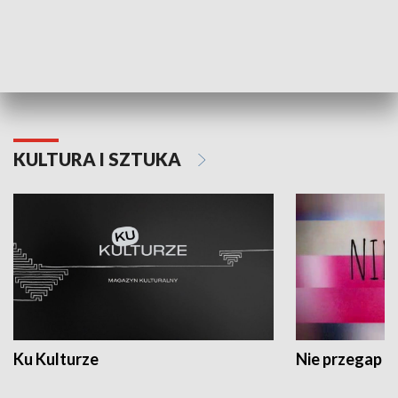
Dlaczego krowa...
Energia Przysz
KULTURA I SZTUKA
Ku Kulturze
Nie przegap