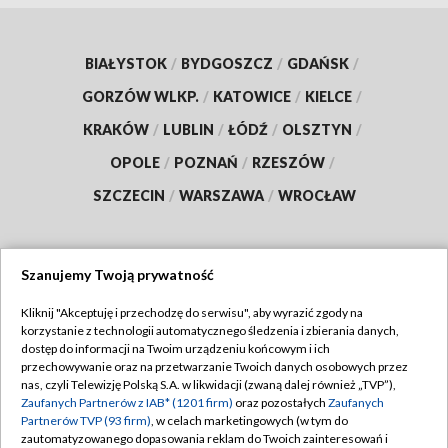
BIAŁYSTOK
/
BYDGOSZCZ
/
GDAŃSK
/
GORZÓW WLKP.
/
KATOWICE
/
KIELCE
/
KRAKÓW
/
LUBLIN
/
ŁÓDŹ
/
OLSZTYN
/
OPOLE
/
POZNAŃ
/
RZESZÓW
/
SZCZECIN
/
WARSZAWA
/
WROCŁAW
Szanujemy Twoją prywatność
Dołącz do nas:
Kliknij "Akceptuję i przechodzę do serwisu", aby wyrazić zgody na
korzystanie z technologii automatycznego śledzenia i zbierania danych,
TVP
dostęp do informacji na Twoim urządzeniu końcowym i ich
Abonament TVP
przechowywanie oraz na przetwarzanie Twoich danych osobowych przez
Regulamin TVP
nas, czyli Telewizję Polską S.A. w likwidacji (zwaną dalej również „TVP”),
Emisja w TVP
Polityka prywatności
Zaufanych Partnerów z IAB* (1201 firm)
oraz pozostałych
Zaufanych
Partnerów TVP (93 firm)
, w celach marketingowych (w tym do
Centrum informacji TVP
Moje zgody
zautomatyzowanego dopasowania reklam do Twoich zainteresowań i