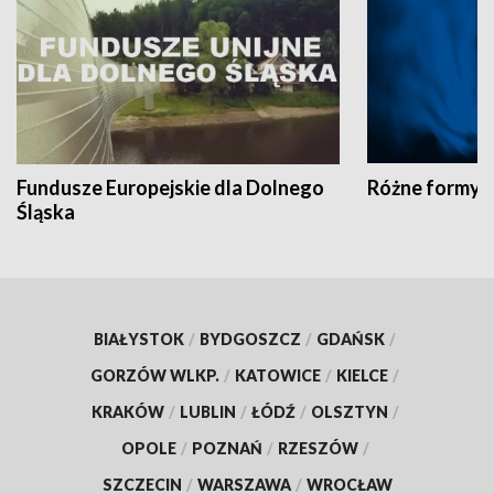
Fundusze Europejskie dla Dolnego
Różne formy t
Śląska
BIAŁYSTOK
/
BYDGOSZCZ
/
GDAŃSK
/
GORZÓW WLKP.
/
KATOWICE
/
KIELCE
/
KRAKÓW
/
LUBLIN
/
ŁÓDŹ
/
OLSZTYN
/
OPOLE
/
POZNAŃ
/
RZESZÓW
/
SZCZECIN
/
WARSZAWA
/
WROCŁAW