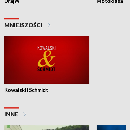
DrajW
Motoklasa
MNIEJSZOŚCI
Kowalski i Schmidt
INNE