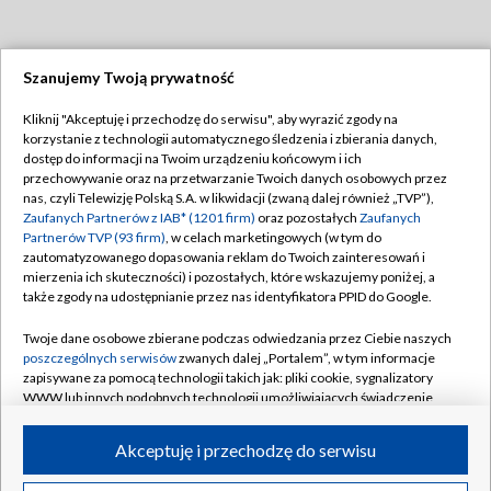
Szanujemy Twoją prywatność
Dołącz do nas:
Kliknij "Akceptuję i przechodzę do serwisu", aby wyrazić zgody na
korzystanie z technologii automatycznego śledzenia i zbierania danych,
TVP
dostęp do informacji na Twoim urządzeniu końcowym i ich
Abonament TVP
przechowywanie oraz na przetwarzanie Twoich danych osobowych przez
Regulamin TVP
nas, czyli Telewizję Polską S.A. w likwidacji (zwaną dalej również „TVP”),
Emisja w TVP
Polityka prywatności
Zaufanych Partnerów z IAB* (1201 firm)
oraz pozostałych
Zaufanych
Partnerów TVP (93 firm)
, w celach marketingowych (w tym do
Centrum informacji TVP
Moje zgody
zautomatyzowanego dopasowania reklam do Twoich zainteresowań i
mierzenia ich skuteczności) i pozostałych, które wskazujemy poniżej, a
Naziemna Telewizja Cyfrowa
Pomoc
także zgody na udostępnianie przez nas identyfikatora PPID do Google.
Sklep TVP
Biuro reklamy
Twoje dane osobowe zbierane podczas odwiedzania przez Ciebie naszych
Rada Programowa
Kontakt
poszczególnych serwisów
zwanych dalej „Portalem”, w tym informacje
zapisywane za pomocą technologii takich jak: pliki cookie, sygnalizatory
System NOS
WWW lub innych podobnych technologii umożliwiających świadczenie
dopasowanych i bezpiecznych usług, personalizację treści oraz reklam,
Informacje o nadawcy
Kanały
udostępnianie funkcji mediów społecznościowych oraz analizowanie
Akceptuję i przechodzę do serwisu
ruchu w Internecie.
Program dla prasy
©2026 Telewizja Polska S.A. w likwidacji