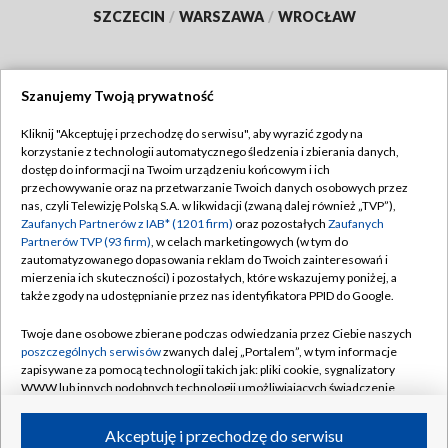
SZCZECIN
/
WARSZAWA
/
WROCŁAW
Szanujemy Twoją prywatność
Dołącz do nas:
Kliknij "Akceptuję i przechodzę do serwisu", aby wyrazić zgody na
korzystanie z technologii automatycznego śledzenia i zbierania danych,
TVP
dostęp do informacji na Twoim urządzeniu końcowym i ich
Abonament TVP
przechowywanie oraz na przetwarzanie Twoich danych osobowych przez
Regulamin TVP
nas, czyli Telewizję Polską S.A. w likwidacji (zwaną dalej również „TVP”),
Emisja w TVP
Polityka prywatności
Zaufanych Partnerów z IAB* (1201 firm)
oraz pozostałych
Zaufanych
Partnerów TVP (93 firm)
, w celach marketingowych (w tym do
Centrum informacji TVP
Moje zgody
zautomatyzowanego dopasowania reklam do Twoich zainteresowań i
mierzenia ich skuteczności) i pozostałych, które wskazujemy poniżej, a
Naziemna Telewizja Cyfrowa
Pomoc
także zgody na udostępnianie przez nas identyfikatora PPID do Google.
Sklep TVP
Biuro reklamy
Twoje dane osobowe zbierane podczas odwiedzania przez Ciebie naszych
Rada Programowa
Kontakt
poszczególnych serwisów
zwanych dalej „Portalem”, w tym informacje
zapisywane za pomocą technologii takich jak: pliki cookie, sygnalizatory
System NOS
WWW lub innych podobnych technologii umożliwiających świadczenie
dopasowanych i bezpiecznych usług, personalizację treści oraz reklam,
Informacje o nadawcy
Kanały
udostępnianie funkcji mediów społecznościowych oraz analizowanie
Akceptuję i przechodzę do serwisu
ruchu w Internecie.
Program dla prasy