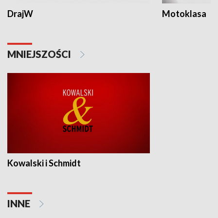
DrajW
Motoklasa
MNIEJSZOŚCI
Kowalski i Schmidt
INNE