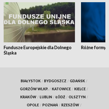
Fundusze Europejskie dla Dolnego
Różne formy t
Śląska
BIAŁYSTOK
/
BYDGOSZCZ
/
GDAŃSK
/
GORZÓW WLKP.
/
KATOWICE
/
KIELCE
/
KRAKÓW
/
LUBLIN
/
ŁÓDŹ
/
OLSZTYN
/
OPOLE
/
POZNAŃ
/
RZESZÓW
/