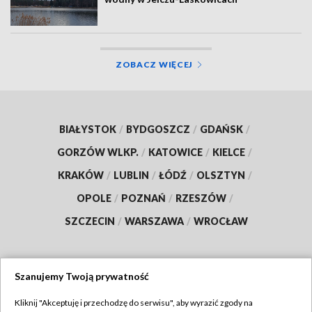
ZOBACZ WIĘCEJ
BIAŁYSTOK
/
BYDGOSZCZ
/
GDAŃSK
/
GORZÓW WLKP.
/
KATOWICE
/
KIELCE
/
KRAKÓW
/
LUBLIN
/
ŁÓDŹ
/
OLSZTYN
/
OPOLE
/
POZNAŃ
/
RZESZÓW
/
SZCZECIN
/
WARSZAWA
/
WROCŁAW
Szanujemy Twoją prywatność
Dołącz do nas:
Kliknij "Akceptuję i przechodzę do serwisu", aby wyrazić zgody na