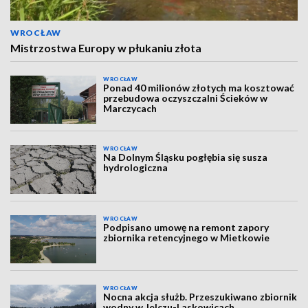
WROCŁAW
Mistrzostwa Europy w płukaniu złota
WROCŁAW
Ponad 40 milionów złotych ma kosztować
przebudowa oczyszczalni Ścieków w
Marczycach
WROCŁAW
Na Dolnym Śląsku pogłębia się susza
hydrologiczna
WROCŁAW
Podpisano umowę na remont zapory
zbiornika retencyjnego w Mietkowie
WROCŁAW
Nocna akcja służb. Przeszukiwano zbiornik
wodny w Jelczu-Laskowicach