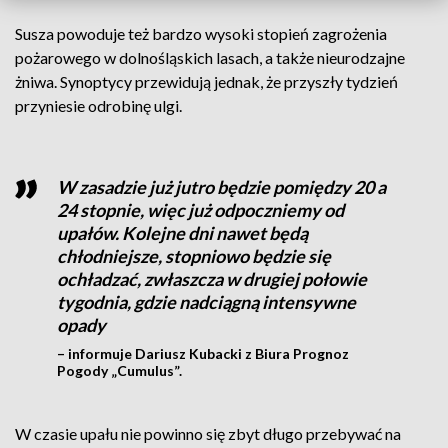
Susza powoduje też bardzo wysoki stopień zagrożenia
pożarowego w dolnośląskich lasach, a także nieurodzajne
żniwa. Synoptycy przewidują jednak, że przyszły tydzień
przyniesie odrobinę ulgi.
W zasadzie już jutro będzie pomiędzy 20 a
24 stopnie, więc już odpoczniemy od
upałów. Kolejne dni nawet będą
chłodniejsze, stopniowo będzie się
ochładzać, zwłaszcza w drugiej połowie
tygodnia, gdzie nadciągną intensywne
opady
– informuje Dariusz Kubacki z Biura Prognoz
Pogody „Cumulus”.
W czasie upału nie powinno się zbyt długo przebywać na