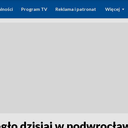
lności
Program TV
Reklama i patronat
Więcej
gło dzisiaj w podwrocła