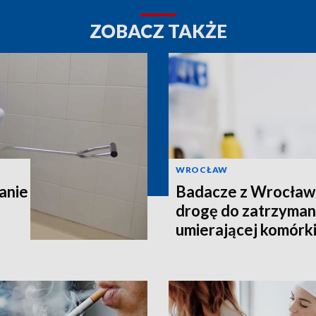
ZOBACZ TAKŻE
WROCŁAW
anie
Badacze z Wrocławia
drogę do zatrzyman
umierającej komórk