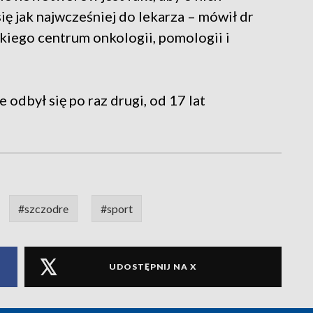
ię jak najwcześniej do lekarza – mówił dr
skiego centrum onkologii, pomologii i
dbył się po raz drugi, od 17 lat
#szczodre
#sport
UDOSTĘPNIJ NA X