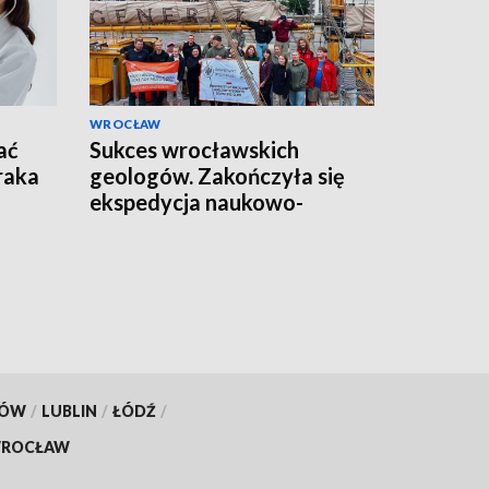
WROCŁAW
ać
Sukces wrocławskich
raka
geologów. Zakończyła się
ekspedycja naukowo-
badawcza AstroGeoBaltica
2026
KÓW
/
LUBLIN
/
ŁÓDŹ
/
ROCŁAW