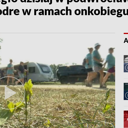
odre w ramach onkobieg
A