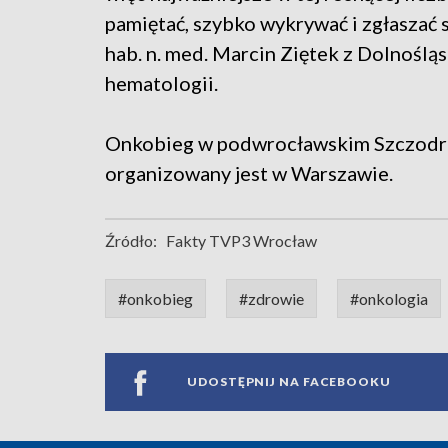
pamiętać, szybko wykrywać i zgłaszać s
hab. n. med. Marcin Ziętek z Dolnoślą
hematologii.
Onkobieg w podwrocławskim Szczodre o
organizowany jest w Warszawie.
Źródło:
Fakty TVP3 Wrocław
#onkobieg
#zdrowie
#onkologia
UDOSTĘPNIJ NA FACEBOOKU