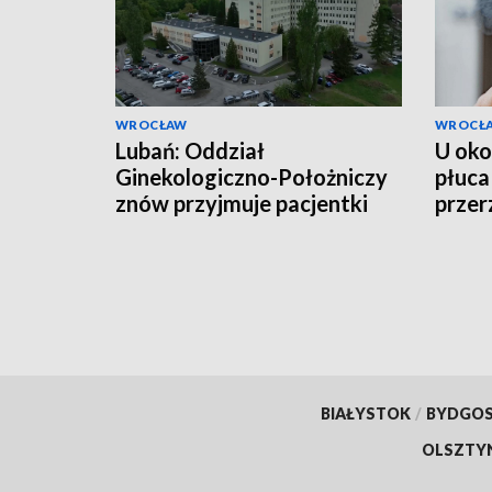
WROCŁAW
WROCŁ
Lubań: Oddział
U oko
Ginekologiczno-Położniczy
płuca
znów przyjmuje pacjentki
przer
narz
BIAŁYSTOK
/
BYDGO
OLSZTY