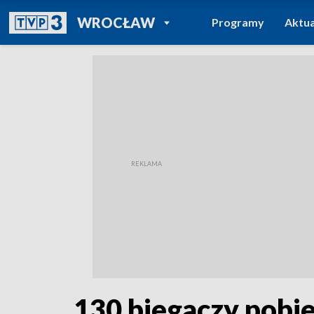
POWRÓT DO
WROCŁAW
Programy
Aktua
TVP REGIONY
130 biegaczy pobie