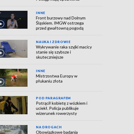
INNE
Front burzowy nad Dolnym
Śląskiem. IMGW ostrzega
przed gwałtowną pogodą
NAUKA I ZDROWIE
Wykrywanie raka szyjki macicy
stanie się szybsze i
skuteczniejsze
INNE
Mistrzostwa Europy w
płukaniu złota
POD PARAGRAFEM
Potrącił kobietę z wózkiem i
uciekł. Policja publikuje
wizerunek rowerzysty
NA DROGACH
Obowiązkowe badania