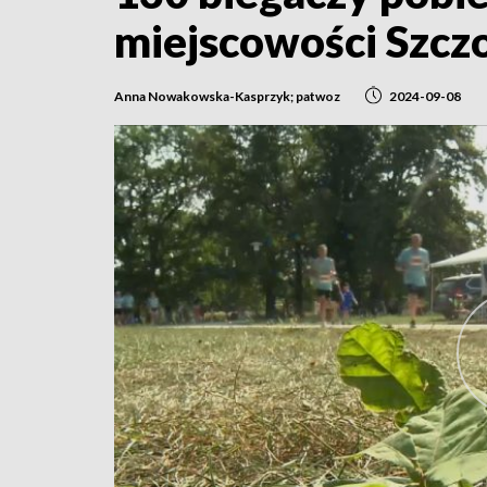
miejscowości Szcz
Anna Nowakowska-Kasprzyk; patwoz
2024-09-08