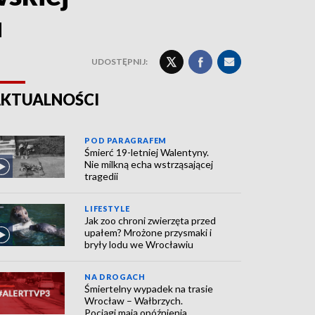
u
UDOSTĘPNIJ:
KTUALNOŚCI
POD PARAGRAFEM
Śmierć 19-letniej Walentyny.
Nie milkną echa wstrząsającej
tragedii
LIFESTYLE
Jak zoo chroni zwierzęta przed
upałem? Mrożone przysmaki i
bryły lodu we Wrocławiu
NA DROGACH
Śmiertelny wypadek na trasie
Wrocław – Wałbrzych.
Pociągi mają opóźnienia