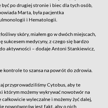
 być po drugiej stronie i biec dla tych osób,
owiada Marta, była pacjentka
lmonologii i Hematologii.
łośliwy skóry, miałem go w dwóch miejscach,
ię sukcesem medycyny, z czego się bardzo
ć do aktywności – dodaje Antoni Stankiewicz,
ste kontrole to szansa na powrót do zdrowia.
utaj przyprowadziliśmy Cytobus, aby te
ięki którym możemy wykrywać nowotwór na
e całkowicie wyleczalne i możemy żyć dalej,
bie nowotworów jest fakt, aby o nich