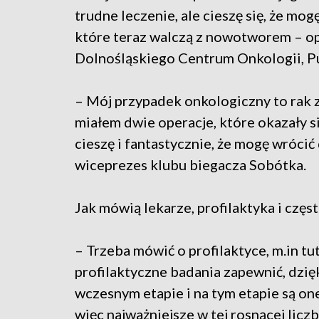
trudne leczenie, ale cieszę się, że mogę
które teraz walczą z nowotworem – op
Dolnośląskiego Centrum Onkologii, Pu
– Mój przypadek onkologiczny to rak z
miałem dwie operacje, które okazały s
cieszę i fantastycznie, że mogę wróci
wiceprezes klubu biegacza Sobótka.
Jak mówią lekarze, profilaktyka i czę
– Trzeba mówić o profilaktyce, m.in t
profilaktyczne badania zapewnić, dz
wczesnym etapie i na tym etapie są on
więc najważniejsze w tej rosnącej licz