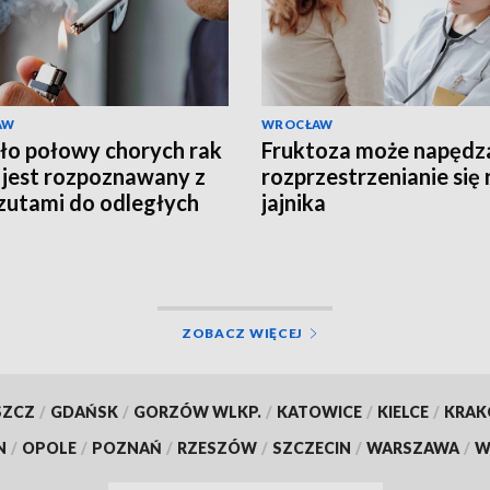
AW
WROCŁAW
ło połowy chorych rak
Fruktoza może napędz
 jest rozpoznawany z
rozprzestrzenianie się 
zutami do odległych
jajnika
ądów
ZOBACZ WIĘCEJ
SZCZ
/
GDAŃSK
/
GORZÓW WLKP.
/
KATOWICE
/
KIELCE
/
KRA
N
/
OPOLE
/
POZNAŃ
/
RZESZÓW
/
SZCZECIN
/
WARSZAWA
/
W