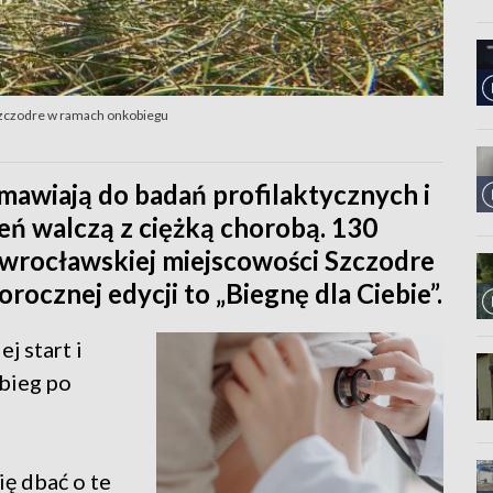
 Szczodre w ramach onkobiegu
mawiają do badań profilaktycznych i
ień walczą z ciężką chorobą. 130
dwrocławskiej miejscowości Szczodre
ocznej edycji to „Biegnę dla Ciebie”.
j start i
 bieg po
ię dbać o te