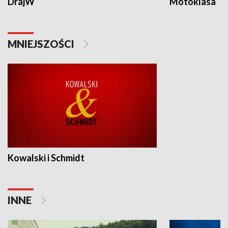
DrajW
Motoklasa
MNIEJSZOŚCI
Kowalski i Schmidt
INNE