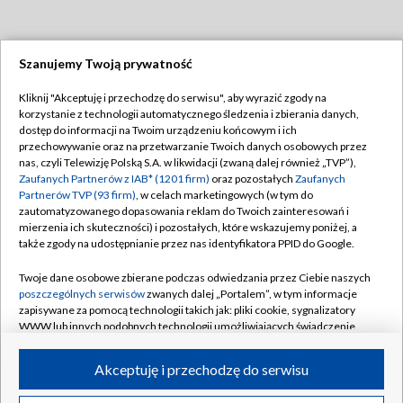
Szanujemy Twoją prywatność
Dołącz do nas:
Kliknij "Akceptuję i przechodzę do serwisu", aby wyrazić zgody na
korzystanie z technologii automatycznego śledzenia i zbierania danych,
TVP
dostęp do informacji na Twoim urządzeniu końcowym i ich
Abonament TVP
przechowywanie oraz na przetwarzanie Twoich danych osobowych przez
Regulamin TVP
nas, czyli Telewizję Polską S.A. w likwidacji (zwaną dalej również „TVP”),
Emisja w TVP
Polityka prywatności
Zaufanych Partnerów z IAB* (1201 firm)
oraz pozostałych
Zaufanych
Partnerów TVP (93 firm)
, w celach marketingowych (w tym do
Centrum informacji TVP
Moje zgody
zautomatyzowanego dopasowania reklam do Twoich zainteresowań i
mierzenia ich skuteczności) i pozostałych, które wskazujemy poniżej, a
Naziemna Telewizja Cyfrowa
Pomoc
także zgody na udostępnianie przez nas identyfikatora PPID do Google.
Sklep TVP
Biuro reklamy
Twoje dane osobowe zbierane podczas odwiedzania przez Ciebie naszych
Rada Programowa
Kontakt
poszczególnych serwisów
zwanych dalej „Portalem”, w tym informacje
zapisywane za pomocą technologii takich jak: pliki cookie, sygnalizatory
System NOS
WWW lub innych podobnych technologii umożliwiających świadczenie
dopasowanych i bezpiecznych usług, personalizację treści oraz reklam,
Informacje o nadawcy
Kanały
udostępnianie funkcji mediów społecznościowych oraz analizowanie
Akceptuję i przechodzę do serwisu
ruchu w Internecie.
Program dla prasy
©2026 Telewizja Polska S.A. w likwidacji