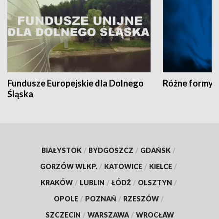
Fundusze Europejskie dla Dolnego
Różne formy t
Śląska
BIAŁYSTOK
/
BYDGOSZCZ
/
GDAŃSK
/
GORZÓW WLKP.
/
KATOWICE
/
KIELCE
/
KRAKÓW
/
LUBLIN
/
ŁÓDŹ
/
OLSZTYN
/
OPOLE
/
POZNAŃ
/
RZESZÓW
/
SZCZECIN
/
WARSZAWA
/
WROCŁAW