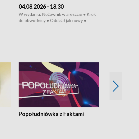
04.08.2026 - 18.30
03.08.2026 - 
W wydaniu: Nożownik w areszcie ● Krok
W wydaniu: Zarz
do obwodnicy ● Oddział jak nowy ●
Wjechał na cho
Rodzic też pacjent ● Rynek ma być
● Węzły do remo
elony
zielony ● Inkubtor w ognisku ● Trzeba
Syreny nie dla w
ratować lekarza
teatrze ● Koncer
„Cud” w Legnicy
Popołudniówka z Faktami
Z Unią na Ty