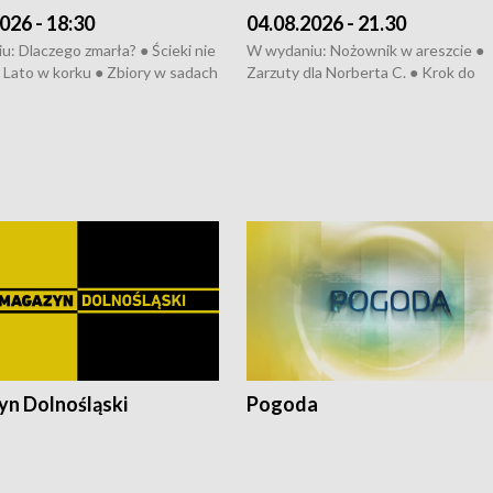
026 - 18:30
04.08.2026 - 21.30
: Dlaczego zmarła? ● Ścieki nie
W wydaniu: Nożownik w areszcie ●
● Lato w korku ● Zbiory w sadach
Zarzuty dla Norberta C. ● Krok do
a kółkiem ● Złoto dla...
obwodnicy ● Miliony na ochronę ●
h ● Mrożonki dla zwierząt
Oddział jak nowy ● Rynek ma być zi
● Inkubator w ognisku ● Rodzic też
pacjent ● Trzeba ratować lekarza
n Dolnośląski
Pogoda