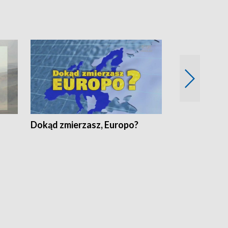
Dokąd zmierzasz, Europo?
Fakty Komen