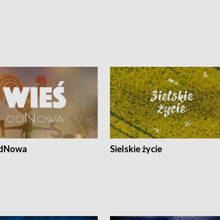
odNowa
Sielskie życie