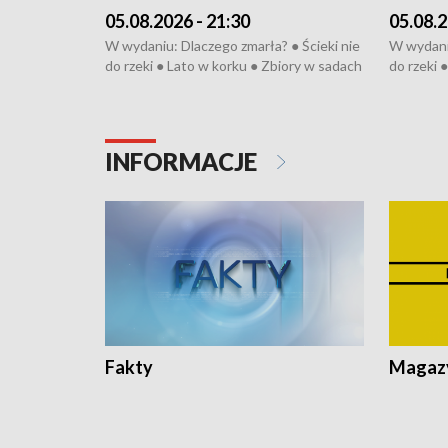
05.08.2026 - 21:30
05.08.2
W wydaniu: Dlaczego zmarła? ● Ścieki nie
W wydaniu
do rzeki ● Lato w korku ● Zbiory w sadach
do rzeki 
● Senior za kółkiem ● Złoto dla...
● Senior z
cierpiwych ● Mrożonki dla zwierząt
cierpiwyc
INFORMACJE
Fakty
Magazy