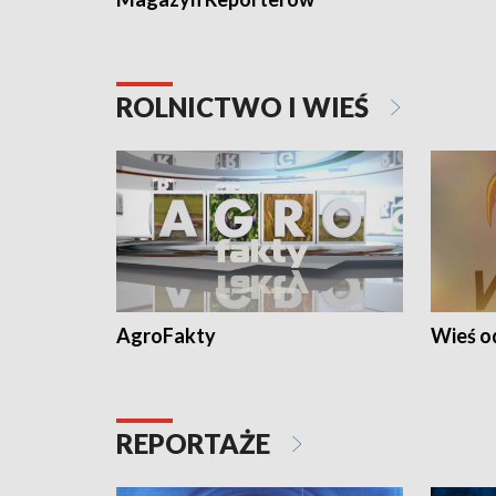
ROLNICTWO I WIEŚ
AgroFakty
Wieś 
REPORTAŻE