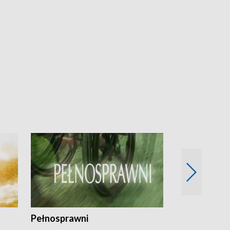
Pełnosprawni
Bezpieczny 