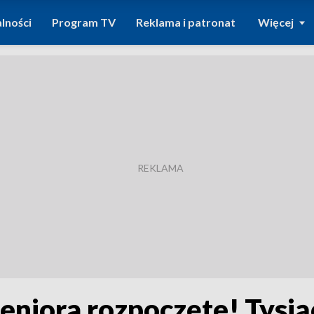
lności
Program TV
Reklama i patronat
Więcej
eniora rozpoczęte! Tysią