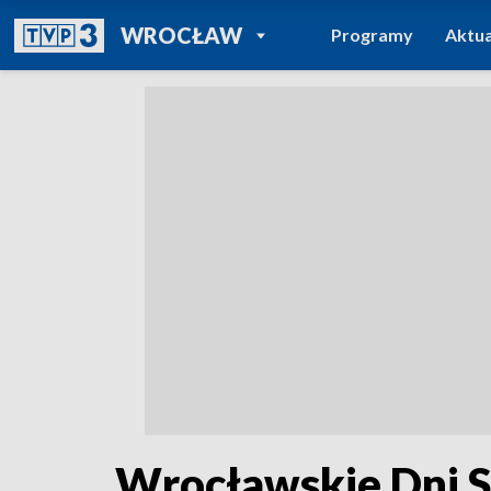
POWRÓT DO
WROCŁAW
Programy
Aktua
TVP REGIONY
Wrocławskie Dni S