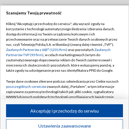
Szanujemy Twoją prywatność
Dołącz do nas:
Kliknij "Akceptuję i przechodzę do serwisu", aby wyrazić zgody na
korzystanie z technologii automatycznego śledzenia i zbierania danych,
TVP
dostęp do informacji na Twoim urządzeniu końcowym i ich
Abonament TVP
przechowywanie oraz na przetwarzanie Twoich danych osobowych przez
Regulamin TVP
nas, czyli Telewizję Polską S.A. w likwidacji (zwaną dalej również „TVP”),
Emisja w TVP
Polityka prywatności
Zaufanych Partnerów z IAB* (1201 firm)
oraz pozostałych
Zaufanych
Partnerów TVP (93 firm)
, w celach marketingowych (w tym do
Centrum informacji TVP
Moje zgody
zautomatyzowanego dopasowania reklam do Twoich zainteresowań i
mierzenia ich skuteczności) i pozostałych, które wskazujemy poniżej, a
Naziemna Telewizja Cyfrowa
Pomoc
także zgody na udostępnianie przez nas identyfikatora PPID do Google.
Sklep TVP
Biuro reklamy
Twoje dane osobowe zbierane podczas odwiedzania przez Ciebie naszych
Rada Programowa
Kontakt
poszczególnych serwisów
zwanych dalej „Portalem”, w tym informacje
zapisywane za pomocą technologii takich jak: pliki cookie, sygnalizatory
System NOS
WWW lub innych podobnych technologii umożliwiających świadczenie
dopasowanych i bezpiecznych usług, personalizację treści oraz reklam,
Informacje o nadawcy
Kanały
udostępnianie funkcji mediów społecznościowych oraz analizowanie
Akceptuję i przechodzę do serwisu
ruchu w Internecie.
Program dla prasy
©2026 Telewizja Polska S.A. w likwidacji
Biuro Reklamy
Twoje dane osobowe zbierane podczas odwiedzania przez Ciebie
Ustawienia zaawansowane
poszczególnych serwisów
na Portalu, takie jak adresy IP, identyfikatory