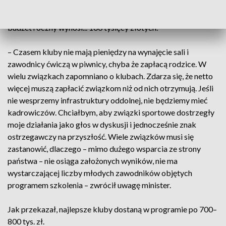
Zauważył, że są kluby, w których trenują olimpijczycy, gdzie
budżet roczny wynosi... 100 tysięcy złotych.
– Czasem kluby nie mają pieniędzy na wynajęcie sali i
zawodnicy ćwiczą w piwnicy, chyba że zapłacą rodzice. W
wielu związkach zapomniano o klubach. Zdarza się, że netto
więcej muszą zapłacić związkom niż od nich otrzymują. Jeśli
nie wesprzemy infrastruktury oddolnej, nie będziemy mieć
kadrowiczów. Chciałbym, aby związki sportowe dostrzegły
moje działania jako głos w dyskusji i jednocześnie znak
ostrzegawczy na przyszłość. Wiele związków musi się
zastanowić, dlaczego – mimo dużego wsparcia ze strony
państwa – nie osiąga założonych wyników, nie ma
wystarczającej liczby młodych zawodników objętych
programem szkolenia – zwrócił uwagę minister.
Jak przekazał, najlepsze kluby dostaną w programie po 700–
800 tys. zł.