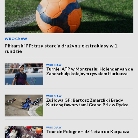
WROCŁAW
Piłkarski PP: trzy starcia drużyn z ekstraklasy w 1.
rundzie
WROCŁAW
Turniej ATP w Montrealu: Holender van de
Zandschulp kolejnym rywalem Hurkacza
WROCŁAW
Żużlowa GP: Bartosz Zmarzlik i Brady
Kurtz są faworytami Grand Prix w Rydze
WROCŁAW
Tour de Pologne – dziś etap do Karpacza