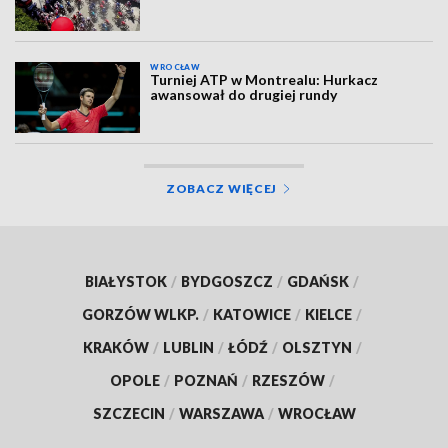
WROCŁAW
Turniej ATP w Montrealu: Hurkacz
awansował do drugiej rundy
ZOBACZ WIĘCEJ
BIAŁYSTOK
/
BYDGOSZCZ
/
GDAŃSK
/
GORZÓW WLKP.
/
KATOWICE
/
KIELCE
/
KRAKÓW
/
LUBLIN
/
ŁÓDŹ
/
OLSZTYN
/
OPOLE
/
POZNAŃ
/
RZESZÓW
/
SZCZECIN
/
WARSZAWA
/
WROCŁAW