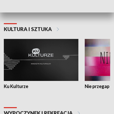
Dlaczego krowa...
Energia Przysz
KULTURA I SZTUKA
Ku Kulturze
Nie przegap
WYPOCZYNEK I REKREACJA