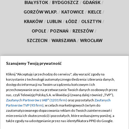
BIAŁYSTOK
/
BYDGOSZCZ
/
GDAŃSK
/
GORZÓW WLKP.
/
KATOWICE
/
KIELCE
/
KRAKÓW
/
LUBLIN
/
ŁÓDŹ
/
OLSZTYN
/
OPOLE
/
POZNAŃ
/
RZESZÓW
/
SZCZECIN
/
WARSZAWA
/
WROCŁAW
Szanujemy Twoją prywatność
Dołącz do nas:
Kliknij "Akceptuję i przechodzę do serwisu", aby wyrazić zgody na
korzystanie z technologii automatycznego śledzenia i zbierania danych,
TVP
dostęp do informacji na Twoim urządzeniu końcowym i ich
Abonament TVP
przechowywanie oraz na przetwarzanie Twoich danych osobowych przez
Regulamin TVP
nas, czyli Telewizję Polską S.A. w likwidacji (zwaną dalej również „TVP”),
Emisja w TVP
Polityka prywatności
Zaufanych Partnerów z IAB* (1201 firm)
oraz pozostałych
Zaufanych
Partnerów TVP (93 firm)
, w celach marketingowych (w tym do
Centrum informacji TVP
Moje zgody
zautomatyzowanego dopasowania reklam do Twoich zainteresowań i
mierzenia ich skuteczności) i pozostałych, które wskazujemy poniżej, a
Naziemna Telewizja Cyfrowa
Pomoc
także zgody na udostępnianie przez nas identyfikatora PPID do Google.
Sklep TVP
Biuro reklamy