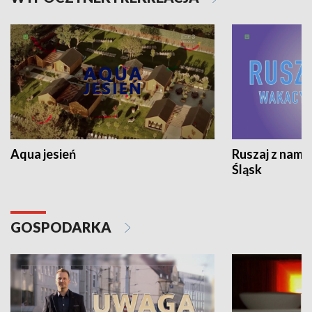
Aqua jesień
Ruszaj z nami
Śląsk
GOSPODARKA