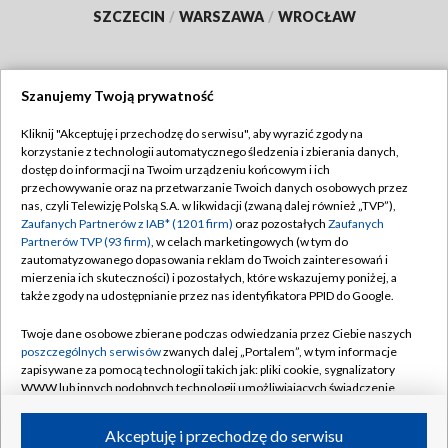
SZCZECIN
/
WARSZAWA
/
WROCŁAW
Szanujemy Twoją prywatność
Dołącz do nas:
Kliknij "Akceptuję i przechodzę do serwisu", aby wyrazić zgody na
korzystanie z technologii automatycznego śledzenia i zbierania danych,
TVP
dostęp do informacji na Twoim urządzeniu końcowym i ich
Abonament TVP
przechowywanie oraz na przetwarzanie Twoich danych osobowych przez
Regulamin TVP
nas, czyli Telewizję Polską S.A. w likwidacji (zwaną dalej również „TVP”),
Emisja w TVP
Polityka prywatności
Zaufanych Partnerów z IAB* (1201 firm)
oraz pozostałych
Zaufanych
Partnerów TVP (93 firm)
, w celach marketingowych (w tym do
Centrum informacji TVP
Moje zgody
zautomatyzowanego dopasowania reklam do Twoich zainteresowań i
mierzenia ich skuteczności) i pozostałych, które wskazujemy poniżej, a
Naziemna Telewizja Cyfrowa
Pomoc
także zgody na udostępnianie przez nas identyfikatora PPID do Google.
Sklep TVP
Biuro reklamy
Twoje dane osobowe zbierane podczas odwiedzania przez Ciebie naszych
Rada Programowa
Kontakt
poszczególnych serwisów
zwanych dalej „Portalem”, w tym informacje
zapisywane za pomocą technologii takich jak: pliki cookie, sygnalizatory
System NOS
WWW lub innych podobnych technologii umożliwiających świadczenie
dopasowanych i bezpiecznych usług, personalizację treści oraz reklam,
Informacje o nadawcy
Kanały
udostępnianie funkcji mediów społecznościowych oraz analizowanie
Akceptuję i przechodzę do serwisu
ruchu w Internecie.
Program dla prasy