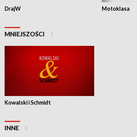
DrajW
Motoklasa
MNIEJSZOŚCI
Kowalski i Schmidt
INNE