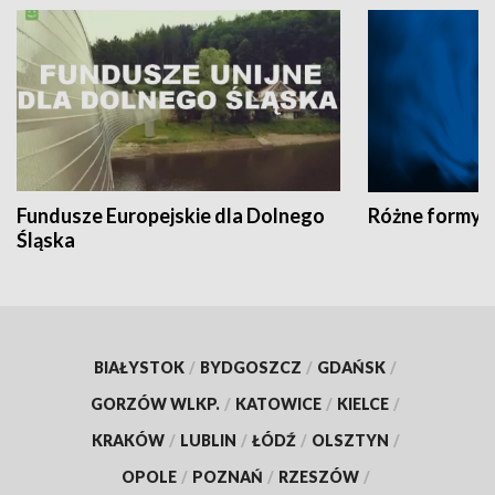
Fundusze Europejskie dla Dolnego
Różne formy t
Śląska
BIAŁYSTOK
/
BYDGOSZCZ
/
GDAŃSK
/
GORZÓW WLKP.
/
KATOWICE
/
KIELCE
/
KRAKÓW
/
LUBLIN
/
ŁÓDŹ
/
OLSZTYN
/
OPOLE
/
POZNAŃ
/
RZESZÓW
/