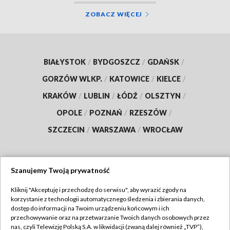
ZOBACZ WIĘCEJ
BIAŁYSTOK
/
BYDGOSZCZ
/
GDAŃSK
/
GORZÓW WLKP.
/
KATOWICE
/
KIELCE
/
KRAKÓW
/
LUBLIN
/
ŁÓDŹ
/
OLSZTYN
/
OPOLE
/
POZNAŃ
/
RZESZÓW
/
SZCZECIN
/
WARSZAWA
/
WROCŁAW
Szanujemy Twoją prywatność
Dołącz do nas:
Kliknij "Akceptuję i przechodzę do serwisu", aby wyrazić zgody na
korzystanie z technologii automatycznego śledzenia i zbierania danych,
TVP
dostęp do informacji na Twoim urządzeniu końcowym i ich
Abonament TVP
przechowywanie oraz na przetwarzanie Twoich danych osobowych przez
Regulamin TVP
nas, czyli Telewizję Polską S.A. w likwidacji (zwaną dalej również „TVP”),