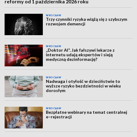
reformy od 1 października 2026 roku
WROCŁAW
Trzy czynniki ryzyka wiążą się z szybszym
rozwojem demencji
WROCŁAW
„Doktor AI”. Jak fałszywi lekarze z
internetu udają ekspertów i sieją
medyczną dezinformację?
WROCŁAW
Nadwaga i otyłość w dzieciństwie to
wyższe ryzyko bezdzietności w wieku
dorosłym
WROCŁAW
Bezpłatne webinary na temat centralnej
e–rejestracji