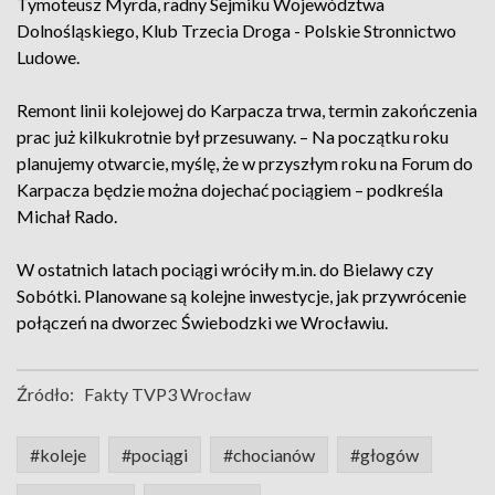
Tymoteusz Myrda, radny Sejmiku Województwa
Dolnośląskiego, Klub Trzecia Droga - Polskie Stronnictwo
Ludowe.
Remont linii kolejowej do Karpacza trwa, termin zakończenia
prac już kilkukrotnie był przesuwany. – Na początku roku
planujemy otwarcie, myślę, że w przyszłym roku na Forum do
Karpacza będzie można dojechać pociągiem – podkreśla
Michał Rado.
W ostatnich latach pociągi wróciły m.in. do Bielawy czy
Sobótki. Planowane są kolejne inwestycje, jak przywrócenie
połączeń na dworzec Świebodzki we Wrocławiu.
Źródło:
Fakty TVP3 Wrocław
#koleje
#pociągi
#chocianów
#głogów