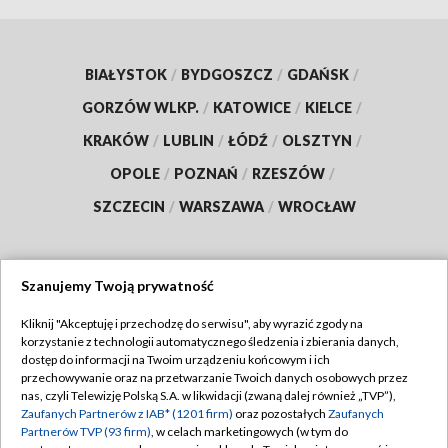
BIAŁYSTOK
/
BYDGOSZCZ
/
GDAŃSK
/
GORZÓW WLKP.
/
KATOWICE
/
KIELCE
/
KRAKÓW
/
LUBLIN
/
ŁÓDŹ
/
OLSZTYN
/
OPOLE
/
POZNAŃ
/
RZESZÓW
/
SZCZECIN
/
WARSZAWA
/
WROCŁAW
Szanujemy Twoją prywatność
Dołącz do nas:
Kliknij "Akceptuję i przechodzę do serwisu", aby wyrazić zgody na
korzystanie z technologii automatycznego śledzenia i zbierania danych,
TVP
dostęp do informacji na Twoim urządzeniu końcowym i ich
Abonament TVP
przechowywanie oraz na przetwarzanie Twoich danych osobowych przez
Regulamin TVP
nas, czyli Telewizję Polską S.A. w likwidacji (zwaną dalej również „TVP”),
Emisja w TVP
Polityka prywatności
Zaufanych Partnerów z IAB* (1201 firm)
oraz pozostałych
Zaufanych
Partnerów TVP (93 firm)
, w celach marketingowych (w tym do
Centrum informacji TVP
Moje zgody