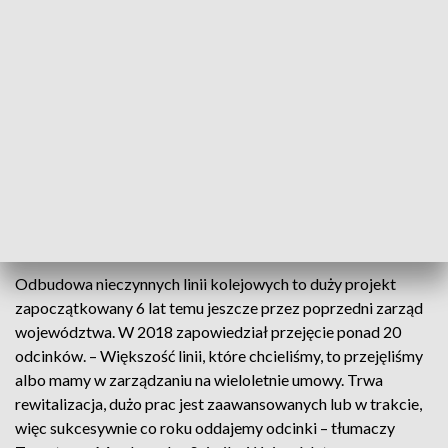
Linie mają zostać zrewitalizowane, plan jest taki, by pociągi
pojechały tam w 2027 roku. – Podpisaliśmy list, na podstawie
którego będziemy przejmować linie leżące na terenie gmin –
informuje Michał Rado, wicemarszałek województwa
dolnośląskiego.
– Wierzę, że dzisiejsze podpisanie listu, to kolejny, ale nie
ostatni krok do rozwoju infrastruktury kolejowej w
województwie – dodaje Marcin Mochacki, członek zarządu
PKP Polskich Linii Kolejowych.
Odbudowa nieczynnych linii kolejowych to duży projekt
zapoczątkowany 6 lat temu jeszcze przez poprzedni zarząd
województwa. W 2018 zapowiedział przejęcie ponad 20
odcinków. – Większość linii, które chcieliśmy, to przejęliśmy
albo mamy w zarządzaniu na wieloletnie umowy. Trwa
rewitalizacja, dużo prac jest zaawansowanych lub w trakcie,
więc sukcesywnie co roku oddajemy odcinki – tłumaczy