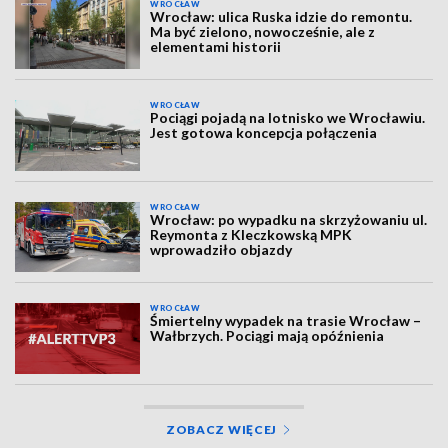
WROCŁAW
Wrocław: ulica Ruska idzie do remontu.
Ma być zielono, nowocześnie, ale z
elementami historii
WROCŁAW
Pociągi pojadą na lotnisko we Wrocławiu.
Jest gotowa koncepcja połączenia
WROCŁAW
Wrocław: po wypadku na skrzyżowaniu ul.
Reymonta z Kleczkowską MPK
wprowadziło objazdy
WROCŁAW
Śmiertelny wypadek na trasie Wrocław –
Wałbrzych. Pociągi mają opóźnienia
ZOBACZ WIĘCEJ