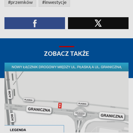
#przemków
#inwestycje
ZOBACZ TAKŻE