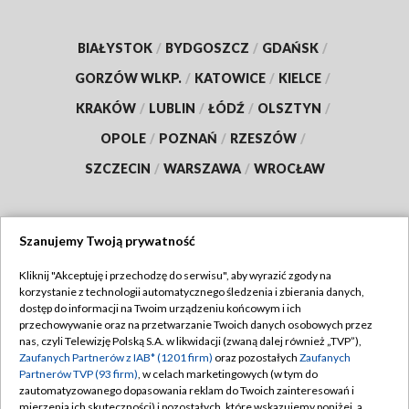
BIAŁYSTOK
/
BYDGOSZCZ
/
GDAŃSK
/
GORZÓW WLKP.
/
KATOWICE
/
KIELCE
/
KRAKÓW
/
LUBLIN
/
ŁÓDŹ
/
OLSZTYN
/
OPOLE
/
POZNAŃ
/
RZESZÓW
/
SZCZECIN
/
WARSZAWA
/
WROCŁAW
Szanujemy Twoją prywatność
Dołącz do nas:
Kliknij "Akceptuję i przechodzę do serwisu", aby wyrazić zgody na
korzystanie z technologii automatycznego śledzenia i zbierania danych,
TVP
dostęp do informacji na Twoim urządzeniu końcowym i ich
Abonament TVP
przechowywanie oraz na przetwarzanie Twoich danych osobowych przez
Regulamin TVP
nas, czyli Telewizję Polską S.A. w likwidacji (zwaną dalej również „TVP”),
Emisja w TVP
Polityka prywatności
Zaufanych Partnerów z IAB* (1201 firm)
oraz pozostałych
Zaufanych
Partnerów TVP (93 firm)
, w celach marketingowych (w tym do
Centrum informacji TVP
Moje zgody
zautomatyzowanego dopasowania reklam do Twoich zainteresowań i
mierzenia ich skuteczności) i pozostałych, które wskazujemy poniżej, a