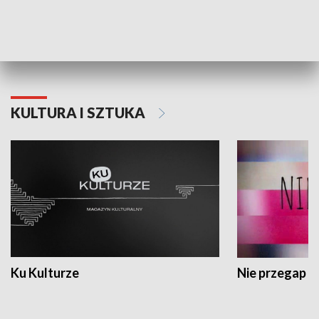
Dlaczego krowa...
Energia Przysz
KULTURA I SZTUKA
Ku Kulturze
Nie przegap