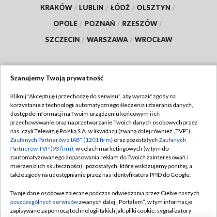
KRAKÓW
/
LUBLIN
/
ŁÓDŹ
/
OLSZTYN
/
OPOLE
/
POZNAŃ
/
RZESZÓW
/
SZCZECIN
/
WARSZAWA
/
WROCŁAW
Szanujemy Twoją prywatność
Dołącz do nas:
Kliknij "Akceptuję i przechodzę do serwisu", aby wyrazić zgody na
korzystanie z technologii automatycznego śledzenia i zbierania danych,
TVP
dostęp do informacji na Twoim urządzeniu końcowym i ich
Abonament TVP
przechowywanie oraz na przetwarzanie Twoich danych osobowych przez
Regulamin TVP
nas, czyli Telewizję Polską S.A. w likwidacji (zwaną dalej również „TVP”),
Emisja w TVP
Polityka prywatności
Zaufanych Partnerów z IAB* (1201 firm)
oraz pozostałych
Zaufanych
Partnerów TVP (93 firm)
, w celach marketingowych (w tym do
Centrum informacji TVP
Moje zgody
zautomatyzowanego dopasowania reklam do Twoich zainteresowań i
mierzenia ich skuteczności) i pozostałych, które wskazujemy poniżej, a
Naziemna Telewizja Cyfrowa
Pomoc
także zgody na udostępnianie przez nas identyfikatora PPID do Google.
Sklep TVP
Biuro reklamy
Twoje dane osobowe zbierane podczas odwiedzania przez Ciebie naszych
Rada Programowa
Kontakt
poszczególnych serwisów
zwanych dalej „Portalem”, w tym informacje
zapisywane za pomocą technologii takich jak: pliki cookie, sygnalizatory
System NOS