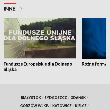
INNE
Fundusze Europejskie dla Dolnego
Różne formy t
Śląska
BIAŁYSTOK
/
BYDGOSZCZ
/
GDAŃSK
/
GORZÓW WLKP.
/
KATOWICE
/
KIELCE
/