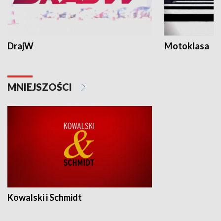
DrajW
Motoklasa
MNIEJSZOŚCI
Kowalski i Schmidt