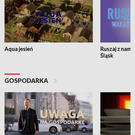
Aqua jesień
Ruszaj z nami
Śląsk
GOSPODARKA