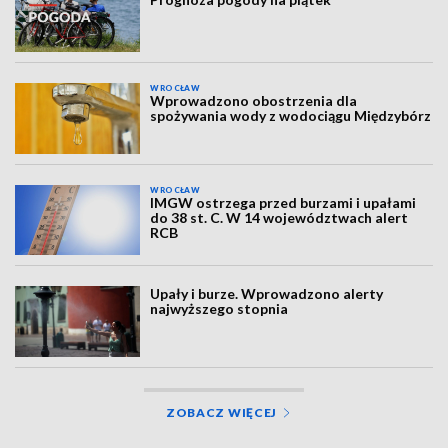
WROCŁAW
Wprowadzono obostrzenia dla
spożywania wody z wodociągu Międzybórz
WROCŁAW
IMGW ostrzega przed burzami i upałami
do 38 st. C. W 14 województwach alert
RCB
Upały i burze. Wprowadzono alerty
najwyższego stopnia
ZOBACZ WIĘCEJ