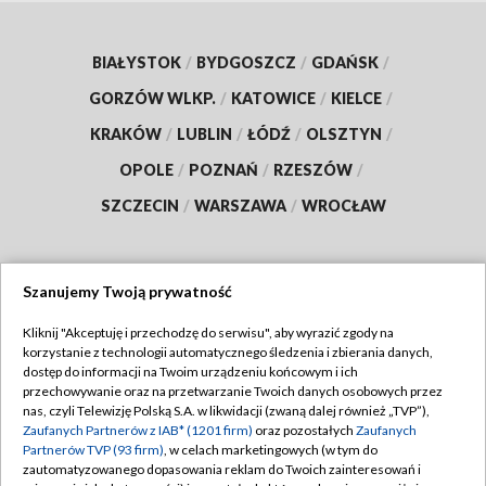
BIAŁYSTOK
/
BYDGOSZCZ
/
GDAŃSK
/
GORZÓW WLKP.
/
KATOWICE
/
KIELCE
/
KRAKÓW
/
LUBLIN
/
ŁÓDŹ
/
OLSZTYN
/
OPOLE
/
POZNAŃ
/
RZESZÓW
/
SZCZECIN
/
WARSZAWA
/
WROCŁAW
Szanujemy Twoją prywatność
Dołącz do nas:
Kliknij "Akceptuję i przechodzę do serwisu", aby wyrazić zgody na
korzystanie z technologii automatycznego śledzenia i zbierania danych,
TVP
dostęp do informacji na Twoim urządzeniu końcowym i ich
Abonament TVP
przechowywanie oraz na przetwarzanie Twoich danych osobowych przez
Regulamin TVP
nas, czyli Telewizję Polską S.A. w likwidacji (zwaną dalej również „TVP”),
Emisja w TVP
Polityka prywatności
Zaufanych Partnerów z IAB* (1201 firm)
oraz pozostałych
Zaufanych
Partnerów TVP (93 firm)
, w celach marketingowych (w tym do
Centrum informacji TVP
Moje zgody
zautomatyzowanego dopasowania reklam do Twoich zainteresowań i