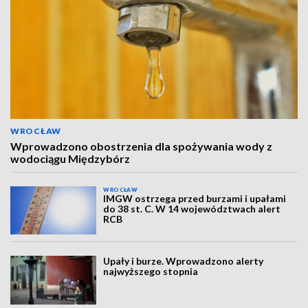
WROCŁAW
Wprowadzono obostrzenia dla spożywania wody z
wodociągu Międzybórz
WROCŁAW
IMGW ostrzega przed burzami i upałami
do 38 st. C. W 14 województwach alert
RCB
Upały i burze. Wprowadzono alerty
najwyższego stopnia