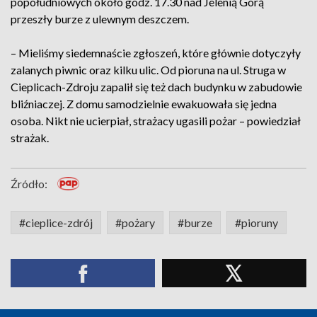
popołudniowych około godz. 17.30 nad Jelenią Górą
przeszły burze z ulewnym deszczem.
– Mieliśmy siedemnaście zgłoszeń, które głównie dotyczyły
zalanych piwnic oraz kilku ulic. Od pioruna na ul. Struga w
Cieplicach-Zdroju zapalił się też dach budynku w zabudowie
bliźniaczej. Z domu samodzielnie ewakuowała się jedna
osoba. Nikt nie ucierpiał, strażacy ugasili pożar – powiedział
strażak.
Źródło:
#cieplice-zdrój
#pożary
#burze
#pioruny