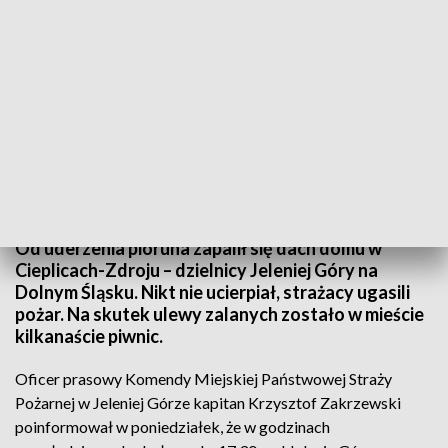
Nikt nie ucierpiał, strażacy ugasili pożar (fot. arch. TVP3 Wrocław, zdjęcie
ilustracyjne)
Od uderzenia pioruna zapalił się dach domu w
Cieplicach-Zdroju – dzielnicy Jeleniej Góry na
Dolnym Śląsku. Nikt nie ucierpiał, strażacy ugasili
pożar. Na skutek ulewy zalanych zostało w mieście
kilkanaście piwnic.
Oficer prasowy Komendy Miejskiej Państwowej Straży
Pożarnej w Jeleniej Górze kapitan Krzysztof Zakrzewski
poinformował w poniedziałek, że w godzinach