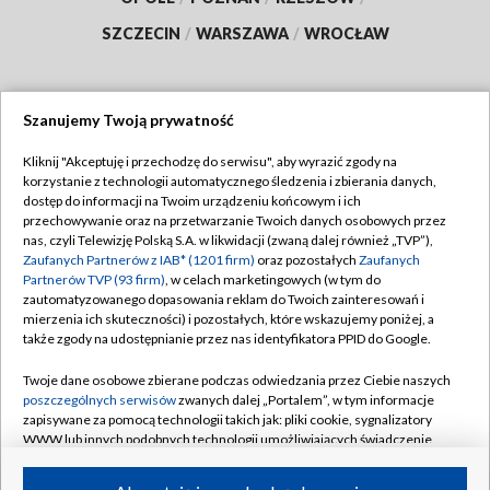
SZCZECIN
/
WARSZAWA
/
WROCŁAW
Szanujemy Twoją prywatność
Dołącz do nas:
Kliknij "Akceptuję i przechodzę do serwisu", aby wyrazić zgody na
korzystanie z technologii automatycznego śledzenia i zbierania danych,
TVP
dostęp do informacji na Twoim urządzeniu końcowym i ich
Abonament TVP
przechowywanie oraz na przetwarzanie Twoich danych osobowych przez
Regulamin TVP
nas, czyli Telewizję Polską S.A. w likwidacji (zwaną dalej również „TVP”),
Emisja w TVP
Polityka prywatności
Zaufanych Partnerów z IAB* (1201 firm)
oraz pozostałych
Zaufanych
Partnerów TVP (93 firm)
, w celach marketingowych (w tym do
Centrum informacji TVP
Moje zgody
zautomatyzowanego dopasowania reklam do Twoich zainteresowań i
mierzenia ich skuteczności) i pozostałych, które wskazujemy poniżej, a
Naziemna Telewizja Cyfrowa
Pomoc
także zgody na udostępnianie przez nas identyfikatora PPID do Google.
Sklep TVP
Biuro reklamy
Twoje dane osobowe zbierane podczas odwiedzania przez Ciebie naszych
Rada Programowa
Kontakt
poszczególnych serwisów
zwanych dalej „Portalem”, w tym informacje
zapisywane za pomocą technologii takich jak: pliki cookie, sygnalizatory
System NOS
WWW lub innych podobnych technologii umożliwiających świadczenie
dopasowanych i bezpiecznych usług, personalizację treści oraz reklam,
Informacje o nadawcy
Kanały
udostępnianie funkcji mediów społecznościowych oraz analizowanie