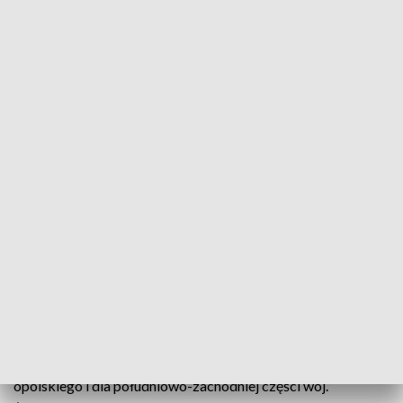
Wstępne prognozy wskazują, że temperatura maksymalna w czasie upału nie
powinna przekraczać 32 stopni (fot. arch. TVP3 Wrocław, zdjęcie ilustracyjne)
Instytut Meteorologii i Gospodarki Wodnej wydał
w poniedziałek ostrzeżenia I i II stopnia przed
upałami, które pojawią się we wtorek i potrwają do
czwartku.
Ostrzeżenia II stopnia wydano dla woj.
zachodniopomorskiego, pomorskiego, lubuskim,
wielkopolskiego, kujawsko-pomorskiego, dolnośląskiego,
opolskiego i dla południowo-zachodniej części woj.