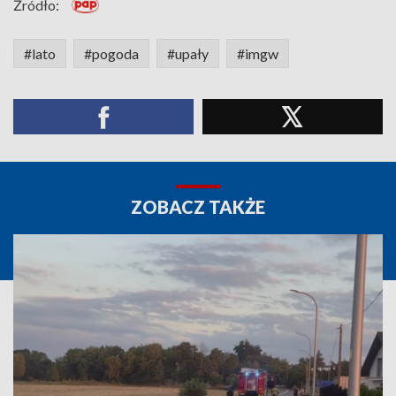
Źródło:
#lato
#pogoda
#upały
#imgw
ZOBACZ TAKŻE