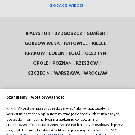
ZOBACZ WIĘCEJ
BIAŁYSTOK
/
BYDGOSZCZ
/
GDAŃSK
/
GORZÓW WLKP.
/
KATOWICE
/
KIELCE
/
KRAKÓW
/
LUBLIN
/
ŁÓDŹ
/
OLSZTYN
/
OPOLE
/
POZNAŃ
/
RZESZÓW
/
SZCZECIN
/
WARSZAWA
/
WROCŁAW
Szanujemy Twoją prywatność
Dołącz do nas:
Kliknij "Akceptuję i przechodzę do serwisu", aby wyrazić zgody na
korzystanie z technologii automatycznego śledzenia i zbierania danych,
TVP
dostęp do informacji na Twoim urządzeniu końcowym i ich
Abonament TVP
przechowywanie oraz na przetwarzanie Twoich danych osobowych przez
Regulamin TVP
nas, czyli Telewizję Polską S.A. w likwidacji (zwaną dalej również „TVP”),
Emisja w TVP