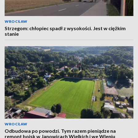
WROCŁAW
Strzegom: chłopiec spadł z wysokości. Jest w ciężkim
stanie
WROCŁAW
Odbudowa po powodzi. Tym razem pieniądze na
remont boisk w Janowicach Wielkich i we Wleniu