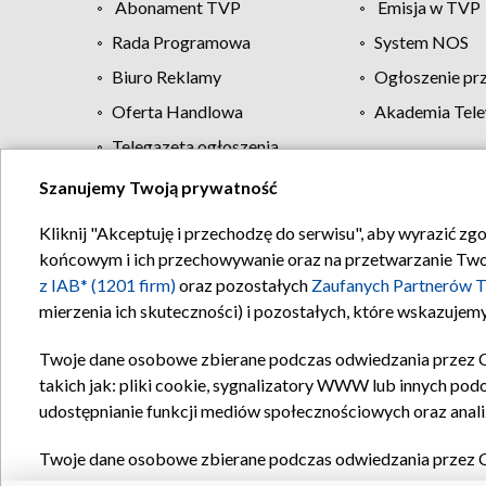
Abonament TVP
Emisja w TVP
Rada Programowa
System NOS
Biuro Reklamy
Ogłoszenie pr
Oferta Handlowa
Akademia Tele
Telegazeta ogłoszenia
Szanujemy Twoją prywatność
Regulamin TVP
Kliknij "Akceptuję i przechodzę do serwisu", aby wyrazić zg
końcowym i ich przechowywanie oraz na przetwarzanie Twoich
z IAB* (1201 firm)
oraz pozostałych
Zaufanych Partnerów T
mierzenia ich skuteczności) i pozostałych, które wskazujemy
Twoje dane osobowe zbierane podczas odwiedzania przez 
takich jak: pliki cookie, sygnalizatory WWW lub innych pod
udostępnianie funkcji mediów społecznościowych oraz anali
Twoje dane osobowe zbierane podczas odwiedzania przez 
plików cookie, informacje o Twoich wyszukiwaniach w serwi