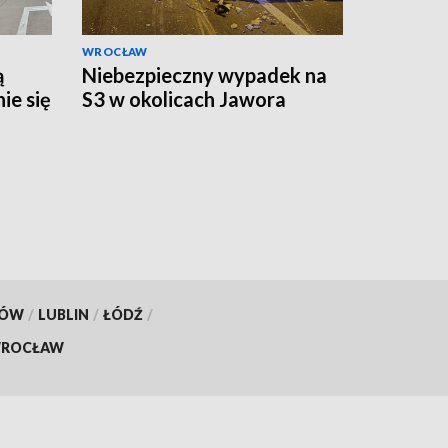
WROCŁAW
ą
Niebezpieczny wypadek na
ie się
S3 w okolicach Jawora
KÓW
/
LUBLIN
/
ŁÓDŹ
/
ROCŁAW