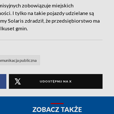
misyjnych zobowiązuje miejskich
ci. I tylko na takie pojazdy udzielane są
rmy Solaris zdradził, że przedsiębiorstwo ma
lkuset gmin.
munikacja publiczna
UDOSTĘPNIJ NA X
ZOBACZ TAKŻE