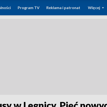
lności
Program TV
Reklama i patronat
Więcej
usy w Legnicy. Pięć now