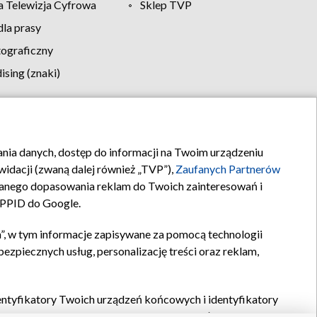
 Telewizja Cyfrowa
Sklep TVP
la prasy
tograficzny
sing (znaki)
klamy
Kontakt
rania danych, dostęp do informacji na Twoim urządzeniu
idacji (zwaną dalej również „TVP”),
Zaufanych Partnerów
anego dopasowania reklam do Twoich zainteresowań i
a PPID do Google.
”, w tym informacje zapisywane za pomocą technologii
zpiecznych usług, personalizację treści oraz reklam,
identyfikatory Twoich urządzeń końcowych i identyfikatory
P,
Zaufanych Partnerów z IAB
oraz pozostałych
Zaufanych