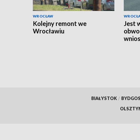
WROCŁAW
WROCŁ
Kolejny remont we
Jest 
Wrocławiu
obwod
wnios
środ
BIAŁYSTOK
/
BYDGO
OLSZTY