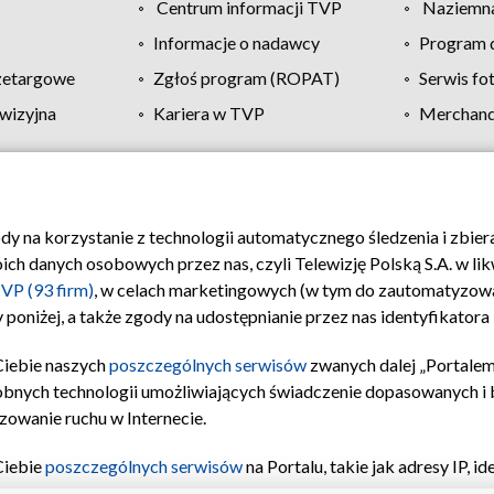
Centrum informacji TVP
Naziemna
Informacje o nadawcy
Program d
zetargowe
Zgłoś program (ROPAT)
Serwis fo
wizyjna
Kariera w TVP
Merchandi
Polityka prywatności
Moje zgody
Pomoc
Biuro re
ody na korzystanie z technologii automatycznego śledzenia i zbie
 danych osobowych przez nas, czyli Telewizję Polską S.A. w likw
VP (93 firm)
, w celach marketingowych (w tym do zautomatyzow
 poniżej, a także zgody na udostępnianie przez nas identyfikator
Ciebie naszych
poszczególnych serwisów
zwanych dalej „Portalem
obnych technologii umożliwiających świadczenie dopasowanych i be
zowanie ruchu w Internecie.
Ciebie
poszczególnych serwisów
na Portalu, takie jak adresy IP, 
sach Portalu czy historia odwiedzin będą przetwarzane przez TV