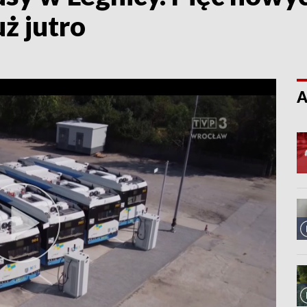
uż jutro
A