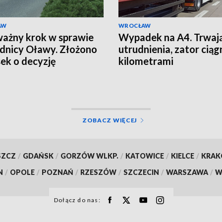
AW
WROCŁAW
ważny krok w sprawie
Wypadek na A4. Trwaj
nicy Oławy. Złożono
utrudnienia, zator ciągn
ek o decyzję
kilometrami
owiskową
ZOBACZ WIĘCEJ
SZCZ
/
GDAŃSK
/
GORZÓW WLKP.
/
KATOWICE
/
KIELCE
/
KRA
N
/
OPOLE
/
POZNAŃ
/
RZESZÓW
/
SZCZECIN
/
WARSZAWA
/
W
Dołącz do nas: