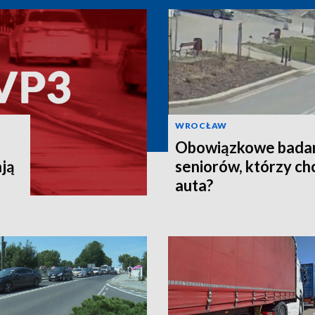
WROCŁAW
Obowiązkowe badani
ją
seniorów, którzy ch
auta?