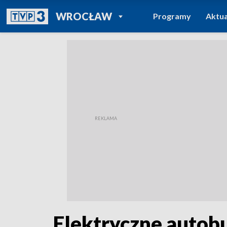
POWRÓT DO
WROCŁAW
Programy
Aktua
TVP REGIONY
Elektryczne autob