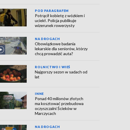
POD PARAGRAFEM
Potrącił kobietę z wózkiem i
uciekł. Policja publikuje
wizerunek rowerzysty
NA DROGACH
Obowiązkowe badania
lekarskie dla seniorów, którzy
chcą prowadzić auta?
ROLNICTWO I WIEŚ
Najgorszy sezon w sadach od
lat
INNE
Ponad 40 milionów złotych
ma kosztować przebudowa
oczyszczalni Ścieków w
Marczycach
NA DROGACH