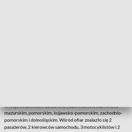
Od początku wakacji policja zanotowała w sumie 369 śmiertelnych wypadków
drogowych (fot. TVP3 Wrocław, zdjęcie ilustracyjne)
Minionej doby w wypadkach drogowych ze
skutkiem śmiertelnym zginęło 9 osób. Utonęły
także 2 osoby.
Do wypadków drogowych ze skutkiem śmiertelnym doszło
w województwach: lubelskim, mazowieckim, warmińsko-
mazurskim, pomorskim, kujawsko-pomorskim, zachodnio-
pomorskim i dolnośląskim. Wśród ofiar znalazło się 2
pasażerów, 2 kierowców samochodu, 3 motocyklistów i 2