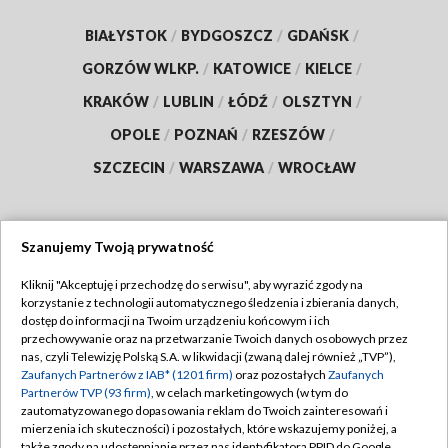
BIAŁYSTOK
/
BYDGOSZCZ
/
GDAŃSK
/
GORZÓW WLKP.
/
KATOWICE
/
KIELCE
/
KRAKÓW
/
LUBLIN
/
ŁÓDŹ
/
OLSZTYN
/
OPOLE
/
POZNAŃ
/
RZESZÓW
/
SZCZECIN
/
WARSZAWA
/
WROCŁAW
Szanujemy Twoją prywatność
Dołącz do nas:
Kliknij "Akceptuję i przechodzę do serwisu", aby wyrazić zgody na
korzystanie z technologii automatycznego śledzenia i zbierania danych,
TVP
dostęp do informacji na Twoim urządzeniu końcowym i ich
Abonament TVP
przechowywanie oraz na przetwarzanie Twoich danych osobowych przez
Regulamin TVP
nas, czyli Telewizję Polską S.A. w likwidacji (zwaną dalej również „TVP”),
Emisja w TVP
Polityka prywatności
Zaufanych Partnerów z IAB* (1201 firm)
oraz pozostałych
Zaufanych
Partnerów TVP (93 firm)
, w celach marketingowych (w tym do
Centrum informacji TVP
Moje zgody
zautomatyzowanego dopasowania reklam do Twoich zainteresowań i
mierzenia ich skuteczności) i pozostałych, które wskazujemy poniżej, a
Naziemna Telewizja Cyfrowa
Pomoc
także zgody na udostępnianie przez nas identyfikatora PPID do Google.