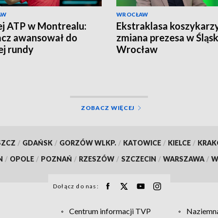
AW
WROCŁAW
ej ATP w Montrealu:
Ekstraklasa koszykarzy
acz awansował do
zmiana prezesa w Śląs
ej rundy
Wrocław
ZOBACZ WIĘCEJ
SZCZ
/
GDAŃSK
/
GORZÓW WLKP.
/
KATOWICE
/
KIELCE
/
KRA
N
/
OPOLE
/
POZNAŃ
/
RZESZÓW
/
SZCZECIN
/
WARSZAWA
/
W
Dołącz do nas:
Centrum informacji TVP
Naziemna