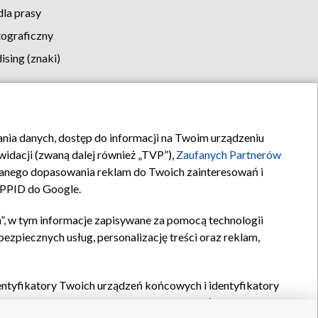
la prasy
tograficzny
sing (znaki)
klamy
Kontakt
rania danych, dostęp do informacji na Twoim urządzeniu
idacji (zwaną dalej również „TVP”),
Zaufanych Partnerów
anego dopasowania reklam do Twoich zainteresowań i
a PPID do Google.
”, w tym informacje zapisywane za pomocą technologii
zpiecznych usług, personalizację treści oraz reklam,
identyfikatory Twoich urządzeń końcowych i identyfikatory
P,
Zaufanych Partnerów z IAB
oraz pozostałych
Zaufanych