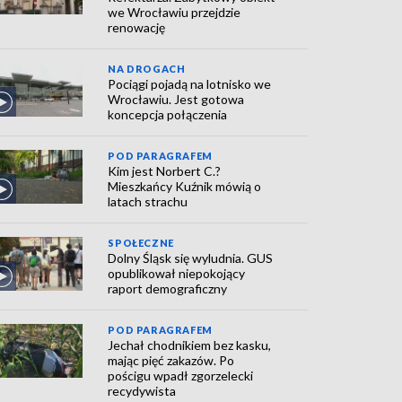
we Wrocławiu przejdzie
renowację
NA DROGACH
Pociągi pojadą na lotnisko we
Wrocławiu. Jest gotowa
koncepcja połączenia
POD PARAGRAFEM
Kim jest Norbert C.?
Mieszkańcy Kuźnik mówią o
latach strachu
SPOŁECZNE
Dolny Śląsk się wyludnia. GUS
opublikował niepokojący
raport demograficzny
POD PARAGRAFEM
Jechał chodnikiem bez kasku,
mając pięć zakazów. Po
pościgu wpadł zgorzelecki
recydywista