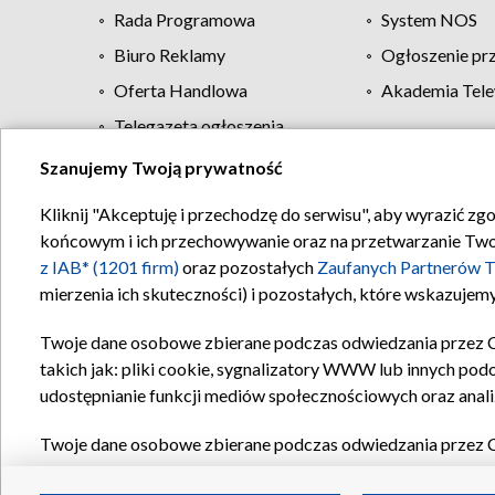
Rada Programowa
System NOS
Biuro Reklamy
Ogłoszenie pr
Oferta Handlowa
Akademia Tele
Telegazeta ogłoszenia
Szanujemy Twoją prywatność
Regulamin TVP
Kliknij "Akceptuję i przechodzę do serwisu", aby wyrazić zg
końcowym i ich przechowywanie oraz na przetwarzanie Twoich
z IAB* (1201 firm)
oraz pozostałych
Zaufanych Partnerów T
mierzenia ich skuteczności) i pozostałych, które wskazujemy
Twoje dane osobowe zbierane podczas odwiedzania przez 
takich jak: pliki cookie, sygnalizatory WWW lub innych pod
udostępnianie funkcji mediów społecznościowych oraz anali
Twoje dane osobowe zbierane podczas odwiedzania przez 
plików cookie, informacje o Twoich wyszukiwaniach w serwi