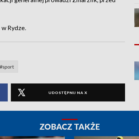
a w Rydze.
#sport
UDOSTĘPNIJ NA X
ZOBACZ TAKŻE