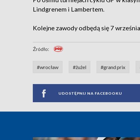
Lindgrenem i Lambertem.
Kolejne zawody odbędą się 7 wrześni
Źródło:
#wrocław
#żużel
#grand prix
UDOSTĘPNIJ NA FACEBOOKU