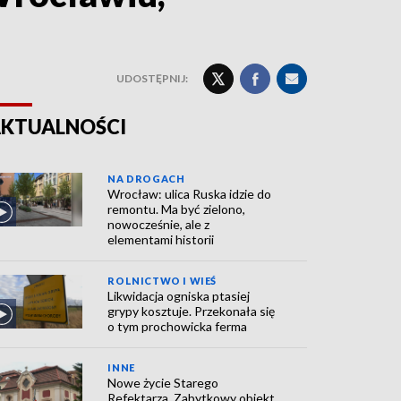
UDOSTĘPNIJ:
KTUALNOŚCI
NA DROGACH
Wrocław: ulica Ruska idzie do
remontu. Ma być zielono,
nowocześnie, ale z
elementami historii
ROLNICTWO I WIEŚ
Likwidacja ogniska ptasiej
grypy kosztuje. Przekonała się
o tym prochowicka ferma
INNE
Nowe życie Starego
Refektarza. Zabytkowy obiekt