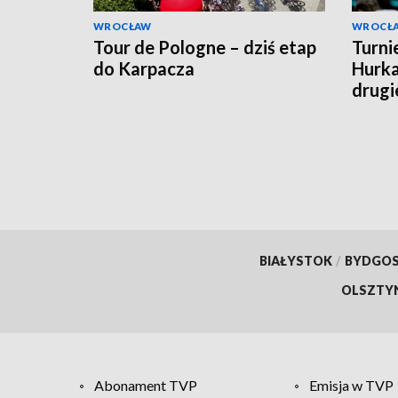
WROCŁAW
WROCŁ
Tour de Pologne – dziś etap
Turni
do Karpacza
Hurk
drugi
BIAŁYSTOK
/
BYDGO
OLSZTY
Abonament TVP
Emisja w TVP