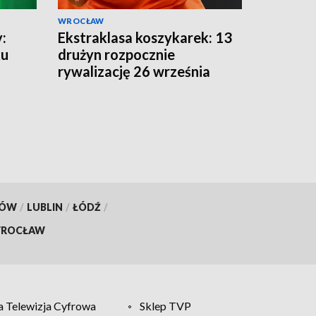
WROCŁAW
:
Ekstraklasa koszykarek: 13
ku
drużyn rozpocznie
rywalizację 26 września
KÓW
/
LUBLIN
/
ŁÓDŹ
/
ROCŁAW
 Telewizja Cyfrowa
Sklep TVP