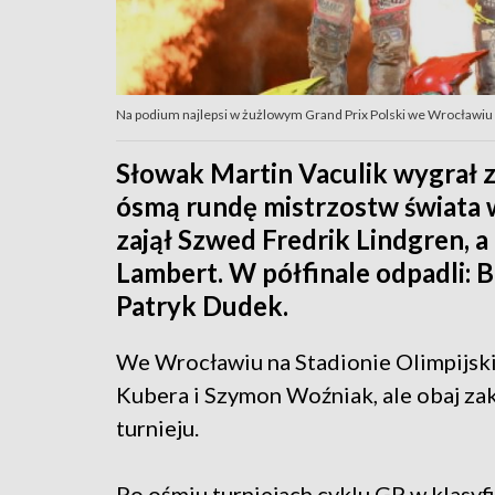
Na podium najlepsi w żużlowym Grand Prix Polski we Wrocławiu (
Słowak Martin Vaculik wygrał 
ósmą rundę mistrzostw świata w
zajął Szwed Fredrik Lindgren, a
Lambert. W półfinale odpadli: B
Patryk Dudek.
We Wrocławiu na Stadionie Olimpijski
Kubera i Szymon Woźniak, ale obaj za
turnieju.
Po ośmiu turniejach cyklu GP w klasyf