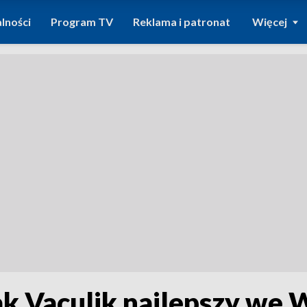
lności
Program TV
Reklama i patronat
Więcej
k Vaculik najlepszy we 