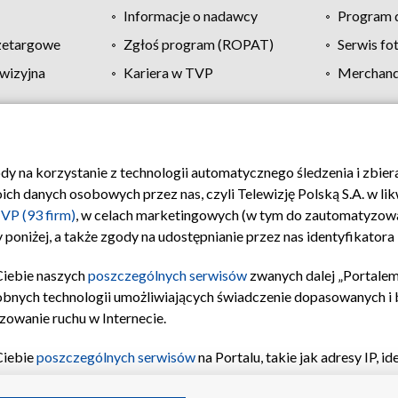
Informacje o nadawcy
Program d
zetargowe
Zgłoś program (ROPAT)
Serwis fo
wizyjna
Kariera w TVP
Merchandi
Polityka prywatności
Moje zgody
Pomoc
Biuro re
ody na korzystanie z technologii automatycznego śledzenia i zbie
 danych osobowych przez nas, czyli Telewizję Polską S.A. w likw
VP (93 firm)
, w celach marketingowych (w tym do zautomatyzow
 poniżej, a także zgody na udostępnianie przez nas identyfikator
Ciebie naszych
poszczególnych serwisów
zwanych dalej „Portalem
obnych technologii umożliwiających świadczenie dopasowanych i be
zowanie ruchu w Internecie.
Ciebie
poszczególnych serwisów
na Portalu, takie jak adresy IP, 
sach Portalu czy historia odwiedzin będą przetwarzane przez TV