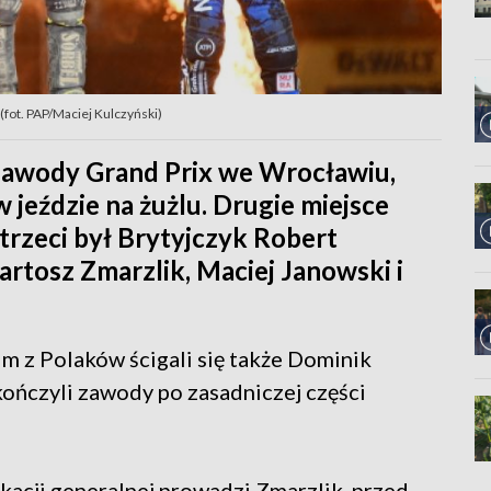
fot. PAP/Maciej Kulczyński)
zawody Grand Prix we Wrocławiu,
 jeździe na żużlu. Drugie miejsce
 trzeci był Brytyjczyk Robert
artosz Zmarzlik, Maciej Janowski i
m z Polaków ścigali się także Dominik
kończyli zawody po zasadniczej części
ikacji generalnej prowadzi Zmarzlik, przed