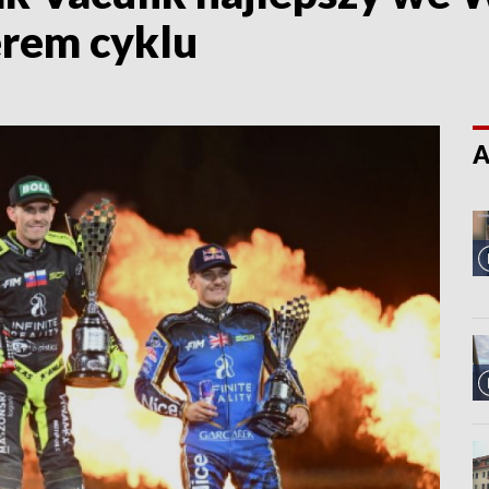
erem cyklu
A