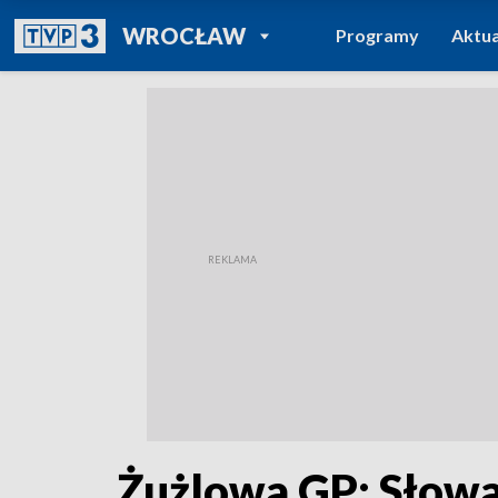
POWRÓT DO
WROCŁAW
Programy
Aktua
TVP REGIONY
Żużlowa GP: Słowa