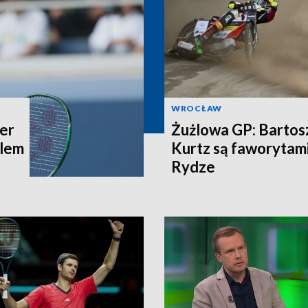
WROCŁAW
er
Żużlowa GP: Bartosz
alem
Kurtz są faworytami
Rydze