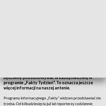
„Fakty Tydzień” w każdą niedzielę o godz. 18.00 (fot. TVP3 Wrocław)
Jesienna ramówka TVP3 Wrocław przyniesie wiele
nowości. Najważniejsze wydarzenia z regionu
będziemy podsumowywać w każdą niedzielę w
programie „Fakty Tydzień”. To oznacza jeszcze
więcej informacji na naszej antenie.
Programu informacyjnego „Fakty” widzom przedstawiać nie
trzeba. Od kilkudziesięciu już lat reporterzy codziennie