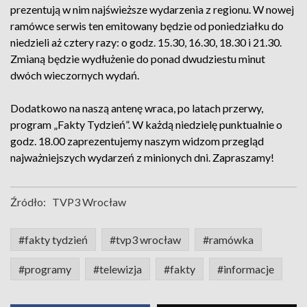
prezentują w nim najświeższe wydarzenia z regionu. W nowej
ramówce serwis ten emitowany będzie od poniedziałku do
niedzieli aż cztery razy: o godz. 15.30, 16.30, 18.30 i 21.30.
Zmianą będzie wydłużenie do ponad dwudziestu minut
dwóch wieczornych wydań.
Dodatkowo na naszą antenę wraca, po latach przerwy,
program „Fakty Tydzień”. W każdą niedzielę punktualnie o
godz. 18.00 zaprezentujemy naszym widzom przegląd
najważniejszych wydarzeń z minionych dni. Zapraszamy!
Źródło:
TVP3 Wrocław
#fakty tydzień
#tvp3 wrocław
#ramówka
#programy
#telewizja
#fakty
#informacje