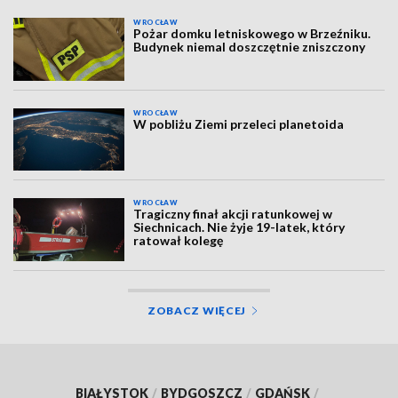
WROCŁAW
Pożar domku letniskowego w Brzeźniku.
Budynek niemal doszczętnie zniszczony
WROCŁAW
W pobliżu Ziemi przeleci planetoida
WROCŁAW
Tragiczny finał akcji ratunkowej w
Siechnicach. Nie żyje 19-latek, który
ratował kolegę
ZOBACZ WIĘCEJ
BIAŁYSTOK
/
BYDGOSZCZ
/
GDAŃSK
/