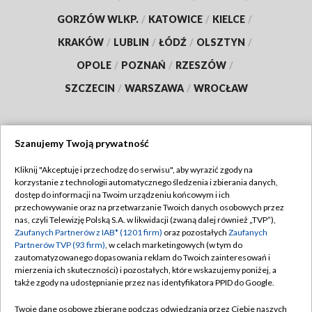
GORZÓW WLKP.
/
KATOWICE
/
KIELCE
/
KRAKÓW
/
LUBLIN
/
ŁÓDŹ
/
OLSZTYN
/
OPOLE
/
POZNAŃ
/
RZESZÓW
/
SZCZECIN
/
WARSZAWA
/
WROCŁAW
Szanujemy Twoją prywatność
Dołącz do nas:
Kliknij "Akceptuję i przechodzę do serwisu", aby wyrazić zgody na
korzystanie z technologii automatycznego śledzenia i zbierania danych,
TVP
dostęp do informacji na Twoim urządzeniu końcowym i ich
Abonament TVP
przechowywanie oraz na przetwarzanie Twoich danych osobowych przez
Regulamin TVP
nas, czyli Telewizję Polską S.A. w likwidacji (zwaną dalej również „TVP”),
Emisja w TVP
Polityka prywatności
Zaufanych Partnerów z IAB* (1201 firm)
oraz pozostałych
Zaufanych
Partnerów TVP (93 firm)
, w celach marketingowych (w tym do
Centrum informacji TVP
Moje zgody
zautomatyzowanego dopasowania reklam do Twoich zainteresowań i
mierzenia ich skuteczności) i pozostałych, które wskazujemy poniżej, a
Naziemna Telewizja Cyfrowa
Pomoc
także zgody na udostępnianie przez nas identyfikatora PPID do Google.
Sklep TVP
Biuro reklamy
Twoje dane osobowe zbierane podczas odwiedzania przez Ciebie naszych