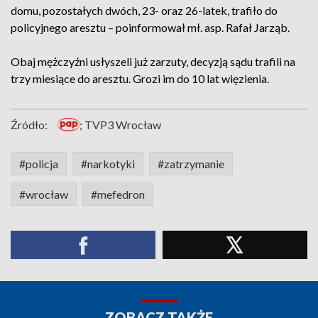
domu, pozostałych dwóch, 23- oraz 26-latek, trafiło do
policyjnego aresztu – poinformował mł. asp. Rafał Jarząb.
Obaj mężczyźni usłyszeli już zarzuty, decyzją sądu trafili na
trzy miesiące do aresztu. Grozi im do 10 lat więzienia.
Źródło:
; TVP3 Wrocław
#policja
#narkotyki
#zatrzymanie
#wrocław
#mefedron
ZOBACZ TAKŻE