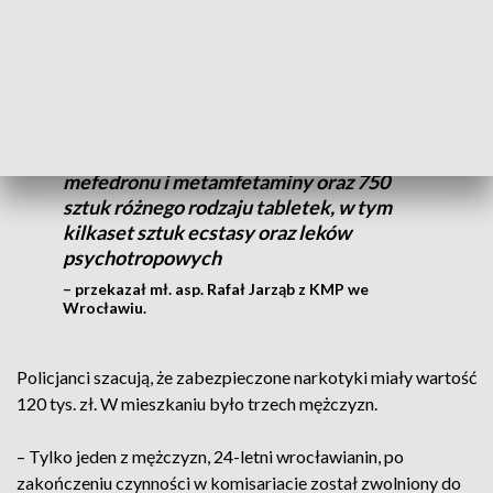
jednego z mieszkań na osiedlu Rakowiec.
W trakcie sprawdzenia mieszkania
policjanci zabezpieczyli blisko 3,7 tys.
porcji handlowych marihuany, 9 tys. porcji
mefedronu i metamfetaminy oraz 750
sztuk różnego rodzaju tabletek, w tym
kilkaset sztuk ecstasy oraz leków
psychotropowych
– przekazał mł. asp. Rafał Jarząb z KMP we
Wrocławiu.
Policjanci szacują, że zabezpieczone narkotyki miały wartość
120 tys. zł. W mieszkaniu było trzech mężczyzn.
– Tylko jeden z mężczyzn, 24-letni wrocławianin, po
zakończeniu czynności w komisariacie został zwolniony do