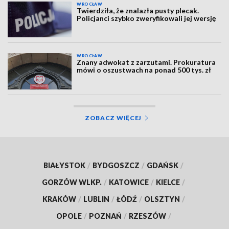
WROCŁAW
Twierdziła, że znalazła pusty plecak.
Policjanci szybko zweryfikowali jej wersję
WROCŁAW
Znany adwokat z zarzutami. Prokuratura
mówi o oszustwach na ponad 500 tys. zł
ZOBACZ WIĘCEJ
BIAŁYSTOK
/
BYDGOSZCZ
/
GDAŃSK
/
GORZÓW WLKP.
/
KATOWICE
/
KIELCE
/
KRAKÓW
/
LUBLIN
/
ŁÓDŹ
/
OLSZTYN
/
OPOLE
/
POZNAŃ
/
RZESZÓW
/