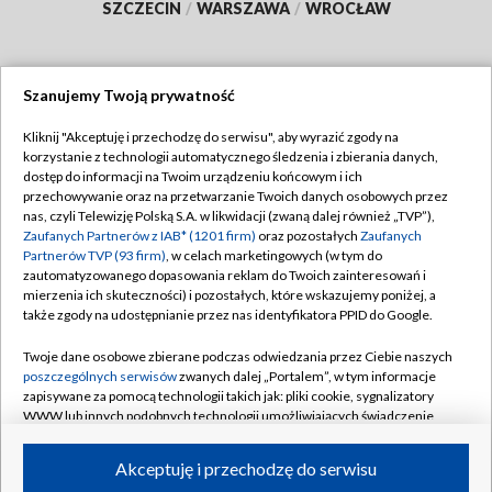
SZCZECIN
/
WARSZAWA
/
WROCŁAW
Szanujemy Twoją prywatność
Dołącz do nas:
Kliknij "Akceptuję i przechodzę do serwisu", aby wyrazić zgody na
korzystanie z technologii automatycznego śledzenia i zbierania danych,
TVP
dostęp do informacji na Twoim urządzeniu końcowym i ich
Abonament TVP
przechowywanie oraz na przetwarzanie Twoich danych osobowych przez
Regulamin TVP
nas, czyli Telewizję Polską S.A. w likwidacji (zwaną dalej również „TVP”),
Emisja w TVP
Polityka prywatności
Zaufanych Partnerów z IAB* (1201 firm)
oraz pozostałych
Zaufanych
Partnerów TVP (93 firm)
, w celach marketingowych (w tym do
Centrum informacji TVP
Moje zgody
zautomatyzowanego dopasowania reklam do Twoich zainteresowań i
mierzenia ich skuteczności) i pozostałych, które wskazujemy poniżej, a
Naziemna Telewizja Cyfrowa
Pomoc
także zgody na udostępnianie przez nas identyfikatora PPID do Google.
Sklep TVP
Biuro reklamy
Twoje dane osobowe zbierane podczas odwiedzania przez Ciebie naszych
Rada Programowa
Kontakt
poszczególnych serwisów
zwanych dalej „Portalem”, w tym informacje
zapisywane za pomocą technologii takich jak: pliki cookie, sygnalizatory
System NOS
WWW lub innych podobnych technologii umożliwiających świadczenie
dopasowanych i bezpiecznych usług, personalizację treści oraz reklam,
Informacje o nadawcy
Kanały
udostępnianie funkcji mediów społecznościowych oraz analizowanie
Akceptuję i przechodzę do serwisu
ruchu w Internecie.
Program dla prasy