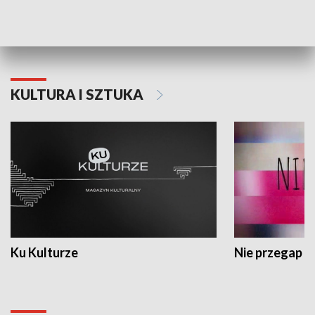
Dlaczego krowa...
Energia Przysz
KULTURA I SZTUKA
Ku Kulturze
Nie przegap