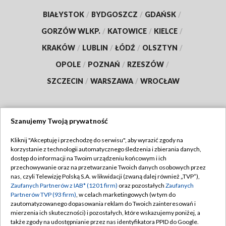
BIAŁYSTOK
/
BYDGOSZCZ
/
GDAŃSK
/
GORZÓW WLKP.
/
KATOWICE
/
KIELCE
/
KRAKÓW
/
LUBLIN
/
ŁÓDŹ
/
OLSZTYN
/
OPOLE
/
POZNAŃ
/
RZESZÓW
/
SZCZECIN
/
WARSZAWA
/
WROCŁAW
Szanujemy Twoją prywatność
Dołącz do nas:
Kliknij "Akceptuję i przechodzę do serwisu", aby wyrazić zgody na
korzystanie z technologii automatycznego śledzenia i zbierania danych,
TVP
dostęp do informacji na Twoim urządzeniu końcowym i ich
Abonament TVP
przechowywanie oraz na przetwarzanie Twoich danych osobowych przez
Regulamin TVP
nas, czyli Telewizję Polską S.A. w likwidacji (zwaną dalej również „TVP”),
Emisja w TVP
Polityka prywatności
Zaufanych Partnerów z IAB* (1201 firm)
oraz pozostałych
Zaufanych
Partnerów TVP (93 firm)
, w celach marketingowych (w tym do
Centrum informacji TVP
Moje zgody
zautomatyzowanego dopasowania reklam do Twoich zainteresowań i
mierzenia ich skuteczności) i pozostałych, które wskazujemy poniżej, a
Naziemna Telewizja Cyfrowa
Pomoc
także zgody na udostępnianie przez nas identyfikatora PPID do Google.