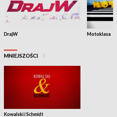
DrajW
Motoklasa
MNIEJSZOŚCI
Kowalski i Schmidt