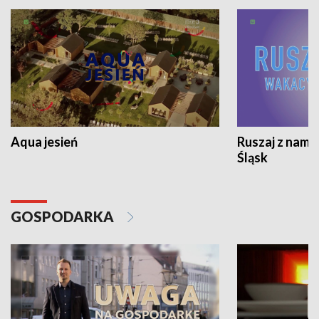
Aqua jesień
Ruszaj z nami
Śląsk
GOSPODARKA