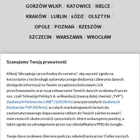
GORZÓW WLKP.
/
KATOWICE
/
KIELCE
/
KRAKÓW
/
LUBLIN
/
ŁÓDŹ
/
OLSZTYN
/
OPOLE
/
POZNAŃ
/
RZESZÓW
/
SZCZECIN
/
WARSZAWA
/
WROCŁAW
Szanujemy Twoją prywatność
Dołącz do nas:
Kliknij "Akceptuję i przechodzę do serwisu", aby wyrazić zgody na
korzystanie z technologii automatycznego śledzenia i zbierania danych,
TVP
dostęp do informacji na Twoim urządzeniu końcowym i ich
Abonament TVP
przechowywanie oraz na przetwarzanie Twoich danych osobowych przez
Regulamin TVP
nas, czyli Telewizję Polską S.A. w likwidacji (zwaną dalej również „TVP”),
Emisja w TVP
Polityka prywatności
Zaufanych Partnerów z IAB* (1201 firm)
oraz pozostałych
Zaufanych
Partnerów TVP (93 firm)
, w celach marketingowych (w tym do
Centrum informacji TVP
Moje zgody
zautomatyzowanego dopasowania reklam do Twoich zainteresowań i
mierzenia ich skuteczności) i pozostałych, które wskazujemy poniżej, a
Naziemna Telewizja Cyfrowa
Pomoc
także zgody na udostępnianie przez nas identyfikatora PPID do Google.
Sklep TVP
Biuro reklamy
Twoje dane osobowe zbierane podczas odwiedzania przez Ciebie naszych