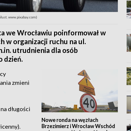
 ilust. www.pixabay.com)
sta we Wrocławiu poinformował w
h w organizacji ruchu na ul.
.in. utrudnienia dla osób
o dzień.
icy
ania zmieni
 na długości
Nowe ronda na węzłach
Brzezimierz i Wrocław Wschód
icenny).