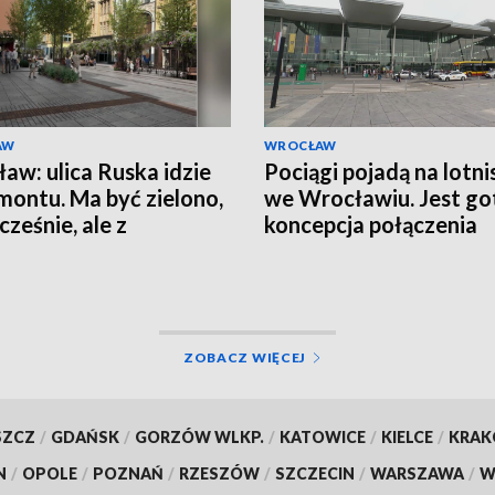
AW
WROCŁAW
aw: ulica Ruska idzie
Pociągi pojadą na lotni
montu. Ma być zielono,
we Wrocławiu. Jest g
ześnie, ale z
koncepcja połączenia
ntami historii
ZOBACZ WIĘCEJ
SZCZ
/
GDAŃSK
/
GORZÓW WLKP.
/
KATOWICE
/
KIELCE
/
KRA
N
/
OPOLE
/
POZNAŃ
/
RZESZÓW
/
SZCZECIN
/
WARSZAWA
/
W