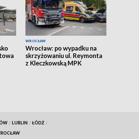
WROCŁAW
sko
Wrocław: po wypadku na
otowa
skrzyżowaniu ul. Reymonta
z Kleczkowską MPK
wprowadziło objazdy
KÓW
/
LUBLIN
/
ŁÓDŹ
/
ROCŁAW