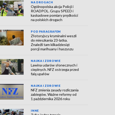
NA DROGACH
Ogólnopolska akcja Policji i
ROADPOL. Grupy SPEED i
kaskadowe pomiary prędkości
na polskich drogach
POD PARAGRAFEM
Złotoryjscy kryminalni weszli
do mieszkania 23-latka.
Znaleźli tam kilkadziesiąt
porcji marihuany i haszyszu
NAUKA I ZDROWIE
Lawina udarów słonecznych i
cieplnych. NFZ ostrzega przed
falą upałów
NAUKA I ZDROWIE
NFZ zmienia zasady rozliczania
zabiegów. Ważne reformy od
1 października 2026 roku
INNE
Tylko jedna trzecia