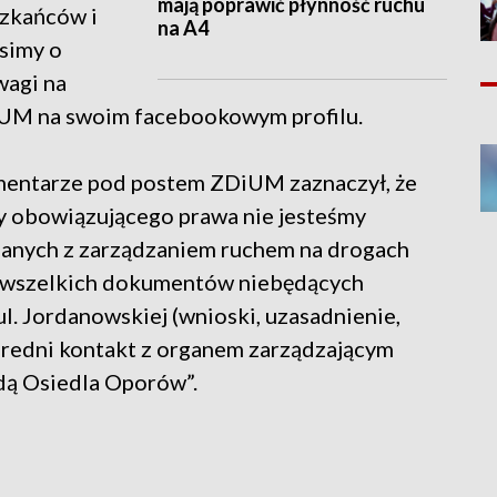
mają poprawić płynność ruchu
szkańców i
na A4
simy o
wagi na
DiUM na swoim facebookowym profilu.
mentarze pod postem ZDiUM zaznaczył, że
y obowiązującego prawa nie jesteśmy
zanych z zarządzaniem ruchem na drogach
a wszelkich dokumentów niebędących
l. Jordanowskiej (wnioski, uzasadnienie,
ośredni kontakt z organem zarządzającym
ą Osiedla Oporów”.