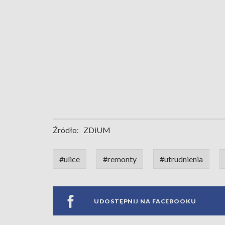
Źródło:
ZDiUM
#ulice
#remonty
#utrudnienia
UDOSTĘPNIJ NA FACEBOOKU