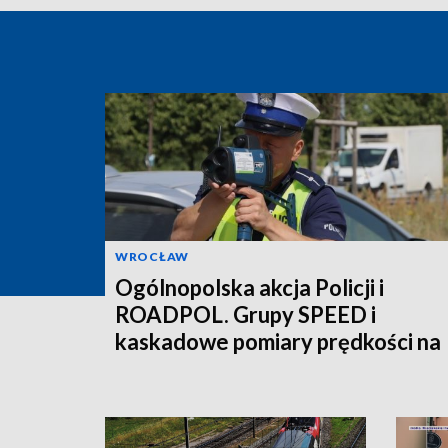
WROCŁAW
Ogólnopolska akcja Policji i
ROADPOL. Grupy SPEED i
kaskadowe pomiary prędkości na
polskich drogach