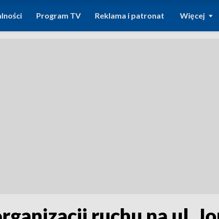
lności
Program TV
Reklama i patronat
Więcej
ganizacji ruchu na ul. J