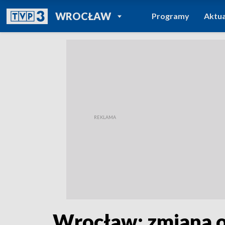
POWRÓT DO
WROCŁAW
Programy
Aktua
TVP REGIONY
Wrocław: zmiana or