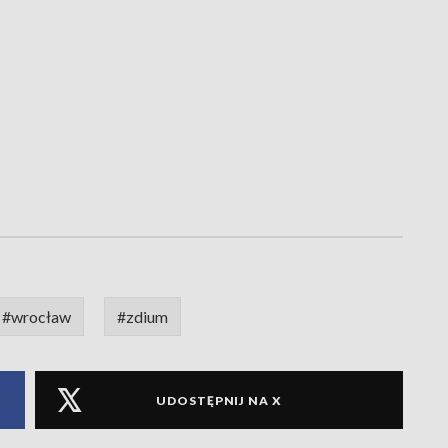
#wrocław
#zdium
UDOSTĘPNIJ NA X