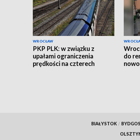
WROCŁAW
WROCŁ
PKP PLK: w związku z
Wrocł
upałami ograniczenia
do re
prędkości na czterech
nowoc
odcinkach linii kolejowych
eleme
BIAŁYSTOK
/
BYDGO
OLSZTY